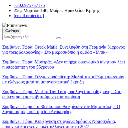
+30.6975757175
25ης Μαρτίου 140, Μοίρες Ηρακλείου Κρήτης
[email protected]
Κλείσιμο
Συμβαίνει Τώρα:
Greek Mafia: Συνελήφθη στη Γερμανία 31χρονος
για τρεις δολοφονίες – Στο μικροσκόπιο η ομάδα «Έντικ»
Συμβαίνει Τώρα:
Μυστράς: «Δεν υπήρχε οικονομικό κίνητρο» λέει
η υπεράσπιση του 55χρονου
Συμβαίνει Τώρα:
Σένγκεν υπό πίεση: Μαδρίτη και Ρώμη απαντούν
με ελέγχους μετά τη μεταναστευτική έκρηξη
Συμβαίνει Τώρα:
Marfin: Την Τρίτη απολογείται η 46χρονη – Στο
επίκεντρο η αμφισβητούμενη ταυτοποίηση
Συμβαίνει Τώρα:
Τα 36 δισ. που θα κρίνουν τον Μητσοτάκη – Ο
λογαριασμός του Ταμείου Ανάκαμψης
Συμβαίνει Τώρα:
Κυβέρνηση σε αγώνα δρόμου: Νομοσχέδια,
πυρηνικά και ενεργειακές αλλαγές πριν το 2027