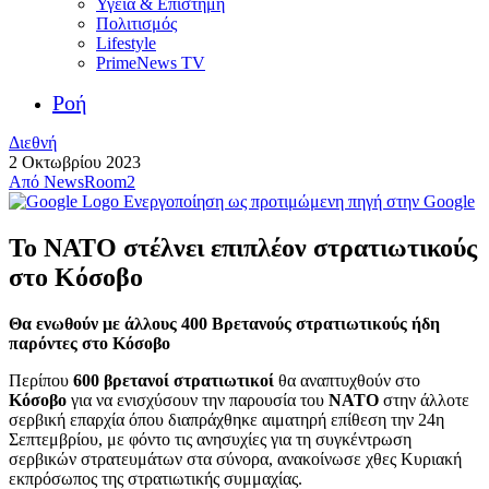
Υγεία & Επιστήμη
Πολιτισμός
Lifestyle
PrimeNews TV
Ροή
Διεθνή
2 Οκτωβρίου 2023
Από
NewsRoom2
Ενεργοποίηση ως προτιμώμενη πηγή στην Google
Το ΝΑΤΟ στέλνει επιπλέον στρατιωτικούς
στο Κόσοβο
Θα ενωθούν με άλλους 400 Βρετανούς στρατιωτικούς ήδη
παρόντες στο Κόσοβο
Περίπου
600 βρετανοί στρατιωτικοί
θα αναπτυχθούν στο
Κόσοβο
για να ενισχύσουν την παρουσία του
NATO
στην άλλοτε
σερβική επαρχία όπου διαπράχθηκε αιματηρή επίθεση την 24η
Σεπτεμβρίου, με φόντο τις ανησυχίες για τη συγκέντρωση
σερβικών στρατευμάτων στα σύνορα, ανακοίνωσε χθες Κυριακή
εκπρόσωπος της στρατιωτικής συμμαχίας.