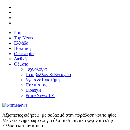
Ροή
Top News
Ελλάδα
Πολιτική
Οικονομία
Διεθνή
Θέματα
Τεχνολογία
Περιβάλλον & Ενέργεια
Υγεία & Επιστήμη
Πολιτισμός
Lifestyle
PrimeNews TV
Αξιόπιστες ειδήσεις, με σεβασμό στην παράδοση και το ήθος.
Μείνετε ενημερωμένοι για όλα τα σημαντικά γεγονότα στην
Ελλάδα και τον κόσμο.