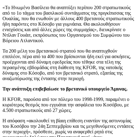
«Το Ηνωμένο Βασίλειο θα αναπτύξει περίπου 200 στρατιωτικούς
από το 1ο τάγμα του βασιλικού συντάγματος της πριγκίπισσας της
Ουαλίας, που θα ενωθούν με άλλους 400 βρετανούς στρατιωτικούς
ήδη παρόντες στο Κόσοβο για γυμνάσια. Θα ακολουθήσουν
ενισχύσεις και από άλλες χώρες της συμμαχίας», διευκρίνισε ο
Ντίλαν Γουάιτ, εκπρόσωπος του Οργανισμού του Συμφώνου του
Βόρειου Ατλαντικού.
Τα 200 μέλη του βρετανικού στρατού που θα αναπτυχθούν
επιπλέον, πέρα από τα 400 που βρίσκονται ήδη εκεί για ασκήσεις,
προέρχονται από δύναμη εφεδρείας που τέθηκε στα τέλη της
περασμένης εβδομάδας στη διάθεση της KFOR, της νατοϊκής
δύναμης στο Κόσοβο, από τον βρετανικό στρατό, εξαιτίας της
αναζωπύρωσης της έντασης στην περιοχή.
Την ανάπτυξη επιβεβαίωσε το βρετανικό υπουργείο Άμυνας.
Η KFOR, παρούσα από τον πόλεμο του 1998-1999, παραμένει ο
κυριότερος θεσμός που εγγυάται την ασφάλεια του Κοσόβου, με
4.500 στρατιωτικούς από 27 χώρες.
Η απόφαση «ακολουθεί τη βίαιη επίθεση εναντίον της αστυνομίας
του Κοσόβου την 24η Σεπτεμβρίου και τις μεγεθυνόμενες εντάσεις
στην περιοχή», πρόσθεσε, χωρίς να αναφερθεί ρητά στις