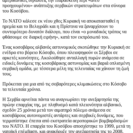
αμερικανικές δηλώσεις την Παρασκευή περί «άνευ
προηγουμένου» ανάπτυξης σερβικών στρατευμάτων στα σύνορα
του Κοσόβου.
Το NATO κάλεσε εκ νέου χθες Κυριακή να αποκατασταθεί η
ηρεμία και το Βελιγράδι και η Πρίστινα να ξαναρχίσουν το
συντομότερο δυνατόν διάλογο, που είναι «ο μοναδικός τρόπος να
φθάσουμε σε διαρκή ειρήνη», κατά τον εκπρόσωπό του.
Ένας κοσοβάρος αλβανός αστυνομικός σκοτώθηκε την Κυριακή σε
ενέδρα στο βόρειο Κόσοβο, όπου πλειοψηφούν οι Σέρβοι σε
αρκετές κοινότητες. Ακολούθησε ανταλλαγή πυρών ανάμεσα σε
ειδικές δυνάμεις της κοσοβάρικης αστυνομίας και βαριά οπλισμένη
σερβική ομάδα, με τέσσερα μέλη της τελευταίας να χάνουν τη ζωή
τους.
Πρόκειται για μια από τις σοβαρότερες κλιμακώσεις στο Κόσοβο
τα τελευταία χρόνια.
Η Σερβία αρνείται πάντα να αναγνωρίσει την ανεξαρτησία της
πρώην επαρχίας της, με πληθυσμό κατά πλειονότητα αλβανικό,
σχεδόν 25 χρόνια μετά τον αιματηρό πόλεμο ανάμεσα σε
κοσοβάρους αυτονομιστές αντάρτες και σερβικές δυνάμεις, που
τερματίστηκε έπειτα από εκστρατεία αεροπορικών βομβαρδισμών
του NATO. Η επαρχία του Κοσόβου αποσχίστηκε το 1999, μετά τη
νατοϊκή επέμβαση, και ανακήρυξε την ανεξαρτησία της το 2008.