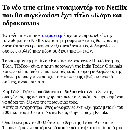
Το νέο true crime ντοκιμαντέρ του Netflix
που θα συγκλονίσει έχει τίτλο «Κάρυ και
υδροκυάνιο»
Ένα νέο true crime
ντοκιμαντέρ
έρχεται να προστεθεί στην
ταινιοθήκη του Netflix και αυτή τη φορά οι θεατές θα έχουν τη
δυνατότητα να ερευνήσουν έξι συγκλονιστικές δολοφονίες οι
οποίες εκτυλίχθηκαν μέσα σε διάστημα 14 ετών.
Το ντοκιμαντέρ με τίτλο «Κάρι και υδροκυάνιο: Η υπόθεση της
Τζόλι Τζόζεφ» είναι η τρίτη παραγωγή της India Today Originals
και αφορά μια από τις πιο πονηρές κατά συρροή δολοφόνους της
Ινδίας η οποία για να πετύχει τον σκοπό της έβαζε κυάνιο σε
σούπες, σνακ και ποτά.
Στη Τζόλι Τζόζεφ αποδίδονται οι δολοφονίες έξι μελών της
οικογένειάς της και κατηγορείται πως τους σκότωσε προκειμένου
να πάρει τον έλεγχο της περιουσίας τους.
Αυτές οι ενορχηστρωμένες δολοφονίες εκτυλίχθηκαν μεταξύ του
2002 και του 2016 στη Νότια Ινδία, στην περιοχή Kerala.
Όλα ξεκίνησαν το 2002 όταν η πεθερά της Τζόλι, Annamma
Thomas ήπιε ένα ποτήρι νερό αφού επέστρεψε στο σπίτι από μια