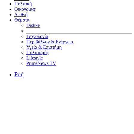
Πολιτική
Οικονομία
Διεθνή
Θέματα
Dislike
Τεχνολογία
Περιβάλλον & Ενέργεια
Υγεία & Επιστήμη
Πολιτισμός
Lifestyle
PrimeNews TV
Ροή