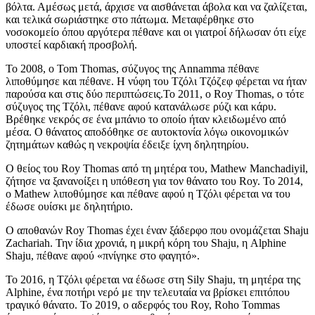
βόλτα. Αμέσως μετά, άρχισε να αισθάνεται άβολα και να ζαλίζεται,
και τελικά σωριάστηκε στο πάτωμα. Μεταφέρθηκε στο
νοσοκομείο όπου αργότερα πέθανε και οι γιατροί δήλωσαν ότι είχε
υποστεί καρδιακή προσβολή.
Το 2008, ο Tom Thomas, σύζυγος της Annamma πέθανε
λιποθύμησε και πέθανε. Η νύφη του Τζόλι Τζόζεφ φέρεται να ήταν
παρούσα και στις δύο περιπτώσεις.Το 2011, ο Roy Thomas, ο τότε
σύζυγος της Τζόλι, πέθανε αφού κατανάλωσε ρύζι και κάρυ.
Βρέθηκε νεκρός σε ένα μπάνιο το οποίο ήταν κλειδωμένο από
μέσα. Ο θάνατος αποδόθηκε σε αυτοκτονία λόγω οικονομικών
ζητημάτων καθώς η νεκροψία έδειξε ίχνη δηλητηρίου.
Ο θείος του Roy Thomas από τη μητέρα του, Mathew Manchadiyil,
ζήτησε να ξανανοίξει η υπόθεση για τον θάνατο του Roy. Το 2014,
ο Μathew λιποθύμησε και πέθανε αφού η Τζόλι φέρεται να του
έδωσε ουίσκι με δηλητήριο.
Ο αποθανών Roy Thomas έχει έναν ξάδερφο που ονομάζεται Shaju
Zachariah. Την ίδια χρονιά, η μικρή κόρη του Shaju, η Alphine
Shaju, πέθανε αφού «πνίγηκε στο φαγητό».
Το 2016, η Τζόλι φέρεται να έδωσε στη Sily Shaju, τη μητέρα της
Alphine, ένα ποτήρι νερό με την τελευταία να βρίσκει επιτόπου
τραγικό θάνατο. Το 2019, ο αδερφός του Roy, Roho Tommas