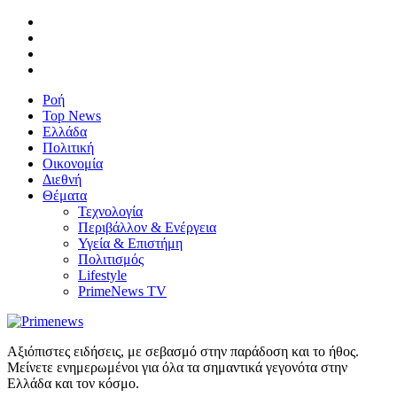
Ροή
Top News
Ελλάδα
Πολιτική
Οικονομία
Διεθνή
Θέματα
Τεχνολογία
Περιβάλλον & Ενέργεια
Υγεία & Επιστήμη
Πολιτισμός
Lifestyle
PrimeNews TV
Αξιόπιστες ειδήσεις, με σεβασμό στην παράδοση και το ήθος.
Μείνετε ενημερωμένοι για όλα τα σημαντικά γεγονότα στην
Ελλάδα και τον κόσμο.