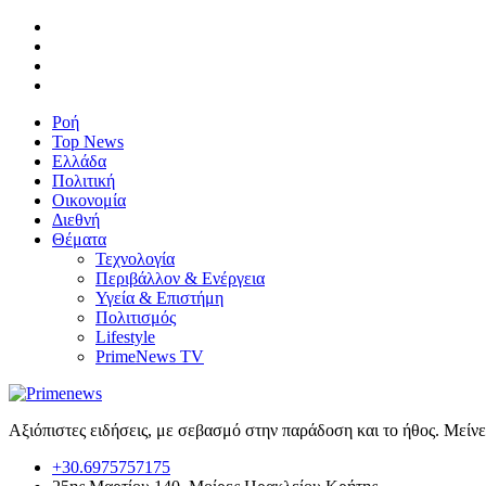
Ροή
Top News
Ελλάδα
Πολιτική
Οικονομία
Διεθνή
Θέματα
Τεχνολογία
Περιβάλλον & Ενέργεια
Υγεία & Επιστήμη
Πολιτισμός
Lifestyle
PrimeNews TV
Αξιόπιστες ειδήσεις, με σεβασμό στην παράδοση και το ήθος. Μείν
+30.6975757175