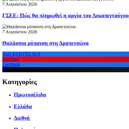
7 Αυγούστου 2026
ΓΣΕΕ: Πώς θα πληρωθεί η αργία του Δεκαπενταύγο
7 Αυγούστου 2026
Θαλάσσια ρύπανση στη Δραπετσώνα
Ant1 ΚΡΗΤΗΣ 95.8
YouTube
Facebook
X
Κατηγορίες
Πρωτοσέλιδα
Ελλάδα
Διεθνή