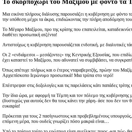
Το σκορποχώρι του Μαξίμου με φόντο τα 
Μια εικόνα πλήρους διάλυσης παρουσιάζει η κυβέρνηση με φόντο τ
την υπόθεση μέχρι τα άκρα, επιδιώκοντας την πλήρη αποδόμηση το
Το Μέγαρο Μαξίμου, προ της κρίσης που επαπειλείται, καταδεικνύε
διαθέτει προσωπική ατζέντα!
Αντιστοίχως η κυβέρνηση παρουσιάζεται ενδοτική, με διαλυτικές τ
Οι 2 «ενδιάμεσοι – μεσάζοντες» της Κεντρικής Εξουσίας, που επιδ
έχει καταστεί το Μαξίμου, που αδυνατεί να συμβιβάσει, να συγκρατ
Όπως απέτυχε πλήρως και ο έτερος νταραβεριτζής, πρώην του Μαξίμ
Αρχιεπίσκοπο Ιερώνυμο προσωπικά! Μια τρύπα στο νερό!
Επέστρεψαν στις δοξολογίες και τις παρελάσεις κάτι παπάδες τρίτης
Την ίδια ώρα, με αφορμή τα Τέμπη και τον πόλεμο της κυβέρνησης μ
(δυστυχώς για αυτούς δεν θα τους κάνει την χάρη- άσε που δεν τον θ
ευκαιρία!
Πρόκειται για τους 2 πασίγνωστους και προβεβλημένους υπουργούς, 
επόμενη μέρα, που ουδείς γνωρίζει πόσο μακριά είναι…
Υπό το πρίσμα τούτο το ερώτημα είναι αμείλικτο: ποιος -και πώς- θ