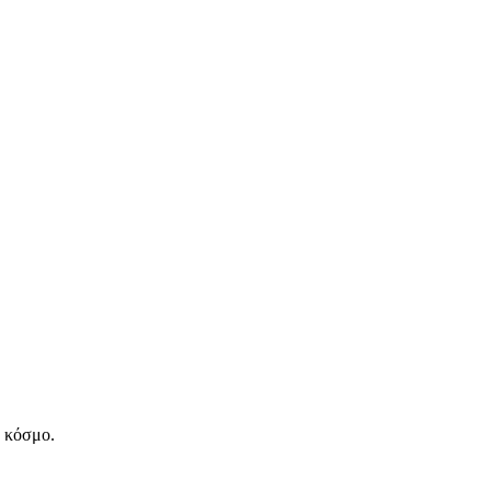
ν κόσμο.