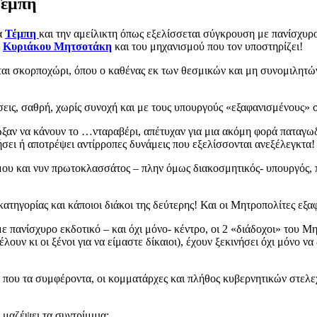
Τέμπη
α
Τέμπη
και την αμείλικτη όπως εξελίσσεται σύγκρουση με πανίσχυρο
υ
Κυριάκου Μητσοτάκη
και του μηχανισμού που τον υποστηρίζει!
ται σκορποχώρι, όπου ο καθένας εκ των θεσμικών και μη συνομιλητών
άσεις, σαθρή, χωρίς συνοχή και με τους υπουργούς «εξαφανισμένους»
ίωξαν να κάνουν το …νταραβέρι, απέτυχαν για μια ακόμη φορά παταγ
ήσει ή αποτρέψει αντίρροπες δυνάμεις που εξελίσσονται ανεξέλεγκτα!
ου και νυν πρωτοκλασσάτος – πλην όμως διακοσμητικός- υπουργός, π
 κατηγορίας και κάποιοι διάκοι της δεύτερης! Και οι Μητροπολίτες εξα
ε πανίσχυρο εκδοτικό – και όχι μόνο- κέντρο, οι 2 «διάδοχοι» του Μ
έλουν κι οι ξένοι για να είμαστε δίκαιοι), έχουν ξεκινήσει όχι μόνο 
που τα συμφέροντα, οι κομματάρχες και πλήθος κυβερνητικών στελεχώ
α μαζέψει τα συντρίμμια;