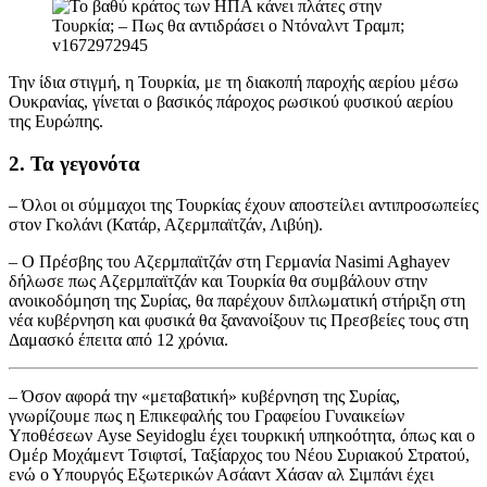
Την ίδια στιγμή, η Τουρκία, με τη διακοπή παροχής αερίου μέσω
Ουκρανίας, γίνεται ο βασικός πάροχος ρωσικού φυσικού αερίου
της Ευρώπης.
2. Τα γεγονότα
– Όλοι οι σύμμαχοι της Τουρκίας έχουν αποστείλει αντιπροσωπείες
στον Γκολάνι (Κατάρ, Αζερμπαϊτζάν, Λιβύη).
– Ο Πρέσβης του Αζερμπαϊτζάν στη Γερμανία Nasimi Aghayev
δήλωσε πως Αζερμπαϊτζάν και Τουρκία θα συμβάλουν στην
ανοικοδόμηση της Συρίας, θα παρέχουν διπλωματική στήριξη στη
νέα κυβέρνηση και φυσικά θα ξανανοίξουν τις Πρεσβείες τους στη
Δαμασκό έπειτα από 12 χρόνια.
– Όσον αφορά την «μεταβατική» κυβέρνηση της Συρίας,
γνωρίζουμε πως η Επικεφαλής του Γραφείου Γυναικείων
Υποθέσεων Ayse Seyidoglu έχει τουρκική υπηκοότητα, όπως και ο
Ομέρ Μοχάμεντ Τσιφτσί, Ταξίαρχος του Νέου Συριακού Στρατού,
ενώ ο Υπουργός Εξωτερικών Ασάαντ Χάσαν αλ Σιμπάνι έχει