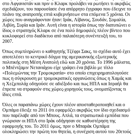
στο Αφγανιστάν και πριν ο Κλαρκ προλάβει να ρωτήσει τι ακριβώς
σχεδιάζουν, του παρουσίασε ένα απόρρητο έγγραφο που έδειχνε το
πλάνο της ανατροπής επτά κυβερνήσεων στα επόμενα 5 χρόνια. Οι
χώρες που αναγράφονταν ήταν: Ιράκ, Λίβανος, Σουδάν, Σομαλία,
Λιβύη, Συρία και Ιράν. Αυτή είναι η ιστορία όπως την διατυπώνει ο
ίδιος ο στρατηγός Κλαρκ σε ένα πολύ δημοφιλές πλέον βίντεο που
κυκλοφορεί στο διαδίκτυο από παλαιότερη συνέντευξή του, το
2007.
Όπως συμπληρώνει ο καθηγητής Τζέφρι Σακς, το σχέδιο αυτό έχει
αποτελέσει το κεντρικό δόγμα της αμερικανικής εξωτερικής
πολιτικής στη Μέση Ανατολή εδώ και 20 χρόνια. Το 1996 μάλιστα,
ο Μπέντζαμιν Νετανιάχου είχε γράψει ένα βιβλίο με τίτλο
«Πολεμώντας την Τρομοκρατία» στο οποίο επιχειρηματολογούσε
πως η σύγκρουση με τρομοκρατικές οργανώσεις όπως η Χαμάς και
η Χεζμπολάχ οδηγούσε σε αδιέξοδο και πως ΗΠΑ και Ισραήλ θα
έπρεπε να στραφούν στις χώρες-χορηγούς τους, ονοματίζοντας τι
ίδιες επτά.
Όλες οι παραπάνω χώρες έχουν πλέον αποσταθεροποιηθεί και ο
Ομπάμα έδειξε το 2011 ότι εφαρμόζει ακριβώς τον ίδιο σχεδιασμό
που παρέλαβε από τον Μπους. Απλά, τα στρατιωτικά εμπόδια που
γνώρισαν οι ΗΠΑ στο Ιράκ οδήγησαν σε καθυστέρηση της
εφαρμογής του. Το 2011 όμως, πριν ο Μπαράκ Ομπάμα
ολοκληρώσει την πρώτη του θητεία, η συνέχιση αυτού του 20ετούς