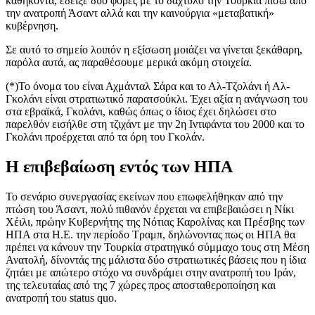
καθήκοντα, έδειξε δύο φορές με το δάχτυλο την Τουρκία πίσω από
την ανατροπή Άσαντ αλλά και την καινούργια «μεταβατική»
κυβέρνηση.
Σε αυτό το σημείο λοιπόν η εξίσωση μοιάζει να γίνεται ξεκάθαρη,
παρόλα αυτά, ας παραθέσουμε μερικά ακόμη στοιχεία.
(*)Το όνομα του είναι Αχμάνταλ Σάρα και το Αλ-Τζολάνι ή Αλ-
Γκολάνι είναι στρατιωτικό παρατσούκλι. Έχει αξία η ανάγνωση του
στα εβραϊκά, Γκολάνι, καθώς όπως ο ίδιος έχει δηλώσει στο
παρελθόν εισήλθε στη τζιχάντ με την 2η Ιντιφάντα του 2000 και το
Γκολάνι προέρχεται από τα όρη του Γκολάν.
Η επιβεβαίωση εντός των ΗΠΑ
Το σενάριο συνεργασίας εκείνων που επωφελήθηκαν από την
πτώση του Άσαντ, πολύ πιθανόν έρχεται να επιβεβαιώσει η Νίκι
Χέιλι, πρώην Κυβερνήτης της Νότιας Καρολίνας και Πρέσβης των
ΗΠΑ στα Η.Ε. την περίοδο Τραμπ, δηλώνοντας πως οι ΗΠΑ θα
πρέπει να κάνουν την Τουρκία στρατηγικό σύμμαχο τους στη Μέση
Ανατολή, δίνοντάς της μάλιστα δύο στρατιωτικές βάσεις που η ίδια
ζητάει με απώτερο στόχο να συνδράμει στην ανατροπή του Ιράν,
της τελευταίας από της 7 χώρες προς αποσταθεροποίηση και
ανατροπή του status quo.