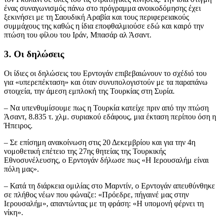
ένας συναγωνισμός πάνω στο πρόγραμμα ανοικοδόμησης έχει
ξεκινήσει με τη Σαουδική Αραβία και τους περιφερειακούς
συμμάχους της καθώς η ίδια εποφθαλμιούσε εδώ και καιρό την
πτώση του φίλου του Ιράν, Μπασάρ αλ Άσαντ.
3. Οι δηλώσεις
Οι ίδιες οι δηλώσεις του Ερντογάν επιβεβαιώνουν το σχέδιό του
για «υπερεπέκταση» και όταν συνυπολογιστούν με τα παραπάνω
στοιχεία, την άμεση εμπλοκή της Τουρκίας στη Συρία.
– Να υπενθυμίσουμε πως η Τουρκία κατείχε πριν από την πτώση
Άσαντ, 8.835 τ. χλμ. συριακού εδάφους, μια έκταση περίπου όση η
Ήπειρος.
– Σε επίσημη ανακοίνωση στις 20 Δεκεμβρίου και για την 4η
νομοθετική επέτειο της 27ης θητείας της Τουρκικής
Εθνοσυνέλευσης, ο Ερντογάν δήλωσε πως «Η Ιερουσαλήμ είναι
πόλη μας».
– Κατά τη διάρκεια ομιλίας στο Μαρντίν, ο Ερντογάν απευθύνθηκε
σε πλήθος νέων που φώναζε: «Πρόεδρε, πήγαινέ μας στην
Ιερουσαλήμ», απαντώντας με τη φράση: «Η υπομονή φέρνει τη
νίκη».