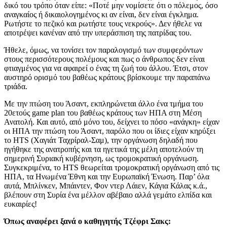
δικό του τρόπο όταν είπε: «Ποτέ μην νομίσετε ότι ο πόλεμος, όσο
αναγκαίος ή δικαιολογημένος κι αν είναι, δεν είναι έγκλημα.
Ρωτήστε το πεζικό και ρωτήστε τους νεκρούς». Δεν ήθελε να
αποτρέψει κανέναν από την υπεράσπιση της πατρίδας του.
Ήθελε, όμως, να τονίσει τον παραλογισμό των συμφερόντων
στους περισσότερους πολέμους και πως ο άνθρωπος δεν είναι
φτιαγμένος για να αφαιρεί ο ένας τη ζωή του άλλου. Έτσι, στον
αυστηρό ορισμό του βαθέως κράτους βρίσκουμε την παραπάνω
τριάδα.
Με την πτώση του Άσαντ, εκπληρώνεται άλλο ένα τμήμα του
20ετούς game plan του βαθέως κράτους των ΗΠΑ στη Μέση
Ανατολή. Και αυτό, από μόνο του, δείχνει το πόσο «ανάγκη» είχαν
οι ΗΠΑ την πτώση του Άσαντ, παρόλο που οι ίδιες είχαν κηρύξει
το HTS (Χαγιάτ Ταχρίραλ-Σαμ), την οργάνωση δηλαδή που
ηγήθηκε της ανατροπής και τα ηγετικά της μέλη αποτελούν τη
σημερινή Συριακή κυβέρνηση, ως τρομοκρατική οργάνωση.
Συγκεκριμένα, το HTS θεωρείται τρομοκρατική οργάνωση από τις
ΗΠΑ, τα Ηνωμένα Έθνη και την Ευρωπαϊκή Ένωση. Παρ’ όλα
αυτά, Μπλίνκεν, Μπάιντεν, Φον ντερ Λάιεν, Κάγια Κάλας κ.ά.,
βλέπουν στη Συρία ένα μέλλον αβέβαιο αλλά γεμάτο ελπίδα και
ευκαιρίες!
Όπως αναφέρει ξανά ο καθηγητής Τζέφρι Σακς: