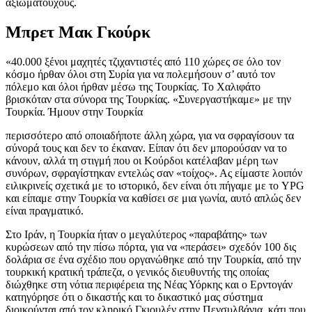
αξιωματούχους.
Μπρετ Μακ Γκούρκ
«40.000 ξένοι μαχητές τζιχαντιστές από 110 χώρες σε όλο τον
κόσμο ήρθαν όλοι στη Συρία για να πολεμήσουν σ’ αυτό τον
πόλεμο και όλοι ήρθαν μέσω της Τουρκίας. Το Χαλιφάτο
βρισκόταν στα σύνορα της Τουρκίας. «Συνεργαστήκαμε» με την
Τουρκία. Ήμουν στην Τουρκία
περισσότερο από οποιαδήποτε άλλη χώρα, για να σφραγίσουν τα
σύνορά τους και δεν το έκαναν. Είπαν ότι δεν μπορούσαν να το
κάνουν, αλλά τη στιγμή που οι Κούρδοι κατέλαβαν μέρη των
συνόρων, σφραγίστηκαν εντελώς σαν «τοίχος». Ας είμαστε λοιπόν
ειλικρινείς σχετικά με το ιστορικό, δεν είναι ότι πήγαμε με το YPG
και είπαμε στην Τουρκία να καθίσει σε μια γωνία, αυτό απλώς δεν
είναι πραγματικό.
Στο Ιράν, η Τουρκία ήταν ο μεγαλύτερος «παραβάτης» των
κυρώσεων από την πίσω πόρτα, για να «περάσει» σχεδόν 100 δις
δολάρια σε ένα σχέδιο που οργανώθηκε από την Τουρκία, από την
τουρκική κρατική τράπεζα, ο γενικός διευθυντής της οποίας
διώχθηκε στη νότια περιφέρεια της Νέας Υόρκης και ο Ερντογάν
κατηγόρησε ότι ο δικαστής και το δικαστικό μας σύστημα
διοικούνται από τον κληρικό Γκιουλέν στην Πενσυλβάνια, κάτι που