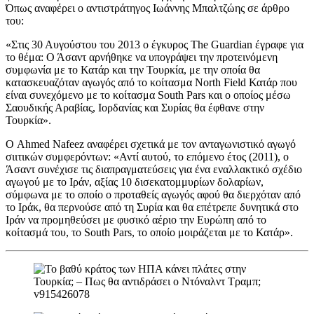
Όπως αναφέρει ο αντιστράτηγος Ιωάννης Μπαλτζώης σε άρθρο
του:
«Στις 30 Αυγούστου του 2013 ο έγκυρος The Guardian έγραφε για
το θέμα: Ο Άσαντ αρνήθηκε να υπογράψει την προτεινόμενη
συμφωνία με το Κατάρ και την Τουρκία, με την οποία θα
κατασκευαζόταν αγωγός από το κοίτασμα North Field Κατάρ που
είναι συνεχόμενο με το κοίτασμα South Pars και ο οποίος μέσω
Σαουδικής Αραβίας, Ιορδανίας και Συρίας θα έφθανε στην
Τουρκία».
Ο Ahmed Nafeez αναφέρει σχετικά με τον ανταγωνιστικό αγωγό
σιιτικών συμφερόντων: «Αντί αυτού, το επόμενο έτος (2011), ο
Άσαντ συνέχισε τις διαπραγματεύσεις για ένα εναλλακτικό σχέδιο
αγωγού με το Ιράν, αξίας 10 δισεκατομμυρίων δολαρίων,
σύμφωνα με το οποίο ο προταθείς αγωγός αφού θα διερχόταν από
το Ιράκ, θα περνούσε από τη Συρία και θα επέτρεπε δυνητικά στο
Ιράν να προμηθεύσει με φυσικό αέριο την Ευρώπη από το
κοίτασμά του, το South Pars, το οποίο μοιράζεται με το Κατάρ».