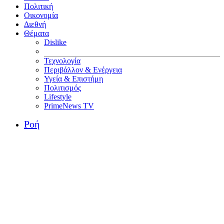
Πολιτική
Οικονομία
Διεθνή
Θέματα
Dislike
Τεχνολογία
Περιβάλλον & Ενέργεια
Υγεία & Επιστήμη
Πολιτισμός
Lifestyle
PrimeNews TV
Ροή