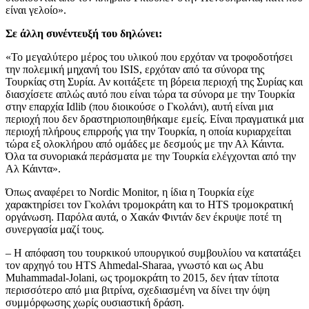
είναι γελοίο».
Σε άλλη συνέντευξή του δηλώνει:
«Το μεγαλύτερο μέρος του υλικού που ερχόταν να τροφοδοτήσει
την πολεμική μηχανή του ISIS, ερχόταν από τα σύνορα της
Τουρκίας στη Συρία. Αν κοιτάξετε τη βόρεια περιοχή της Συρίας και
διασχίσετε απλώς αυτό που είναι τώρα τα σύνορα με την Τουρκία
στην επαρχία Idlib (που διοικούσε ο Γκολάνι), αυτή είναι μια
περιοχή που δεν δραστηριοποιηθήκαμε εμείς. Είναι πραγματικά μια
περιοχή πλήρους επιρροής για την Τουρκία, η οποία κυριαρχείται
τώρα εξ ολοκλήρου από ομάδες με δεσμούς με την Αλ Κάιντα.
Όλα τα συνοριακά περάσματα με την Τουρκία ελέγχονται από την
Αλ Κάιντα».
Όπως αναφέρει το Nordic Monitor, η ίδια η Τουρκία είχε
χαρακτηρίσει τον Γκολάνι τρομοκράτη και το HTS τρομοκρατική
οργάνωση. Παρόλα αυτά, ο Χακάν Φιντάν δεν έκρυψε ποτέ τη
συνεργασία μαζί τους.
– Η απόφαση του τουρκικού υπουργικού συμβουλίου να κατατάξει
τον αρχηγό του HTS Ahmedal-Sharaa, γνωστό και ως Abu
Muhammadal-Jolani, ως τρομοκράτη το 2015, δεν ήταν τίποτα
περισσότερο από μια βιτρίνα, σχεδιασμένη να δίνει την όψη
συμμόρφωσης χωρίς ουσιαστική δράση.