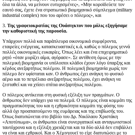
όλα τα άλλα, να μείνουν ευτυχισμένες», «Μην κοροϊδεύετε τον
εαυτό σας, έχετε ένα στρατιωτικό βιομηχανικό σύμπλεγμα (military
industrial complex) που του αρέσει ο πόλεμος», και
3.
Της γραφειοκρατίας της Ουάσιγκτον που μόλις εξηγήσαμε
την καθοριστική της παρουσία.
Υπάρχουν πολλά και παράπλευρα οικονομικά συμφέροντα,
εταιρείες ενέργειας, κατασκευαστικές κ.ά, καθώς ο πόλεμος γεννά
πολλές οικονομικές ευκαιρίες. Όπως λέει και ένα επιχειρηματικό
ρητό «όταν μυρίζει αίμα, αγόρασε». Σε αντίθεση όμως με την
πολεμική βιομηχανία οι υπόλοιποι κλάδοι έχουν λόγο ύπαρξης και
κέρδος ανεξαρτήτως πολέμου. Η πολεμική βιομηχανία χωρίς τον
πόλεμο δεν υφίσταται καν. Ο άνθρωπος έχει ανάγκη το φυσικό
αέριο και το πετρέλαιο ανεξαρτήτως πολέμου, έχει ανάγκη να
ζεσταθεί και να χτίσει σπίτια ανεξαρτήτως πολέμου.
Ο πόλεμος αντίκειται στη φυσική εξέλιξη των πραγμάτων. Ο
άνθρωπος δεν υπάρχει για να πολεμά. Ο πόλεμος είναι κομμάτι της
πραγματικότητας του και η εχθρικότητα κομμάτι της φύσης του
αλλά όχι προαπαιτούμενο της ευμάρειας και της επιβίωσής του.
Όπως διατυπώνεται στο βιβλίο του Δρ. Νικόλαου Χριστάκη
«Αποτύπωμα», οι άνθρωποι είναι συνεργατικοί και ανταγωνιστικοί
ταυτόχρονα και η εξέλιξη χρειάζεται και τα δύο αλλά δεν επιβάλλει
να είναι και εχθρικοί. Και ο Χέμινγουεϊ το είχε διατυπώσει με το