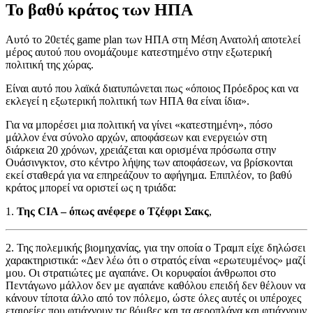
Το βαθύ κράτος των ΗΠΑ
Αυτό το 20ετές game plan των ΗΠΑ στη Μέση Ανατολή αποτελεί
μέρος αυτού που ονομάζουμε κατεστημένο στην εξωτερική
πολιτική της χώρας.
Είναι αυτό που λαϊκά διατυπώνεται πως «όποιος Πρόεδρος και να
εκλεγεί η εξωτερική πολιτική των ΗΠΑ θα είναι ίδια».
Για να μπορέσει μια πολιτική να γίνει «κατεστημένη», πόσο
μάλλον ένα σύνολο αρχών, αποφάσεων και ενεργειών στη
διάρκεια 20 χρόνων, χρειάζεται και ορισμένα πρόσωπα στην
Ουάσινγκτον, στο κέντρο λήψης των αποφάσεων, να βρίσκονται
εκεί σταθερά για να επηρεάζουν το αφήγημα. Επιπλέον, το βαθύ
κράτος μπορεί να οριστεί ως η τριάδα:
1.
Της CIA – όπως ανέφερε ο Τζέφρι Σακς
,
2. Της πολεμικής βιομηχανίας, για την οποία ο Τραμπ είχε δηλώσει
χαρακτηριστικά: «Δεν λέω ότι ο στρατός είναι «ερωτευμένος» μαζί
μου. Οι στρατιώτες με αγαπάνε. Οι κορυφαίοι άνθρωποι στο
Πεντάγωνο μάλλον δεν με αγαπάνε καθόλου επειδή δεν θέλουν να
κάνουν τίποτα άλλο από τον πόλεμο, ώστε όλες αυτές οι υπέροχες
εταιρείες που φτιάχνουν τις βόμβες και τα αεροπλάνα και φτιάχνουν