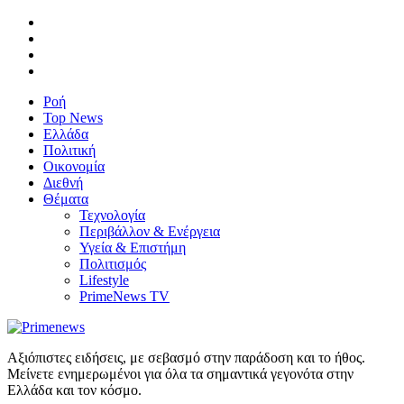
Ροή
Top News
Ελλάδα
Πολιτική
Οικονομία
Διεθνή
Θέματα
Τεχνολογία
Περιβάλλον & Ενέργεια
Υγεία & Επιστήμη
Πολιτισμός
Lifestyle
PrimeNews TV
Αξιόπιστες ειδήσεις, με σεβασμό στην παράδοση και το ήθος.
Μείνετε ενημερωμένοι για όλα τα σημαντικά γεγονότα στην
Ελλάδα και τον κόσμο.