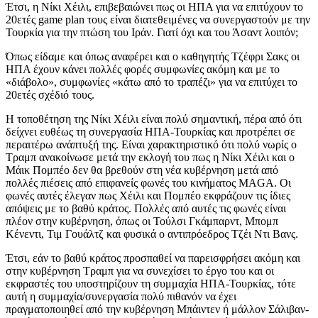
Έτσι, η Νίκι Χέιλι, επιβεβαιώνει πως οι ΗΠΑ για να επιτύχουν το
20ετές game plan τους είναι διατεθειμένες να συνεργαστούν με την
Τουρκία για την πτώση του Ιράν. Γιατί όχι και του Άσαντ λοιπόν;
Όπως είδαμε και όπως αναφέρει και ο καθηγητής Τζέφρι Σακς οι
ΗΠΑ έχουν κάνει πολλές φορές συμφωνίες ακόμη και με το
«διάβολο», συμφωνίες «κάτω από το τραπέζι» για να επιτύχει το
20ετές σχέδιό τους.
Η τοποθέτηση της Νίκι Χέιλι είναι πολύ σημαντική, πέρα από ότι
δείχνει ευθέως τη συνεργασία ΗΠΑ-Τουρκίας και προτρέπει σε
περαιτέρω ανάπτυξή της. Είναι χαρακτηριστικό ότι πολύ νωρίς ο
Τραμπ ανακοίνωσε μετά την εκλογή του πως η Νίκι Χέιλι και ο
Μάικ Πομπέο δεν θα βρεθούν στη νέα κυβέρνηση μετά από
πολλές πιέσεις από επιφανείς φωνές του κινήματος ΜAGA. Οι
φωνές αυτές έλεγαν πως Χέιλι και Πομπέο εκφράζουν τις ίδιες
απόψεις με το βαθύ κράτος. Πολλές από αυτές τις φωνές είναι
πλέον στην κυβέρνηση, όπως οι Τούλσι Γκάμπαρντ, Μπομπ
Κένεντι, Τιμ Γουάλτζ και φυσικά ο αντιπρόεδρος Τζέι Ντι Βανς.
Έτσι, εάν το βαθύ κράτος προσπαθεί να παρεισφρήσει ακόμη και
στην κυβέρνηση Τραμπ για να συνεχίσει το έργο του και οι
εκφραστές του υποστηρίζουν τη συμμαχία ΗΠΑ-Τουρκίας, τότε
αυτή η συμμαχία/συνεργασία πολύ πιθανόν να έχει
πραγματοποιηθεί από την κυβέρνηση Μπάιντεν ή μάλλον Σάλιβαν-