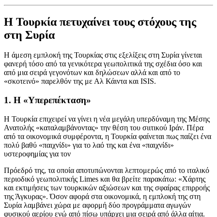
Η Τουρκία πετυχαίνει τους στόχους της
στη Συρία
Η άμεση εμπλοκή της Τουρκίας στις εξελίξεις στη Συρία γίνεται
φανερή τόσο από τα γενικότερα γεωπολιτικά της σχέδια όσο και
από μια σειρά γεγονότων και δηλώσεων αλλά και από το
«σκοτεινό» παρελθόν της με Αλ Κάιντα και ISIS.
1. Η «Υπερεπέκταση»
Η Τουρκία επιχειρεί να γίνει η νέα μεγάλη υπερδύναμη της Μέσης
Ανατολής «καταλαμβάνοντας» την θέση του σιιτικού Ιράν. Πέρα
από τα οικονομικά συμφέροντα, η Τουρκία φαίνεται πως παίζει ένα
πολύ βαθύ «παιχνίδι» για το λαό της και ένα «παιχνίδι»
υστεροφημίας για τον
Πρόεδρό της, τα οποία αποτυπώνονται λεπτομερώς από το ιταλικό
περιοδικό γεωπολιτικής Limes και θα βρείτε παρακάτω: «Χάρτης
και εκτιμήσεις των τουρκικών αξιώσεων και της σφαίρας επιρροής
της Άγκυρας». Όσον αφορά στα οικονομικά, η εμπλοκή της στη
Συρία λαμβάνει χώρα με αφορμή δύο προγράμματα αγωγών
φυσικού αερίου ενώ από πίσω υπάρχει μια σειρά από άλλα αίτια.