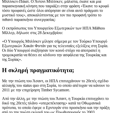
Μπλίνκεν-Πάιατ. Ο Άντονι Μπλίνκεν, μάλιστα, έκανε και μια
παρασκηνιακή κίνηση που ταιριάζει στην φράση «Έκανε το κρυφό
τόσο προφανές ώστε όλοι απόρησαν αν είναι αυτό πράγματι το
μυστικό τους», αποκαλύπτοντας με τον πιο προφανή τρόπο το
πιθανό παρασκήνιο συνεργασίας:
O εκπρόσωπος του Υπουργείου Εξωτερικών των ΗΠΑ Μάθιου
Μίλλερ, δήλωσε στις 28 Δεκεμβρίου:
«Ο Υπουργός Μπλίνκεν μίλησε σήμερα με τον Τούρκο Υπουργό
Εξωτερικών Χακάν Φιντάν για τις τελευταίες εξελίξεις στη Συρία.
Οι δύο Υπουργοί συζήτησαν τον κοινό στόχο να αποτραπεί η
τρομοκρατία να θέσει σε κίνδυνο την ασφάλεια της Τουρκίας και
της Συρίας».
Η σκληρή πραγματικότητα;
Με την πτώση του Άσαντ, οι ΗΠΑ επιτυγχάνουν το 20ετές σχέδιο
αλλαγής του status quo στη Συρία, το οποίο απέτυχαν να κάνουν το
2011 με την επιχείρηση Timber Sycamore.
Από την άλλη, με την πτώση του Άσαντ, η Τουρκία επιτυγχάνει το
δικό της 20ετές πλάνο «υπερεπέκτασης» κατά τα Οθωμανικά
πρότυπα, το οποίο έφερε ο Ερντογάν στο προσκήνιο και την πράξη
από το την πρώτη εκλογή του ως Πρωθυπουργός το 2003.