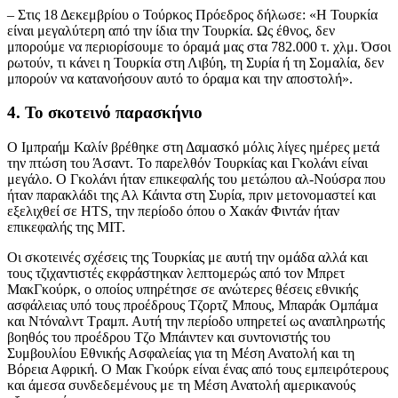
– Στις 18 Δεκεμβρίου ο Τούρκος Πρόεδρος δήλωσε: «Η Τουρκία
είναι μεγαλύτερη από την ίδια την Τουρκία. Ως έθνος, δεν
μπορούμε να περιορίσουμε το όραμά μας στα 782.000 τ. χλμ. Όσοι
ρωτούν, τι κάνει η Τουρκία στη Λιβύη, τη Συρία ή τη Σομαλία, δεν
μπορούν να κατανοήσουν αυτό το όραμα και την αποστολή».
4. Το σκοτεινό παρασκήνιο
Ο Ιμπραήμ Καλίν βρέθηκε στη Δαμασκό μόλις λίγες ημέρες μετά
την πτώση του Άσαντ. Το παρελθόν Τουρκίας και Γκολάνι είναι
μεγάλο. Ο Γκολάνι ήταν επικεφαλής του μετώπου αλ-Νούσρα που
ήταν παρακλάδι της Αλ Κάιντα στη Συρία, πριν μετονομαστεί και
εξελιχθεί σε HTS, την περίοδο όπου ο Χακάν Φιντάν ήταν
επικεφαλής της ΜΙΤ.
Οι σκοτεινές σχέσεις της Τουρκίας με αυτή την ομάδα αλλά και
τους τζιχαντιστές εκφράστηκαν λεπτομερώς από τον Μπρετ
ΜακΓκούρκ, ο οποίος υπηρέτησε σε ανώτερες θέσεις εθνικής
ασφάλειας υπό τους προέδρους Τζορτζ Μπους, Μπαράκ Ομπάμα
και Ντόναλντ Τραμπ. Αυτή την περίοδο υπηρετεί ως αναπληρωτής
βοηθός του προέδρου Τζο Μπάιντεν και συντονιστής του
Συμβουλίου Εθνικής Ασφαλείας για τη Μέση Ανατολή και τη
Βόρεια Αφρική. Ο Μακ Γκούρκ είναι ένας από τους εμπειρότερους
και άμεσα συνδεδεμένους με τη Μέση Ανατολή αμερικανούς