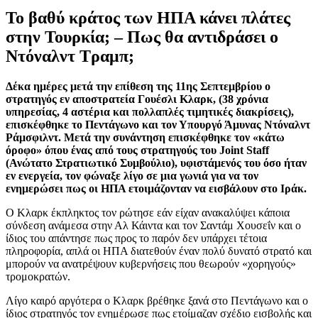
Το βαθύ κράτος των ΗΠΑ κάνει πλάτες
στην Τουρκία; – Πως θα αντιδράσει ο
Ντόναλντ Τραμπ;
Δέκα ημέρες μετά την επίθεση της 11ης Σεπτεμβρίου ο
στρατηγός εν αποστρατεία Γουέσλι Κλαρκ, (38 χρόνια
υπηρεσίας, 4 αστέρια και πολλαπλές τιμητικές διακρίσεις),
επισκέφθηκε το Πεντάγωνο και τον Υπουργό Άμυνας Ντόναλντ
Ράμσφιλντ. Μετά την συνάντηση επισκέφθηκε τον «κάτω
όροφο» όπου ένας από τους στρατηγούς του Joint Staff
(Ανώτατο Στρατιωτικό Συμβούλιο), υφιστάμενός του όσο ήταν
εν ενεργεία, τον φώναξε λίγο σε μια γωνιά για να τον
ενημερώσει πως οι ΗΠΑ ετοιμάζονταν να εισβάλουν στο Ιράκ.
Ο Κλαρκ έκπληκτος τον ρώτησε εάν είχαν ανακαλύψει κάποια
σύνδεση ανάμεσα στην Αλ Κάιντα και τον Σαντάμ Χουσεΐν και ο
ίδιος του απάντησε πως προς το παρόν δεν υπάρχει τέτοια
πληροφορία, απλά οι ΗΠΑ διατεθούν έναν πολύ δυνατό στρατό και
μπορούν να ανατρέψουν κυβερνήσεις που θεωρούν «χορηγούς»
τρομοκρατών.
Λίγο καιρό αργότερα ο Κλαρκ βρέθηκε ξανά στο Πεντάγωνο και ο
ίδιος στρατηγός τον ενημέρωσε πως ετοίμαζαν σχέδιο εισβολής και