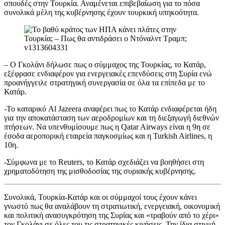
σπουδές στην Τουρκία. Αναμένεται επιβεβαίωση για το πόσα
συνολικά μέλη της κυβέρνησης έχουν τουρκική υπηκοότητα.
– Ο Γκολάνι δήλωσε πως ο σύμμαχος της Τουρκίας, το Κατάρ,
εξέφρασε ενδιαφέρον για ενεργειακές επενδύσεις στη Συρία ενώ
προανήγγειλε στρατηγική συνεργασία σε όλα τα επίπεδα με το
Κατάρ.
-Το καταρικό Al Jazeera αναφέρει πως το Κατάρ ενδιαφέρεται ήδη
για την αποκατάσταση των αεροδρομίων και τη διεξαγωγή διεθνών
πτήσεων. Να υπενθυμίσουμε πως η Qatar Airways είναι η 9η σε
έσοδα αεροπορική εταιρεία παγκοσμίως και η Turkish Airlines, η
10η.
-Σύμφωνα με το Reuters, το Κατάρ σχεδιάζει να βοηθήσει στη
χρηματοδότηση της μισθοδοσίας της συριακής κυβέρνησης.
Συνολικά, Τουρκία-Κατάρ και οι σύμμαχοί τους έχουν κάνει
γνωστό πως θα αναλάβουν τη στρατιωτική, ενεργειακή, οικονομική
και πολιτική ανασυγκρότηση της Συρίας και «τραβούν από το χέρι»
τον Γκολάνι σε όλες του τις στρατηγικές κινήσεις. Την ίδια στιγμή