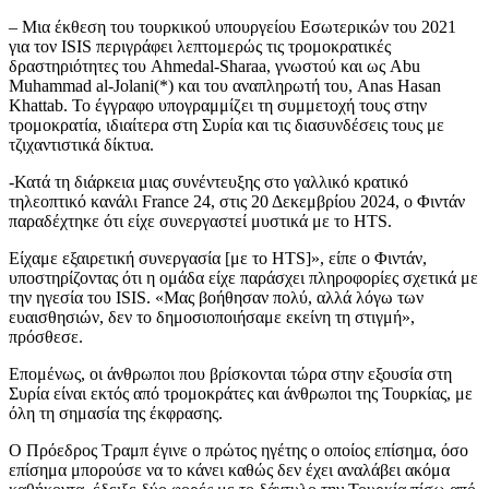
– Μια έκθεση του τουρκικού υπουργείου Εσωτερικών του 2021
για τον ISIS περιγράφει λεπτομερώς τις τρομοκρατικές
δραστηριότητες του Ahmedal-Sharaa, γνωστού και ως Abu
Muhammad al-Jolani(*) και του αναπληρωτή του, Anas Hasan
Khattab. Το έγγραφο υπογραμμίζει τη συμμετοχή τους στην
τρομοκρατία, ιδιαίτερα στη Συρία και τις διασυνδέσεις τους με
τζιχαντιστικά δίκτυα.
-Κατά τη διάρκεια μιας συνέντευξης στο γαλλικό κρατικό
τηλεοπτικό κανάλι France 24, στις 20 Δεκεμβρίου 2024, ο Φιντάν
παραδέχτηκε ότι είχε συνεργαστεί μυστικά με το HTS.
Είχαμε εξαιρετική συνεργασία [με το HTS]», είπε ο Φιντάν,
υποστηρίζοντας ότι η ομάδα είχε παράσχει πληροφορίες σχετικά με
την ηγεσία του ISIS. «Μας βοήθησαν πολύ, αλλά λόγω των
ευαισθησιών, δεν το δημοσιοποιήσαμε εκείνη τη στιγμή»,
πρόσθεσε.
Επομένως, οι άνθρωποι που βρίσκονται τώρα στην εξουσία στη
Συρία είναι εκτός από τρομοκράτες και άνθρωποι της Τουρκίας, με
όλη τη σημασία της έκφρασης.
Ο Πρόεδρος Τραμπ έγινε ο πρώτος ηγέτης ο οποίος επίσημα, όσο
επίσημα μπορούσε να το κάνει καθώς δεν έχει αναλάβει ακόμα