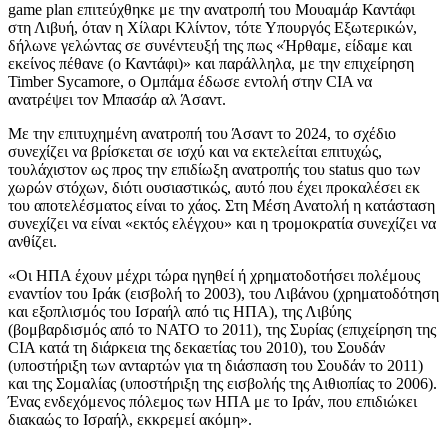
game plan επιτεύχθηκε με την ανατροπή του Μουαμάρ Καντάφι
στη Λιβυή, όταν η Χίλαρι Κλίντον, τότε Υπουργός Εξωτερικών,
δήλωνε γελώντας σε συνέντευξή της πως «Ήρθαμε, είδαμε και
εκείνος πέθανε (ο Καντάφι)» και παράλληλα, με την επιχείρηση
Timber Sycamore, ο Ομπάμα έδωσε εντολή στην CIA να
ανατρέψει τον Μπασάρ αλ Άσαντ.
Με την επιτυχημένη ανατροπή του Άσαντ το 2024, το σχέδιο
συνεχίζει να βρίσκεται σε ισχύ και να εκτελείται επιτυχώς,
τουλάχιστον ως προς την επιδίωξη ανατροπής του status quo των
χωρών στόχων, διότι ουσιαστικώς, αυτό που έχει προκαλέσει εκ
του αποτελέσματος είναι το χάος. Στη Μέση Ανατολή η κατάσταση
συνεχίζει να είναι «εκτός ελέγχου» και η τρομοκρατία συνεχίζει να
ανθίζει.
«Οι ΗΠΑ έχουν μέχρι τώρα ηγηθεί ή χρηματοδοτήσει πολέμους
εναντίον του Ιράκ (εισβολή το 2003), του Λιβάνου (χρηματοδότηση
και εξοπλισμός του Ισραήλ από τις ΗΠΑ), της Λιβύης
(βομβαρδισμός από το ΝΑΤΟ το 2011), της Συρίας (επιχείρηση της
CIA κατά τη διάρκεια της δεκαετίας του 2010), του Σουδάν
(υποστήριξη των ανταρτών για τη διάσπαση του Σουδάν το 2011)
και της Σομαλίας (υποστήριξη της εισβολής της Αιθιοπίας το 2006).
Ένας ενδεχόμενος πόλεμος των ΗΠΑ με το Ιράν, που επιδιώκει
διακαώς το Ισραήλ, εκκρεμεί ακόμη».