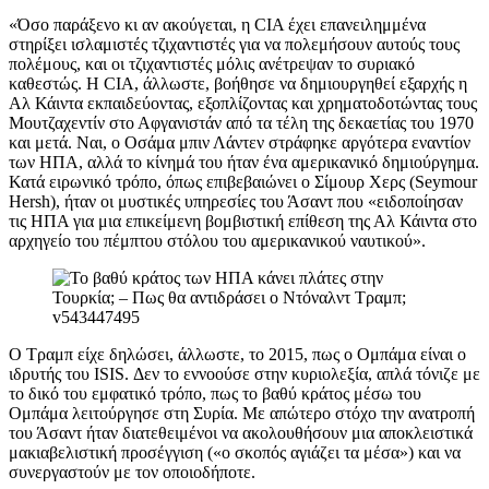
«Όσο παράξενο κι αν ακούγεται, η CIA έχει επανειλημμένα
στηρίξει ισλαμιστές τζιχαντιστές για να πολεμήσουν αυτούς τους
πολέμους, και οι τζιχαντιστές μόλις ανέτρεψαν το συριακό
καθεστώς. Η CIA, άλλωστε, βοήθησε να δημιουργηθεί εξαρχής η
Αλ Κάιντα εκπαιδεύοντας, εξοπλίζοντας και χρηματοδοτώντας τους
Μουτζαχεντίν στο Αφγανιστάν από τα τέλη της δεκαετίας του 1970
και μετά. Ναι, ο Οσάμα μπιν Λάντεν στράφηκε αργότερα εναντίον
των ΗΠΑ, αλλά το κίνημά του ήταν ένα αμερικανικό δημιούργημα.
Κατά ειρωνικό τρόπο, όπως επιβεβαιώνει ο Σίμουρ Χερς (Seymour
Hersh), ήταν οι μυστικές υπηρεσίες του Άσαντ που «ειδοποίησαν
τις ΗΠΑ για μια επικείμενη βομβιστική επίθεση της Αλ Κάιντα στο
αρχηγείο του πέμπτου στόλου του αμερικανικού ναυτικού».
Ο Τραμπ είχε δηλώσει, άλλωστε, το 2015, πως ο Ομπάμα είναι ο
ιδρυτής του ISIS. Δεν το εννοούσε στην κυριολεξία, απλά τόνιζε με
το δικό του εμφατικό τρόπο, πως το βαθύ κράτος μέσω του
Ομπάμα λειτούργησε στη Συρία. Με απώτερο στόχο την ανατροπή
του Άσαντ ήταν διατεθειμένοι να ακολουθήσουν μια αποκλειστικά
μακιαβελιστική προσέγγιση («ο σκοπός αγιάζει τα μέσα») και να
συνεργαστούν με τον οποιοδήποτε.