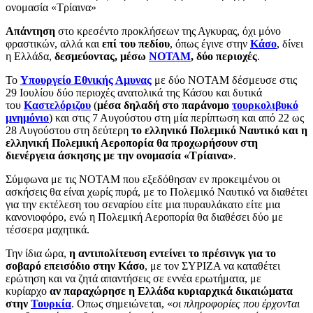
ονομασία «Τρίαινα»
Aπάντηση
στο κρεσέντο προκλήσεων της Αγκυρας, όχι μόνο
φραστικών, αλλά και
επί του πεδίου
, όπως έγινε στην
Κάσο
, δίνει
η Ελλάδα,
δεσμεύοντας, μέσω
ΝΟΤΑΜ
, δύο περιοχές
.
Το
Υπουργείο Εθνικής Αμυνας
με δύο ΝΟΤΑΜ δέσμευσε στις
29 Ιουλίου δύο περιοχές ανατολικά της Κάσου και δυτικά
του
Καστελόριζου
(
μέσα δηλαδή στο παράνομο
τουρκολιβυκό
μνημόνιο
) και στις 7 Αυγούστου στη μία περίπτωση και από 22 ως
28 Αυγούστου στη δεύτερη
το ελληνικό Πολεμικό Ναυτικό και η
ελληνική Πολεμική Αεροπορία θα προχωρήσουν στη
διενέργεια άσκησης με την ονομασία «Τρίαινα»
.
Σύμφωνα με τις ΝΟΤΑΜ που εξεδόθησαν εν προκειμένου οι
ασκήσεις θα είναι χωρίς πυρά, με το Πολεμικό Ναυτικό να διαθέτει
για την εκτέλεση του σεναρίου είτε μια πυραυλάκατο είτε μια
κανονιοφόρο, ενώ η Πολεμική Αεροπορία θα διαθέσει δύο με
τέσσερα μαχητικά.
Την ίδια ώρα,
η αντιπολίτευση εντείνει το πρέσινγκ για το
σοβαρό επεισόδιο στην Κάσο
, με τον ΣΥΡΙΖΑ να καταθέτει
ερώτηση και να ζητά απαντήσεις σε εννέα ερωτήματα, με
κυρίαρχο
αν παραχώρησε η Ελλάδα κυριαρχικά δικαιώματα
στην
Τουρκία
. Οπως σημειώνεται, «
οι πληροφορίες που έρχονται