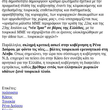
στη δημοσιότητα δημιουργούν κρίσιμα ερωτήματα σχετικά με την
πραγματική στάση της κυβέρνησης έναντι της κλιμακούμενης και
σχεδιασμένης τουρκικής επιθετικότητας και συστηματικής
αμφισβήτησης της κυριαρχίας, των κυριαρχικών δικαιωμάτων και
των αρμοδιοτήτων της χώρας μας
», ενώ υπογραμμίζεται πως
«
ορισμένα μάλιστα ΜΜΕ περιγράφουν την κρίση της 22ας και της
23ης Ιουλίου ως
“νέα Ίμια” σε βάρος της Ελλάδας
, με τα
τουρκικά ΜΜΕ να ισχυρίζονται ότι οι έρευνες ολοκληρώθηκαν με
την άδεια των… τουρκικών αρχών!
»
Παράλληλα,
σκληρή κριτική ασκεί στην κυβέρνηση η Ρένα
Δούρου, με φόντο τις νέες… βόλτες τουρκικού ερευνητικού στη
Λέσβο
. Οπως σημειώνει, την ώρα που σύσσωμη η κυβέρνηση της
Ν.Δ. επιχειρεί να πείσει ότι στην Κάσο δεν συνέβη κάτι το
αρνητικό για την Ελλάδα, η τουρκική κυβέρνηση τη διαψεύδει
εμπράκτως, καθώς
βρέθηκε εντός των ελληνικών χωρικών
υδάτων
ξανά
τουρκικό πλοίο
.
Ετικέτες:
πρόσφατα
Κάσος
Τουρκία
Ρένα Δούρου