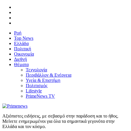
Ροή
Top News
Ελλάδα
Πολιτική
Οικονομία
Διεθνή
Θέματα
Τεχνολογία
Περιβάλλον & Ενέργεια
Υγεία & Επιστήμη
Πολιτισμός
Lifestyle
PrimeNews TV
Αξιόπιστες ειδήσεις, με σεβασμό στην παράδοση και το ήθος.
Μείνετε ενημερωμένοι για όλα τα σημαντικά γεγονότα στην
Ελλάδα και τον κόσμο.