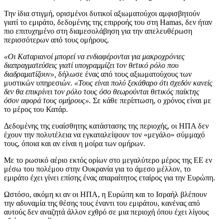
Την ίδια στιγμή, ορισμένοι δυτικοί αξιωματούχοι αμφισβητούν
γιατί το εμιράτο, δεδομένης της επιρροής του στη Hamas, δεν ήταν
πιο επιτυχημένο στη διαμεσολάβηση για την απελευθέρωση
περισσότερων από τους ομήρους.
«Οι Καταριανοί μπορεί να ενδιαφέρονται για μακροχρόνιες
διαπραγματεύσεις γιατί υπογραμμίζει τον θετικό ρόλο που
διαδραματίζουν»,
δήλωσε ένας από τους αξιωματούχους των
μυστικών υπηρεσιών.
«Τους είναι πολύ ξεκάθαρο ότι σχεδόν κανείς
δεν θα επικρίνει τον ρόλο τους όσο θεωρούνται θετικός παίκτης
όσον αφορά τους ομήρους».
Σε κάθε περίπτωση, ο χρόνος είναι με
το μέρος του Κατάρ.
Δεδομένης της ευαίσθητης κατάστασης της περιοχής, οι ΗΠΑ δεν
έχουν την πολυτέλεια να εγκαταλείψουν τον «μεγάλο» σύμμαχό
τους, όποια και αν είναι η μοίρα των ομήρων.
Με το ρωσικό αέριο εκτός ορίων στο μεγαλύτερο μέρος της ΕΕ εν
μέσω του πολέμου στην Ουκρανία για το άμεσο μέλλον, το
εμιράτο έχει γίνει επίσης ένας απαραίτητος εταίρος για την Ευρώπη.
Ωστόσο, ακόμη κι αν οι ΗΠΑ, η Ευρώπη και το Ισραήλ βλέπουν
την αδυναμία της θέσης τους έναντι του εμιράτου, κανένας από
αυτούς δεν αναζητά άλλον εχθρό σε μια περιοχή όπου έχει λίγους