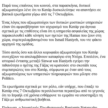
Παρά τους επαίνους του κοινού, στα παρασκήνια, δυτικοί
αξιωματούχοι λένε ότι το Κατάρ δυσκολεύτηκε να απαντήσει σε
βασικά ερωτήματα γύρω από τις 7 Οκτωβρίου.
Ένας λόγος που αξιωματούχοι των δυτικών μυστικών υπηρεσιών
είπαν ότι αμφισβήτησαν τον ισχυρισμό του Κατάρ για άγνοια
σχετικά με τις επιθέσεις είναι ότι η υπηρεσία ασφαλείας της χώρας
παρακολουθεί κάθε κίνηση των ηγετών της Hamas που ζουν στη
χώρα, συμπεριλαμβανομένου του Ismail Haniyeh, του ντε φάκτο
αρχηγού της ομάδας.
Τόσο αυτός όσο και άλλοι κορυφαίοι αξιωματούχοι του Κατάρ
συνεχίζουν να απολαμβάνουν καταφύγιο στη Ντόχα. Επιπλέον, ένα
ιστορικό έντασης μεταξύ Sinwar και Haniyeh εγείρει την
πιθανότητα ο ηγέτης της Γάζας να κρατούσε στο σκοτάδι τους
συμπατριώτες του στο Κατάρ, σύμφωνα με έναν από τους
αξιωματούχους των υπηρεσιών πληροφοριών που μίλησε στο
Politico.
Τα ερωτήματα σχετικά με τον ρόλο, εάν υπήρχε, που έπαιξε το
Κατάρ στις 7 Οκτωβρίου περιπλέκονται περαιτέρω από το γεγονός
ότι το Ισραήλ επί χρόνια ενθάρρυνε το εμιράτο να υποστηρίξει τη
Γάζα με ανθρωπιστική βοήθεια.
Πράγματι, ο Ισραηλινός Πρωθυπουργός Benjamin Netanyahu