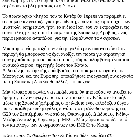
επίθεση της 7ης Οκτωβρίου, οι δυτικοί αναλυτές αναπόφευκτα
στρέφουν το βλέμμα τους στη Ντόχα.
Το πρωταρχικό κίνητρο που το Κατάρ θα έπρεπε να παραμείνει
σιωπηλό εάν γνώριζε για την επίθεση, είπαν οι αξιωματούχοι των
μυστικών υπηρεσιών, ήταν το ενδιαφέρον του να εκτροχιάσει τις
συνομιλίες μεταξύ του Ισραήλ και της Σαουδικής Αραβίας, ενός
περιφερειακού αντιπάλου, για την εξομάλυνση των σχέσεων.
Μια συμφωνία μεταξύ των δύο μεγαλύτερων οικονομιών στην
περιοχή θα μπορούσε να έχει ανοίξει την πόρτα για στρατηγική
συνεργασία σε μια σειρά από τομείς, συμπεριλαμβανομένου του
φυσικού αερίου, της πηγής ζωής του Κατάρ.
Δεδομένης της άμεσης πρόσβασης του Ισραήλ στις αγορές της
Μεσογείου και της Ευρώπης, οποιαδήποτε ενεργειακή συνεργασία
με τη Σαουδική Αραβία θα άλλαζε το παιχνίδι.
Μια τέτοια συμφωνία, για παράδειγμα, θα μπορούσε να ανοίξει το
δρόμο για έναν αγωγό που εκτείνεται από την Ινδία στο Ισραήλ
μέσω της Σαουδικής Αραβίας στο πλαίσιο ενός φιλόδοξου έργου
που προτάθηκε από μεγάλες δυνάμεις στη σύνοδο κορυφής της
G20 τον Σεπτέμβριο, γνωστό ως Οικονομικός Διάδρομος Ινδίας-
Μέσης Ανατολής-Ευρώπης ή IMEC . Μία χώρα απουσιάζει από
τον κατάλογο των υπογραφόντων του IMEC: το Κατάρ.
«Είναι προς το συμφέρον του Κατάρ να βάλει εμπόδια στη