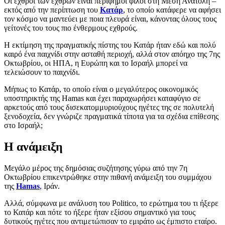
Οι εχθροί των εχθρών είναι περίφημοι φίλοι στη Μέση Ανατολή –
εκτός από την περίπτωση του
Κατάρ
, το οποίο κατάφερε να αφήσει
τον κόσμο να μαντεύει με ποια πλευρά είναι, κάνοντας όλους τους
γείτονές του τους πιο ένθερμους εχθρούς.
Η εκτίμηση της πραγματικής πίστης του Κατάρ ήταν εδώ και πολύ
καιρό ένα παιχνίδι στην ασταθή περιοχή, αλλά στον απόηχο της 7ης
Οκτωβρίου, οι ΗΠΑ, η Ευρώπη και το Ισραήλ μπορεί να
τελειώσουν το παιχνίδι.
Μήπως το Κατάρ, το οποίο είναι ο μεγαλύτερος οικονομικός
υποστηρικτής της Hamas και έχει παραχωρήσει καταφύγιο σε
αρκετούς από τους δισεκατομμυριούχους ηγέτες της σε πολυτελή
ξενοδοχεία, δεν γνώριζε πραγματικά τίποτα για τα σχέδια επίθεσης
στο Ισραήλ;
Η ανάμειξη
Μεγάλο μέρος της δημόσιας συζήτησης γύρω από την 7η
Οκτωβρίου επικεντρώθηκε στην πιθανή ανάμειξη του συμμάχου
της
Hamas
, Ιράν.
Αλλά, σύμφωνα με ανάλυση του Politico, το ερώτημα του τι ήξερε
το Κατάρ και πότε το ήξερε ήταν εξίσου σημαντικό για τους
δυτικούς ηγέτες που αντιμετώπισαν το εμιράτο ως έμπιστο εταίρο.