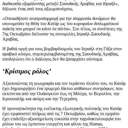
διαδικασία εξομάλυνσης μεταξύ Σαουδικής Αραβίας και Ισραήλ»,
δήλωσε ένας από τους αξιωματούχους.
«Οποιαδήποτε αναπροσαρμογή για την ισορροπία δυνάμεων θα
υπονομεύσει τη θέση του Κατάρ ως του κορυφαίου διπλωματικού
παίκτη που μπορεί να κάνει τα πάντα».
Στο τέλος, οι συνέπειες της
7ης Οκτωβρίου διέλυσαν τις συνομιλίες Ισραήλ-Σαουδικής
Αραβίας.
Η βαθιά οργή για τους βομβαρδισμούς του Ισραήλ στη Γάζα στον
αραβικό κόσμο, συμπεριλαμβανομένης της Σαουδικής Αραβίας,
υποδηλώνει ότι ο διάλογος δεν θα ξαναρχίσει σύντομα.
‘Κρίσιμος ρόλος’
Αξιοποιώντας τη γεωγραφία και τον τεράστιο πλούτο του, το Κατάρ
έχει δημιουργήσει ένα τρομερό δίκτυο απίθανων συντρόφων, που
εκτείνεται από την Ουάσιγκτον έως τη Μόσχα, το Βερολίνο, την
Ιερουσαλήμ και ακόμη και την Τεχεράνη.
Η προνοητικότητα της ευέλικτης εξωτερικής πολιτικής του Κατάρ
έχει εμφανιστεί πλήρως από τις 7 Οκτωβρίου, καθώς το εμιράτο
έχει επιδείξει αξιοσημείωτη ευκολία στην ταχυδακτυλουργία του
ρόλου του ως έμπιστου ευεργέτη και φίλου της Hamas,