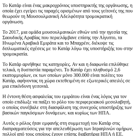
Το Κατάρ είναι ένας μακροχρόνιος υποστηρικτής της οργάνωσης, η
οποία έχει εγείρει τις ταραχές ορισμένων από τους γείτονές της που
θεωρούν τη Μουσουλμανική Αδελφότητα τρομοκρατική
οργάνωση.
Το 2017, μια ομάδα μουσουλμανικών εθνών υπό την ηγεσία της
Σαουδικής Αραβίας που περιελάμβανε επίσης την Αίγυπτο, τα
Ηνωμένα Αραβικά Εμιράτα και το Μπαχρέιν, διέκοψε τις
διπλωματικές σχέσεις με το Κατάρ λόγω της υποστήριξής του στην
τρομοκρατία.
Το Κατάρ αρνήθηκε τις κατηγορίες. Αν και η διαφωνία επιλύθηκε
τελικά, η δυσπιστία παραμένει. Το Κατάρ έχει πληθυσμό 2,6
εκατομμυρίων, εκ των οποίων μόνο 300.000 είναι πολίτες του
Κατάρ, αφήνοντας τη χώρα εκτεθειμένη σε εξωτερικές απειλές σε
μια επικίνδυνη γειτονιά.
Η έντονη θέση ασφαλείας του εμιράτου είναι ένας λόγος για τον
οποίο επιδίωξε να παίξει το ρόλο του περιφερειακού μεσολαβητή,
ο οποίος συνέβαλε στη διασφάλιση της συνεχούς υποστήριξης των
βασικών παγκόσμιων δυνάμεων, και κυρίως των ΗΠΑ.
Αυτός ο ρόλος ήταν εμφανής στη συμμετοχή του Κατάρ στις
διαπραγματεύσεις για την απελευθέρωση των Ισραηλινών ομήρων,
πολλοί από τους οποίους έχουν επίσης διαβατήρια ΗΠΑ ή ΕΕ.