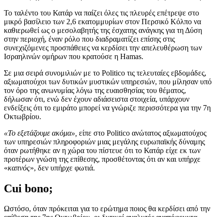
Το ταλέντο του Κατάρ να παίζει όλες τις πλευρές επέτρεψε στο
μικρό βασίλειο των 2,6 εκατομμυρίων στον Περσικό Κόλπο να
καθιερωθεί ως ο μεσολαβητής της έσχατης ανάγκης για τη Δύση
στην περιοχή, έναν ρόλο που διαδραματίζει επίσης στις
συνεχιζόμενες προσπάθειες να κερδίσει την απελευθέρωση των
Ισραηλινών ομήρων που κρατούσε η Hamas.
Σε μια σειρά συνομιλιών με το Politico τις τελευταίες εβδομάδες,
αξιωματούχοι των δυτικών μυστικών υπηρεσιών, που μίλησαν υπό
τον όρο της ανωνυμίας λόγω της ευαισθησίας του θέματος,
δήλωσαν ότι, ενώ δεν έχουν αδιάσειστα στοιχεία, υπάρχουν
ενδείξεις ότι το εμιράτο μπορεί να γνώριζε περισσότερα για την 7η
Οκτωβρίου.
«Το εξετάζουμε ακόμα»,
είπε στο Politico ανώτατος αξιωματούχος
των υπηρεσιών πληροφοριών μιας μεγάλης ευρωπαϊκής δύναμης
όταν ρωτήθηκε αν η χώρα του πίστευε ότι το Κατάρ είχε εκ των
προτέρων γνώση της επίθεσης, προσθέτοντας ότι αν και υπήρχε
«
καπνός
», δεν υπήρχε φωτιά.
Cui bono;
Ωστόσο, όταν πρόκειται για το ερώτημα ποιος θα κερδίσει από την