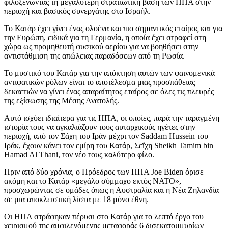
φιλοξενώντας τη μεγαλύτερη στρατιωτική βάση των ΗΠΑ στην
περιοχή και βασικός συνεργάτης στο Ισραήλ.
Το Κατάρ έχει γίνει ένας ολοένα και πιο σημαντικός εταίρος και για
την Ευρώπη, ειδικά για τη Γερμανία, η οποία έχει στραφεί στη
χώρα ως προμηθευτή φυσικού αερίου για να βοηθήσει στην
αντιστάθμιση της απώλειας παραδόσεων από τη Ρωσία.
Το μυστικό του Κατάρ για την απόκτηση αυτών των φαινομενικά
αντιφατικών ρόλων είναι το αποτέλεσμα μιας προσπάθειας
δεκαετιών να γίνει ένας απαραίτητος εταίρος σε όλες τις πλευρές
της εξίσωσης της Μέσης Ανατολής.
Αυτό ισχύει ιδιαίτερα για τις ΗΠΑ, οι οποίες, παρά την ταραγμένη
ιστορία τους να αγκαλιάζουν τους αυταρχικούς ηγέτες στην
περιοχή, από τον Σάχη του Ιράν μέχρι τον Saddam Hussein του
Ιράκ, έχουν κάνει τον εμίρη του Κατάρ, Σεΐχη Sheikh Tamim bin
Hamad Al Thani, τον νέο τους καλύτερο φίλο.
Πριν από δύο χρόνια, ο Πρόεδρος των ΗΠΑ Joe Biden όρισε
ακόμη και το Κατάρ «μεγάλο σύμμαχο εκτός ΝΑΤΟ»,
προσχωρώντας σε ομάδες όπως η Αυστραλία και η Νέα Ζηλανδία
σε μια αποκλειστική λίστα με 18 μόνο έθνη.
Οι ΗΠΑ στράφηκαν πέρυσι στο Κατάρ για το λεπτό έργο του
χειρισμού της αμφιλεγόμενης μεταφοράς 6 δισεκατομμυρίων