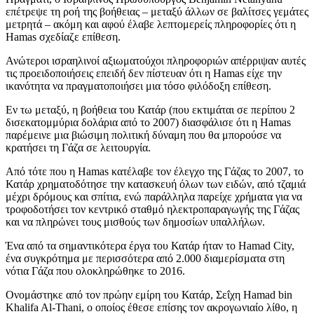
επέτρεψε τη ροή της βοήθειας – μεταξύ άλλων σε βαλίτσες γεμάτες
μετρητά – ακόμη και αφού έλαβε λεπτομερείς πληροφορίες ότι η
Hamas σχεδίαζε επίθεση.
Ανώτεροι ισραηλινοί αξιωματούχοι πληροφοριών απέρριψαν αυτές
τις προειδοποιήσεις επειδή δεν πίστευαν ότι η Hamas είχε την
ικανότητα να πραγματοποιήσει μια τόσο φιλόδοξη επίθεση.
Εν τω μεταξύ, η βοήθεια του Κατάρ (που εκτιμάται σε περίπου 2
δισεκατομμύρια δολάρια από το 2007) διασφάλισε ότι η Hamas
παρέμεινε μια βιώσιμη πολιτική δύναμη που θα μπορούσε να
κρατήσει τη Γάζα σε λειτουργία.
Από τότε που η Hamas κατέλαβε τον έλεγχο της Γάζας το 2007, το
Κατάρ χρηματοδότησε την κατασκευή όλων των ειδών, από τζαμιά
μέχρι δρόμους και σπίτια, ενώ παράλληλα παρείχε χρήματα για να
τροφοδοτήσει τον κεντρικό σταθμό ηλεκτροπαραγωγής της Γάζας
και να πληρώνει τους μισθούς των δημοσίων υπαλλήλων.
Ένα από τα σημαντικότερα έργα του Κατάρ ήταν το Hamad City,
ένα συγκρότημα με περισσότερα από 2.000 διαμερίσματα στη
νότια Γάζα που ολοκληρώθηκε το 2016.
Ονομάστηκε από τον πρώην εμίρη του Κατάρ, Σεΐχη Hamad bin
Khalifa Al-Thani, ο οποίος έθεσε επίσης τον ακρογωνιαίο λίθο, η