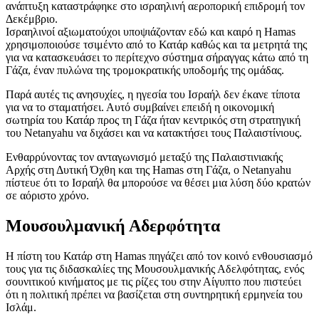
ανάπτυξη καταστράφηκε στο ισραηλινή αεροπορική επιδρομή τον
Δεκέμβριο.
Ισραηλινοί αξιωματούχοι υποψιάζονταν εδώ και καιρό η Hamas
χρησιμοποιούσε τσιμέντο από το Κατάρ καθώς και τα μετρητά της
για να κατασκευάσει το περίτεχνο σύστημα σήραγγας κάτω από τη
Γάζα, έναν πυλώνα της τρομοκρατικής υποδομής της ομάδας.
Παρά αυτές τις ανησυχίες, η ηγεσία του Ισραήλ δεν έκανε τίποτα
για να το σταματήσει. Αυτό συμβαίνει επειδή η οικονομική
σωτηρία του Κατάρ προς τη Γάζα ήταν κεντρικός στη στρατηγική
του Netanyahu να διχάσει και να κατακτήσει τους Παλαιστίνιους.
Ενθαρρύνοντας τον ανταγωνισμό μεταξύ της Παλαιστινιακής
Αρχής στη Δυτική Όχθη και της Hamas στη Γάζα, ο Netanyahu
πίστευε ότι το Ισραήλ θα μπορούσε να θέσει μια λύση δύο κρατών
σε αόριστο χρόνο.
Μουσουλμανική Αδερφότητα
Η πίστη του Κατάρ στη Hamas πηγάζει από τον κοινό ενθουσιασμό
τους για τις διδασκαλίες της Μουσουλμανικής Αδελφότητας, ενός
σουνιτικού κινήματος με τις ρίζες του στην Αίγυπτο που πιστεύει
ότι η πολιτική πρέπει να βασίζεται στη συντηρητική ερμηνεία του
Ισλάμ.