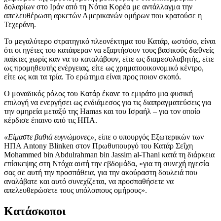
δολαρίων στο Ιράν από τη Νότια Κορέα με αντάλλαγμα την
απελευθέρωση αρκετών Αμερικανών ομήρων που κρατούσε η
Τεχεράνη.
Το μεγαλύτερο στρατηγικό πλεονέκτημα του Κατάρ, ωστόσο, είναι
ότι οι ηγέτες του κατάφεραν να εξαρτήσουν τους βασικούς διεθνείς
παίκτες χωρίς καν να το καταλάβουν, είτε ως διαμεσολαβητής, είτε
ως προμηθευτής ενέργειας, είτε ως χρηματοοικονομικό κέντρο,
είτε ως και τα τρία. Το ερώτημα είναι προς ποιον σκοπό.
Ο μοναδικός ρόλος του Κατάρ έκανε το εμιράτο μια φυσική
επιλογή να ενεργήσει ως ενδιάμεσος για τις διαπραγματεύσεις για
την ομηρεία μεταξύ της Hamas και του Ισραήλ – για τον οποίο
κέρδισε έπαινο από τις ΗΠΑ.
«Είμαστε βαθιά ευγνώμονες»,
είπε ο υπουργός Εξωτερικών των
ΗΠΑ Antony Blinken στον Πρωθυπουργό του Κατάρ Σεΐχη
Mohammed bin Abdulrahman bin Jassim al-Thani κατά τη διάρκεια
επίσκεψης στη Ντόχα αυτή την εβδομάδα, «για τη συνεχή ηγεσία
σας σε αυτή την προσπάθεια, για την ακούραστη δουλειά που
αναλάβατε και αυτό συνεχίζεται, να προσπαθήσετε να
απελευθερώσετε τους υπόλοιπους ομήρους».
Κατάσκοποι