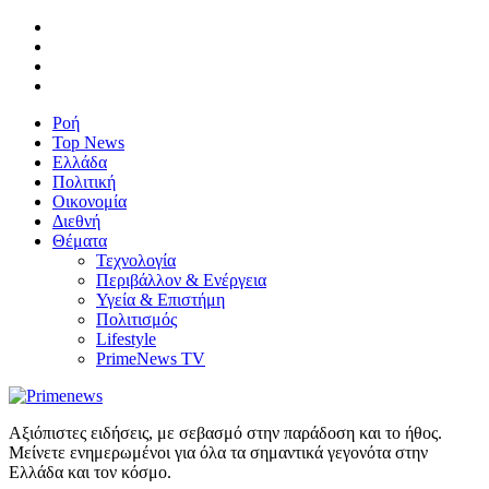
Ροή
Top News
Ελλάδα
Πολιτική
Οικονομία
Διεθνή
Θέματα
Τεχνολογία
Περιβάλλον & Ενέργεια
Υγεία & Επιστήμη
Πολιτισμός
Lifestyle
PrimeNews TV
Αξιόπιστες ειδήσεις, με σεβασμό στην παράδοση και το ήθος.
Μείνετε ενημερωμένοι για όλα τα σημαντικά γεγονότα στην
Ελλάδα και τον κόσμο.