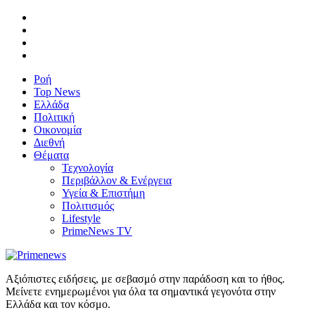
Ροή
Top News
Ελλάδα
Πολιτική
Οικονομία
Διεθνή
Θέματα
Τεχνολογία
Περιβάλλον & Ενέργεια
Υγεία & Επιστήμη
Πολιτισμός
Lifestyle
PrimeNews TV
Αξιόπιστες ειδήσεις, με σεβασμό στην παράδοση και το ήθος.
Μείνετε ενημερωμένοι για όλα τα σημαντικά γεγονότα στην
Ελλάδα και τον κόσμο.