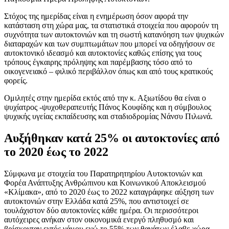
Στόχος της ημερίδας είναι η ενημέρωση όσον αφορά την
κατάσταση στη χώρα μας, τα στατιστικά στοιχεία που αφορούν τη
συχνότητα των αυτοκτονιών και τη σωστή κατανόηση των ψυχικών
διαταραχών και των συμπτωμάτων που μπορεί να οδηγήσουν σε
αυτοκτονικό ιδεασμό και αυτοκτονίες καθώς επίσης για τους
τρόπους έγκαιρης πρόληψης και παρέμβασης τόσο από το
οικογενειακό – φιλικό περιβάλλον όπως και από τους κρατικούς
φορείς.
Ομιλητές στην ημερίδα εκτός από την κ. Αξιωτίδου θα είναι ο
ψυχίατρος -ψυχοθεραπευτής Πάνος Κουφίδης και η σύμβουλος
ψυχικής υγείας εκπαίδευσης και σταδιοδρομίας Νάνσυ Πιλωνά.
Αυξήθηκαν κατά 25% οι αυτοκτονίες από
το 2020 έως το 2022
Σύμφωνα με στοιχεία του Παρατηρητηρίου Αυτοκτονιών και
Φορέα Ανάπτυξης Ανθρώπινου και Κοινωνικού Αποκλεισμού
«Κλίμακα», από το 2020 έως το 2022 καταγράφηκε αύξηση των
αυτοκτονιών στην Ελλάδα κατά 25%, που αντιστοιχεί σε
τουλάχιστον δύο αυτοκτονίες κάθε ημέρα. Οι περισσότεροι
αυτόχειρες ανήκαν στον οικονομικά ενεργό πληθυσμό και
βρίσκονταν εντός γάμου ενώ το 55% των θανάτων έλαβε χώρα