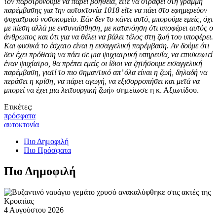
τον παροτρύνουμε να πάρει βοήθεια, είτε να στραφεί στη γραμμή
παρέμβασης για την αυτοκτονία 1018 είτε να πάει στο εφημερεύον
ψυχιατρικό νοσοκομείο. Εάν δεν το κάνει αυτό, μπορούμε εμείς, όχι
με πίεση αλλά με ενσυναίσθηση, με κατανόηση ότι υποφέρει αυτός ο
άνθρωπος και ότι για να θέλει να βάλει τέλος στη ζωή του υποφέρει.
Και φυσικά το έσχατο είναι η εισαγγελική παρέμβαση. Αν δούμε ότι
δεν έχει πρόθεση να πάει σε μια ψυχιατρική υπηρεσία, να επισκεφτεί
έναν ψυχίατρο, θα πρέπει εμείς οι ίδιοι να ζητήσουμε εισαγγελική
παρέμβαση, γιατί το πιο σημαντικό απ’ όλα είναι η ζωή, δηλαδή να
περάσει η κρίση, να πάρει αγωγή, να εξισορροπήσει και μετά να
μπορεί να έχει μια λειτουργική ζωή»
σημείωσε η κ. Αξιωτίδου.
Ετικέτες:
πρόσφατα
αυτοκτονία
Πιο Δημοφιλή
Πιο Πρόσφατα
Πιο Δημοφιλή
4 Αυγούστου 2026