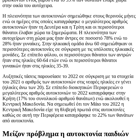
στην οικία του αυτόχειρα.
Η πλειονότητα των αυτοκτονιών σημειώθηκε στους θερινούς μήνες
ενώ οι ημέρες στις οποίες καταγράφηκε ο μεγαλύτερος αριθμός
αυτοκτονιών ήταν τη Δευτέρα και η Τρίτη και οι περισσότεροι
θάνατοι έλαβαν χώρα τα ξημερώματα. Η πλειονότητα των
αυτοχείρων στη χώρα μας ήταν άντρες σε ποσοστό 78% ενώ το
28% ήταν γυναίκες. Στην ηλικιακή ομάδα άνω 60 σημειώθηκαν οι
περισσότερες αυτοκτονίες σε σύγκριση με τις υπόλοιπες ηλικιακές
μονάδες. Σε επίπεδο φύλου, οι περισσότεροι θάνατοι των αντρών
ήταν στις ηλικίες 60-64 ετών ενώ οι περισσότεροι θάνατοι
γυναικών ήταν στις ηλικίες 35-39.
Αυξητικές τάσεις παρουσίασε το 2022 σε σύγκριση με τα στοιχεία
του 2021 ο αριθμός των αυτοκτονιών στις νεαρές ηλικίες εν γένει
(ηλικίες άνω των 20). Σε επίπεδο διοικητικών Περιφερειών ο
μεγαλύτερος αριθμός αυτοκτονιών το 2022 καταγράφηκε στην
Κρήτη (17% του συνολικού αριθμού θανάτων) ενώ ακολουθεί η
Κεντρική Μακεδονία. Να σημειωθεί ότι τον Μάιο του 2022 η
Κεντρική Μακεδονία είχε τη θλιβερή πρωτιά στις αυτοκτονίες
καθώς σε αυτή την Περιφέρεια καταγράφηκε το 22% των θανάτων
από αυτοκτονία.
Μείζον πρόβλημα η αυτοκτονία παιδιών