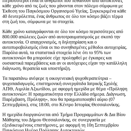
Περισσότεροι είναι οι άνθρωποι που πεθαίνουν από αυτοκτονίες
κάθε χρόνο από τις ζωές που χάνονται στον πόλεμο σύμφωνα με
Έκθεση του Παγκόσμιου Οργανισμού Υγείας. Συγκεκριμένα κάθε
40 δευτερόλεπτα, ένας άνθρωπος σε όλο τον κόσμο βάζει τέρμα
στη ζωή του, σύμφωνα με τα στοιχεία.
Κάθε χρόνο καταγράφονται σε όλο τον κόσμο περισσότερες από
800.000 απώλειες ζωών από αυτοτραυματισμούς με σκοπό την
αυτοκτονία. Ο απαγχονισμός, η δηλητηρίαση και ο
αυτοπυροβολισμός είναι οι πιο συνηθισμένες μέθοδοι αυτοχειρίας.
Παρόλα αυτά, τα στατιστικά στοιχεία λένε ότι το 95% των
αυτοκτονιών θα μπορούσε είχε προληφθεί με έγκαιρες και
ουσιαστικά παρεμβάσεις και αν οι αυτόχειρες είχαν την κατάλληλη
διάγνωση, θεραπεία και υποστήριξη.
Τα παραπάνω ανέφερε η οικογενειακή ψυχοθεραπεύτρια –
ψυχοπαιδαγωγός, επιστημονική συνεργάτιδα Ιατρικής Σχολής
ΑΠΘ, Αιμιλία Αξιωτίδου, με αφορμή ημερίδα με θέμα «Πρόληψη
αυτοκτονιών: Η πραγματικότητα στην Ελλάδα σήμερα. Διάγνωση,
Παρέμβαση, Πρόληψη», που θα πραγματοποιηθεί αύριο (07
Σεπτεμβρίου), στις 18:00, στο Κέντρο Ιστορίας Θεσσαλονίκης.
Η ημερίδα διοργανώνεται από Τμήμα Προγραμμάτων & Δια Βίου
Μάθησης του Δήμου Θεσσαλονίκης, σε συνεργασία με
εξειδικευμένους επιστήμονες, με αφορμή τη 10η Σεπτεμβρίου
Παγκόσμια Ημέρα Πρόληψης Αυτοκτονιών.