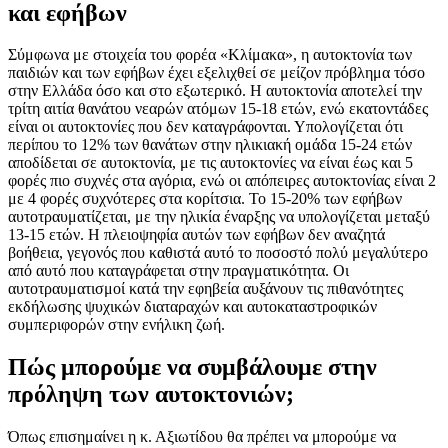
και εφήβων
Σύμφωνα με στοιχεία του φορέα «Κλίμακα», η αυτοκτονία των
παιδιών και των εφήβων έχει εξελιχθεί σε μείζον πρόβλημα τόσο
στην Ελλάδα όσο και στο εξωτερικό. Η αυτοκτονία αποτελεί την
τρίτη αιτία θανάτου νεαρών ατόμων 15-18 ετών, ενώ εκατοντάδες
είναι οι αυτοκτονίες που δεν καταγράφονται. Υπολογίζεται ότι
περίπου το 12% των θανάτων στην ηλικιακή ομάδα 15-24 ετών
αποδίδεται σε αυτοκτονία, με τις αυτοκτονίες να είναι έως και 5
φορές πιο συχνές στα αγόρια, ενώ οι απόπειρες αυτοκτονίας είναι 2
με 4 φορές συχνότερες στα κορίτσια. Το 15-20% των εφήβων
αυτοτραυματίζεται, με την ηλικία έναρξης να υπολογίζεται μεταξύ
13-15 ετών. Η πλειοψηφία αυτών των εφήβων δεν αναζητά
βοήθεια, γεγονός που καθιστά αυτό το ποσοστό πολύ μεγαλύτερο
από αυτό που καταγράφεται στην πραγματικότητα. Οι
αυτοτραυματισμοί κατά την εφηβεία αυξάνουν τις πιθανότητες
εκδήλωσης ψυχικών διαταραχών και αυτοκαταστροφικών
συμπεριφορών στην ενήλικη ζωή.
Πώς μπορούμε να συμβάλουμε στην
πρόληψη των αυτοκτονιών;
Όπως επισημαίνει η κ. Αξιωτίδου θα πρέπει να μπορούμε να