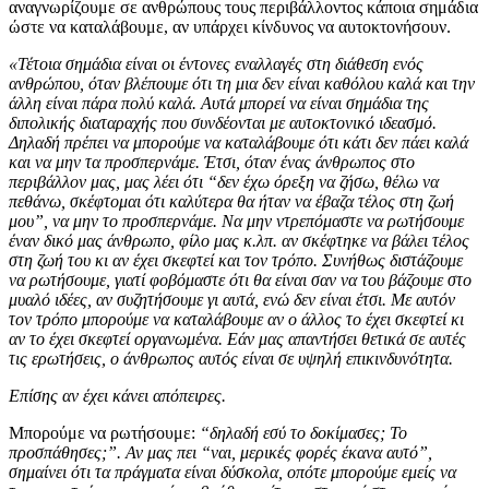
αναγνωρίζουμε σε ανθρώπους τους περιβάλλοντος κάποια σημάδια
ώστε να καταλάβουμε, αν υπάρχει κίνδυνος να αυτοκτονήσουν.
«Τέτοια σημάδια είναι οι έντονες εναλλαγές στη διάθεση ενός
ανθρώπου, όταν βλέπουμε ότι τη μια δεν είναι καθόλου καλά και την
άλλη είναι πάρα πολύ καλά. Αυτά μπορεί να είναι σημάδια της
διπολικής διαταραχής που συνδέονται με αυτοκτονικό ιδεασμό.
Δηλαδή πρέπει να μπορούμε να καταλάβουμε ότι κάτι δεν πάει καλά
και να μην τα προσπερνάμε. Έτσι, όταν ένας άνθρωπος στο
περιβάλλον μας, μας λέει ότι “δεν έχω όρεξη να ζήσω, θέλω να
πεθάνω, σκέφτομαι ότι καλύτερα θα ήταν να έβαζα τέλος στη ζωή
μου”, να μην το προσπερνάμε. Να μην ντρεπόμαστε να ρωτήσουμε
έναν δικό μας άνθρωπο, φίλο μας κ.λπ. αν σκέφτηκε να βάλει τέλος
στη ζωή του κι αν έχει σκεφτεί και τον τρόπο. Συνήθως διστάζουμε
να ρωτήσουμε, γιατί φοβόμαστε ότι θα είναι σαν να του βάζουμε στο
μυαλό ιδέες, αν συζητήσουμε γι αυτά, ενώ δεν είναι έτσι. Με αυτόν
τον τρόπο μπορούμε να καταλάβουμε αν ο άλλος το έχει σκεφτεί κι
αν το έχει σκεφτεί οργανωμένα. Εάν μας απαντήσει θετικά σε αυτές
τις ερωτήσεις, ο άνθρωπος αυτός είναι σε υψηλή επικινδυνότητα.
Επίσης αν έχει κάνει απόπειρες.
Μπορούμε να ρωτήσουμε:
“δηλαδή εσύ το δοκίμασες; Το
προσπάθησες;”. Αν μας πει “ναι, μερικές φορές έκανα αυτό”,
σημαίνει ότι τα πράγματα είναι δύσκολα, οπότε μπορούμε εμείς να