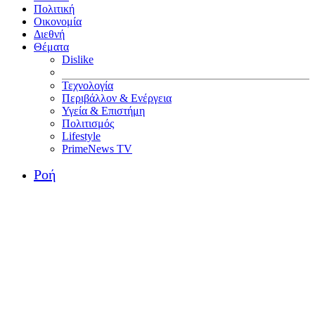
Πολιτική
Οικονομία
Διεθνή
Θέματα
Dislike
Τεχνολογία
Περιβάλλον & Ενέργεια
Υγεία & Επιστήμη
Πολιτισμός
Lifestyle
PrimeNews TV
Ροή