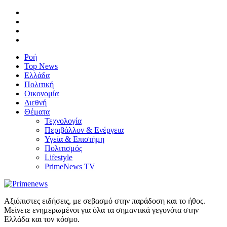
Ροή
Top News
Ελλάδα
Πολιτική
Οικονομία
Διεθνή
Θέματα
Τεχνολογία
Περιβάλλον & Ενέργεια
Υγεία & Επιστήμη
Πολιτισμός
Lifestyle
PrimeNews TV
Αξιόπιστες ειδήσεις, με σεβασμό στην παράδοση και το ήθος.
Μείνετε ενημερωμένοι για όλα τα σημαντικά γεγονότα στην
Ελλάδα και τον κόσμο.