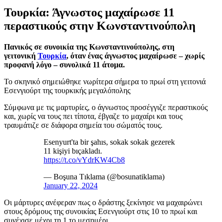
Τουρκία: Άγνωστος μαχαίρωσε 11
περαστικούς στην Κωνσταντινούπολη
Πανικός σε συνοικία της Κωνσταντινούπολης, στη
γειτονική
Τουρκία
, όταν ένας άγνωστος μαχαίρωσε – χωρίς
προφανή λόγο – συνολικά 11 άτομα.
Το σκηνικό σημειώθηκε νωρίτερα σήμερα το πρωί στη γειτονιά
Εσενγιούρτ της τουρκικής μεγαλόπολης
Σύμφωνα με τις μαρτυρίες, ο άγνωστος προσέγγιζε περαστικούς
και, χωρίς να τους πει τίποτα, έβγαζε το μαχαίρι και τους
τραυμάτιζε σε διάφορα σημεία του σώματός τους.
Esenyurt'ta bir şahıs, sokak sokak gezerek
11 kişiyi bıçakladı.
https://t.co/vYdrKW4Cb8
— Boşuna Tıklama (@bosunatiklama)
January 22, 2024
Οι μάρτυρες ανέφεραν πως ο δράστης ξεκίνησε να μαχαιρώνει
στους δρόμους της συνοικίας Εσενγιούρτ στις 10 το πρωί και
συνέχισε μέχρι τη 1 το μεσημέρι.