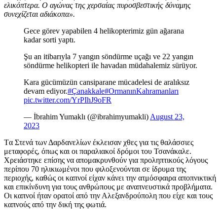
ελικόπτερα. Ο αγώνας της χερσαίας πυροσβεστικής δύναμης
συνεχίζεται αδιάκοπα».
Gece görev yapabilen 4 helikopterimiz gün ağarana
kadar sorti yaptı.
Şu an itibarıyla 7 yangın söndürme uçağı ve 22 yangın
söndürme helikopteri ile havadan müdahalemiz sürüyor.
Kara gücümüzün cansiparane mücadelesi de aralıksız
devam ediyor.
#Çanakkale
#OrmanınKahramanları
pic.twitter.com/YrPIhJ9oFR
— İbrahim Yumaklı (@ibrahimyumakli)
August 23,
2023
Tα Στενά των Δαρδανελίων έκλεισαν χθες για τις θαλάσσιες
μεταφορές, όπως και οι παραλιακοί δρόμοι του Τσανάκαλε.
Χρειάστηκε επίσης να απομακρυνθούν για προληπτικούς λόγους
περίπου 70 ηλικιωμένοι που φιλοξενούνται σε ίδρυμα της
περιοχής, καθώς οι καπνοί είχαν κάνει την ατμόσφαιρα αποπνικτική
και επικίνδυνη για τους ανθρώπους με αναπνευστικά προβλήματα.
Οι καπνοί ήταν ορατοί από την Αλεξανδρούπολη που είχε και τους
καπνούς από την δική της φωτιά.