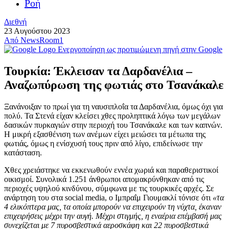
Ροή
Διεθνή
23 Αυγούστου 2023
Από
NewsRoom1
Ενεργοποίηση ως προτιμώμενη πηγή στην Google
Τουρκία: Έκλεισαν τα Δαρδανέλια –
Αναζωπύρωση της φωτιάς στο Τσανάκαλε
Ξανάνοιξαν το πρωί για τη ναυσιπλοΐα τα Δαρδανέλια, όμως όχι για
πολύ. Τα Στενά είχαν κλείσει χθες προληπτικά λόγω των μεγάλων
δασικών πυρκαγιών στην περιοχή του Τσανάκαλε και των καπνών.
Η μικρή εξασθένιση των ανέμων είχει μειώσει τα μέτωπα της
φωτιάς, όμως η ενίσχυσή τους πριν από λίγο, επιδείνωσε την
κατάσταση.
Χθες χρειάστηκε να εκκενωθούν εννέα χωριά και παραθεριστικοί
οικισμοί. Συνολικά 1.251 άνθρωποι απομακρύνθηκαν από τις
περιοχές υψηλού κινδύνου, σύμφωνα με τις τουρκικές αρχές. Σε
ανάρτηση του στα social media, ο Ιμπραΐμ Γιουμακλί τόνισε ότι
«τα
4 ελικόπτερα μας, τα οποία μπορούν να επιχειρούν τη νύχτα, έκαναν
επιχειρήσεις μέχρι την αυγή. Μέχρι στιγμής, η εναέρια επέμβασή μας
συνεχίζεται με 7 πυροσβεστικά αεροσκάφη και 22 πυροσβεστικά