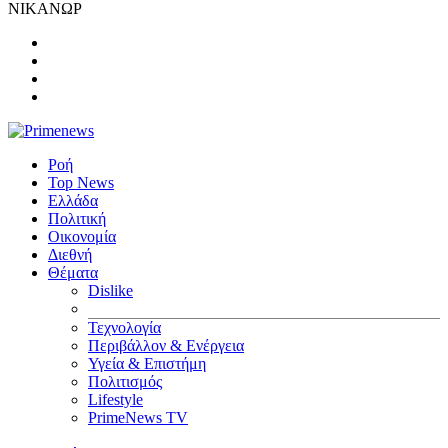
ΝΙΚΑΝΩΡ
Ροή
Top News
Ελλάδα
Πολιτική
Οικονομία
Διεθνή
Θέματα
Dislike
Τεχνολογία
Περιβάλλον & Ενέργεια
Υγεία & Επιστήμη
Πολιτισμός
Lifestyle
PrimeNews TV