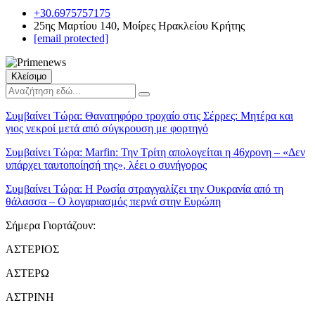
+30.6975757175
25ης Μαρτίου 140, Μοίρες Ηρακλείου Κρήτης
[email protected]
Κλείσιμο
Συμβαίνει Τώρα:
Θανατηφόρο τροχαίο στις Σέρρες: Μητέρα και
γιος νεκροί μετά από σύγκρουση με φορτηγό
Συμβαίνει Τώρα:
Marfin: Την Τρίτη απολογείται η 46χρονη – «Δεν
υπάρχει ταυτοποίησή της», λέει ο συνήγορος
Συμβαίνει Τώρα:
Η Ρωσία στραγγαλίζει την Ουκρανία από τη
θάλασσα – Ο λογαριασμός περνά στην Ευρώπη
Σήμερα Γιορτάζουν:
ΑΣΤΕΡΙΟΣ
ΑΣΤΕΡΩ
ΑΣΤΡΙΝΗ