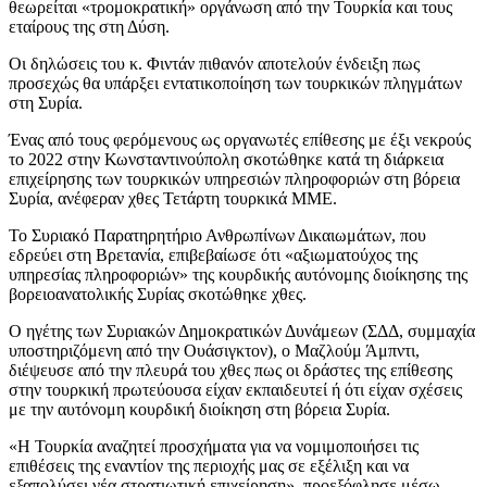
θεωρείται «τρομοκρατική» οργάνωση από την Τουρκία και τους
εταίρους της στη Δύση.
Οι δηλώσεις του κ. Φιντάν πιθανόν αποτελούν ένδειξη πως
προσεχώς θα υπάρξει εντατικοποίηση των τουρκικών πληγμάτων
στη Συρία.
Ένας από τους φερόμενους ως οργανωτές επίθεσης με έξι νεκρούς
το 2022 στην Κωνσταντινούπολη σκοτώθηκε κατά τη διάρκεια
επιχείρησης των τουρκικών υπηρεσιών πληροφοριών στη βόρεια
Συρία, ανέφεραν χθες Τετάρτη τουρκικά ΜΜΕ.
Το Συριακό Παρατηρητήριο Ανθρωπίνων Δικαιωμάτων, που
εδρεύει στη Βρετανία, επιβεβαίωσε ότι «αξιωματούχος της
υπηρεσίας πληροφοριών» της κουρδικής αυτόνομης διοίκησης της
βορειοανατολικής Συρίας σκοτώθηκε χθες.
Ο ηγέτης των Συριακών Δημοκρατικών Δυνάμεων (ΣΔΔ, συμμαχία
υποστηριζόμενη από την Ουάσιγκτον), ο Μαζλούμ Άμπντι,
διέψευσε από την πλευρά του χθες πως οι δράστες της επίθεσης
στην τουρκική πρωτεύουσα είχαν εκπαιδευτεί ή ότι είχαν σχέσεις
με την αυτόνομη κουρδική διοίκηση στη βόρεια Συρία.
«Η Τουρκία αναζητεί προσχήματα για να νομιμοποιήσει τις
επιθέσεις της εναντίον της περιοχής μας σε εξέλιξη και να
εξαπολύσει νέα στρατιωτική επιχείρηση», προεξόφλησε μέσω