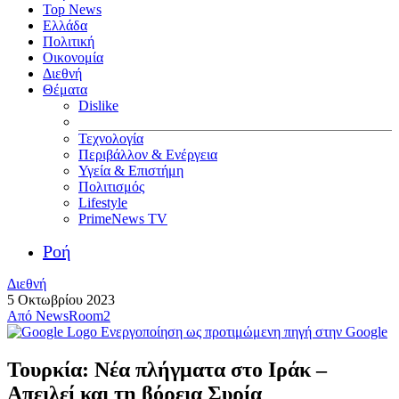
Top News
Ελλάδα
Πολιτική
Οικονομία
Διεθνή
Θέματα
Dislike
Τεχνολογία
Περιβάλλον & Ενέργεια
Υγεία & Επιστήμη
Πολιτισμός
Lifestyle
PrimeNews TV
Ροή
Διεθνή
5 Οκτωβρίου 2023
Από
NewsRoom2
Ενεργοποίηση ως προτιμώμενη πηγή στην Google
Τουρκία: Νέα πλήγματα στο Ιράκ –
Απειλεί και τη βόρεια Συρία