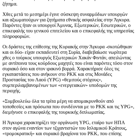
ζήτημα.
Χθες μετά το μεσημέρι έγινε σύσκεψη συναρμόδιων υπουργών
και αξιωματούχων για ζητήματα εθνικής ασφαλείας στην Άγκυρα.
Παρόντες ήταν οι υπουργοί Άμυνας, Εξωτερικών, Εσωτερικών, ο
επικεφαλής του γενικού επιτελείου και ο επικεφαλής της υπηρεσίας
πληροφοριών.
Οι δράστες της επίθεσης της Κυριακής στην Άγκυρα -σκοτώθηκαν
και οι δύο- είχαν εκπαιδευτεί στη Συρία, διαβεβαίωσε νωρίτερα
χθες ο τούρκος υπουργός Εξωτερικών Χακάν Φιντάν, απειλώντας
με αντίποινα τους κούρδους μαχητές που είναι παρόντες τόσο στον
συριακό όσο και στον ιρακινό βορρά. Χαρακτήρισε όλες τις
εγκαταστάσεις που ανήκουν στο PKK και στις Μονάδες
Προστασίας του Λαού (YPG) «θεμιτούς στόχους»,
συμπεριλαμβανομένων των «ενεργειακών» υποδομών της
περιοχής.
«Συμβουλεύω όλα τα τρίτα μέρη να απομακρυνθούν από
τοποθεσίες και πρόσωπα που συνδέονται με το PKK και τις YPG»,
διεμήνυσε ο επικεφαλής της τουρκικής διπλωματίας.
Η Άγκυρα χαρακτηρίζει την οργάνωση YPG, εταίρο των ΗΠΑ
στον αγώνα εναντίον των τζιχαντιστών του Ισλαμικού Κράτους,
«τρομοκρατική» και συριακό βραχίονα του PKK, που επίσης