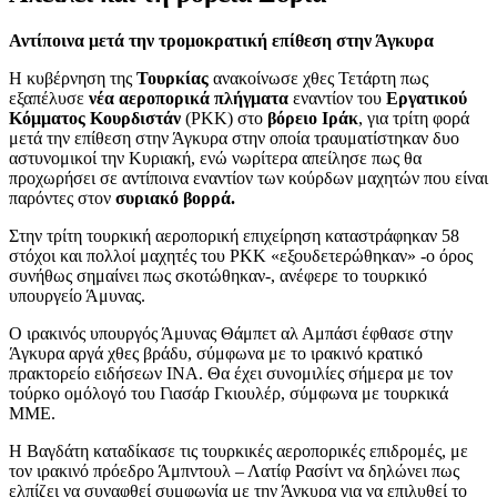
Αντίποινα μετά την τρομοκρατική επίθεση στην Άγκυρα
Η κυβέρνηση της
Τουρκίας
ανακοίνωσε χθες Τετάρτη πως
εξαπέλυσε
νέα αεροπορικά πλήγματα
εναντίον του
Εργατικού
Κόμματος Κουρδιστάν
(PKK) στο
βόρειο Ιράκ
, για τρίτη φορά
μετά την επίθεση στην Άγκυρα στην οποία τραυματίστηκαν δυο
αστυνομικοί την Κυριακή, ενώ νωρίτερα απείλησε πως θα
προχωρήσει σε αντίποινα εναντίον των κούρδων μαχητών που είναι
παρόντες στον
συριακό βορρά.
Στην τρίτη τουρκική αεροπορική επιχείρηση καταστράφηκαν 58
στόχοι και πολλοί μαχητές του PKK «εξουδετερώθηκαν» -ο όρος
συνήθως σημαίνει πως σκοτώθηκαν-, ανέφερε το τουρκικό
υπουργείο Άμυνας.
Ο ιρακινός υπουργός Άμυνας Θάμπετ αλ Αμπάσι έφθασε στην
Άγκυρα αργά χθες βράδυ, σύμφωνα με το ιρακινό κρατικό
πρακτορείο ειδήσεων INA. Θα έχει συνομιλίες σήμερα με τον
τούρκο ομόλογό του Γιασάρ Γκιουλέρ, σύμφωνα με τουρκικά
ΜΜΕ.
Η Βαγδάτη καταδίκασε τις τουρκικές αεροπορικές επιδρομές, με
τον ιρακινό πρόεδρο Άμπντουλ – Λατίφ Ρασίντ να δηλώνει πως
ελπίζει να συναφθεί συμφωνία με την Άγκυρα για να επιλυθεί το