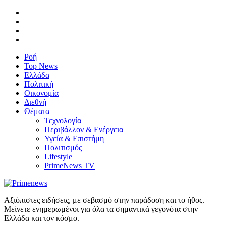
Ροή
Top News
Ελλάδα
Πολιτική
Οικονομία
Διεθνή
Θέματα
Τεχνολογία
Περιβάλλον & Ενέργεια
Υγεία & Επιστήμη
Πολιτισμός
Lifestyle
PrimeNews TV
Αξιόπιστες ειδήσεις, με σεβασμό στην παράδοση και το ήθος.
Μείνετε ενημερωμένοι για όλα τα σημαντικά γεγονότα στην
Ελλάδα και τον κόσμο.