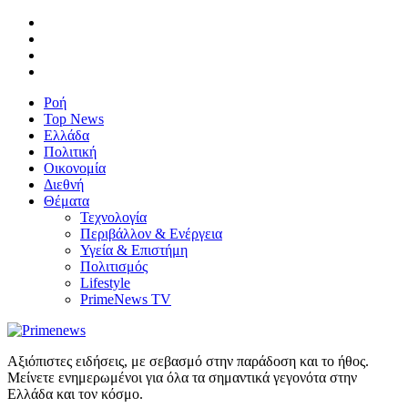
Ροή
Top News
Ελλάδα
Πολιτική
Οικονομία
Διεθνή
Θέματα
Τεχνολογία
Περιβάλλον & Ενέργεια
Υγεία & Επιστήμη
Πολιτισμός
Lifestyle
PrimeNews TV
Αξιόπιστες ειδήσεις, με σεβασμό στην παράδοση και το ήθος.
Μείνετε ενημερωμένοι για όλα τα σημαντικά γεγονότα στην
Ελλάδα και τον κόσμο.