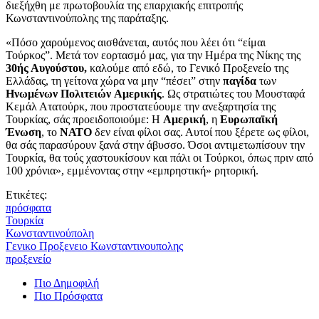
διεξήχθη με πρωτοβουλία της επαρχιακής επιτροπής
Κωνσταντινούπολης της παράταξης.
«Πόσο χαρούμενος αισθάνεται, αυτός που λέει ότι “είμαι
Τούρκος”. Μετά τον εορτασμό μας, για την Ημέρα της Νίκης της
30ής Αυγούστου,
καλούμε από εδώ, το Γενικό Προξενείο της
Ελλάδας, τη γείτονα χώρα να μην “πέσει” στην
παγίδα
των
Ηνωμένων Πολιτειών
Αμερικής
. Ως στρατιώτες του Μουσταφά
Κεμάλ Ατατούρκ, που προστατεύουμε την ανεξαρτησία της
Τουρκίας, σάς προειδοποιούμε: Η
Αμερική
, η
Ευρωπαϊκή
Ένωση
, το
ΝΑΤΟ
δεν είναι φίλοι σας. Αυτοί που ξέρετε ως φίλοι,
θα σάς παρασύρουν ξανά στην άβυσσο. Όσοι αντιμετωπίσουν την
Τουρκία, θα τούς χαστουκίσουν και πάλι οι Τούρκοι, όπως πριν από
100 χρόνια», εμμένοντας στην «εμπρηστική» ρητορική.
Ετικέτες:
πρόσφατα
Τουρκία
Κωνσταντινούπολη
Γενικο Προξενειο Κωνσταντινουπολης
προξενείο
Πιο Δημοφιλή
Πιο Πρόσφατα