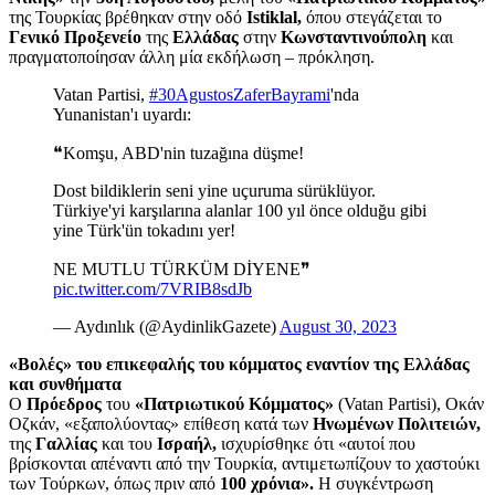
της Τουρκίας βρέθηκαν στην οδό
Istiklal,
όπου στεγάζεται το
Γενικό Προξενείο
της
Ελλάδας
στην
Κωνσταντινούπολη
και
πραγματοποίησαν άλλη μία εκδήλωση – πρόκληση.
Vatan Partisi,
#30AgustosZaferBayrami
'nda
Yunanistan'ı uyardı:
❝Komşu, ABD'nin tuzağına düşme!
Dost bildiklerin seni yine uçuruma sürüklüyor.
Türkiye'yi karşılarına alanlar 100 yıl önce olduğu gibi
yine Türk'ün tokadını yer!
NE MUTLU TÜRKÜM DİYENE❞
pic.twitter.com/7VRIB8sdJb
— Aydınlık (@AydinlikGazete)
August 30, 2023
«Βολές» του επικεφαλής του κόμματος εναντίον της Ελλάδας
και συνθήματα
Ο
Πρόεδρος
του
«Πατριωτικού Κόμματος»
(Vatan Partisi), Οκάν
Οζκάν, «εξαπολύοντας» επίθεση κατά των
Ηνωμένων Πολιτειών,
της
Γαλλίας
και του
Ισραήλ,
ισχυρίσθηκε ότι «αυτοί που
βρίσκονται απέναντι από την Τουρκία, αντιμετωπίζουν το χαστούκι
των Τούρκων, όπως πριν από
100 χρόνια».
Η συγκέντρωση