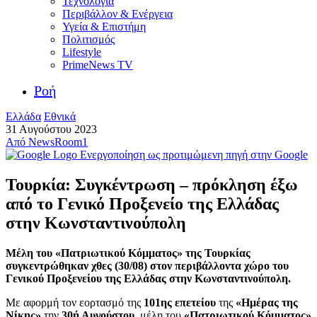
Τεχνολογία
Περιβάλλον & Ενέργεια
Υγεία & Επιστήμη
Πολιτισμός
Lifestyle
PrimeNews TV
Ροή
Ελλάδα
Εθνικά
31 Αυγούστου 2023
Από
NewsRoom1
Ενεργοποίηση ως προτιμώμενη πηγή στην Google
Τουρκία: Συγκέντρωση – πρόκληση έξω
από το Γενικό Προξενείο της Ελλάδας
στην Κωνσταντινούπολη
Μέλη του «Πατριωτικού Κόμματος» της Τουρκίας
συγκεντρώθηκαν χθες (30/08) στον περιβάλλοντα χώρο του
Γενικού Προξενείου της Ελλάδας στην Κωνσταντινούπολη.
Με αφορμή τον εορτασμό της
101ης επετείου
της
«Ημέρας της
Νίκης»
την
30ή Αυγούστου,
μέλη του
«Πατριωτικού Κόμματος»