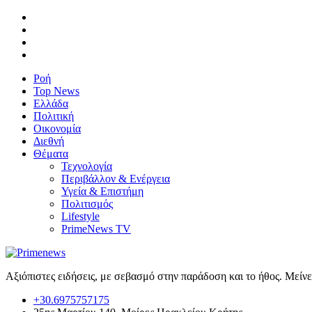
Ροή
Top News
Ελλάδα
Πολιτική
Οικονομία
Διεθνή
Θέματα
Τεχνολογία
Περιβάλλον & Ενέργεια
Υγεία & Επιστήμη
Πολιτισμός
Lifestyle
PrimeNews TV
Αξιόπιστες ειδήσεις, με σεβασμό στην παράδοση και το ήθος. Μείν
+30.6975757175