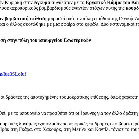
την Κυριακή στην
Άγκυρα
συνδεόταν με το
Εργατικό Κόμμα του Κο
λυσε αεροπορικούς βομβαρδισμούς εναντίον στόχων αυτής της
κουρδ
αν βομβιστική επίθεση
μπροστά από την πύλη εισόδου της Γενικής 
και ο άλλος σκοτώθηκε με μια σφαίρα στο κεφάλι. Δύο αστυνομικοί τρ
θεση στην πύλη του υπουργείου Εσωτερικών
om/Iue3SLoIuf
οι δράστες της αποτυχημένης τρομοκρατικής επίθεσης, όπως χαρακτη
ί, με το υπουργείο να προσθέτει ότι οι έρευνες για τον άλλο δράστη 
τουρκικές δυνάμεις εξαπέλυσαν αεροπορικές επιδρομές στο βόρειο Ι
 Ιράκ στη Γκάρα, στο Χακούρκ, στη Μετίνα και Καντίλ, τόνισε το του