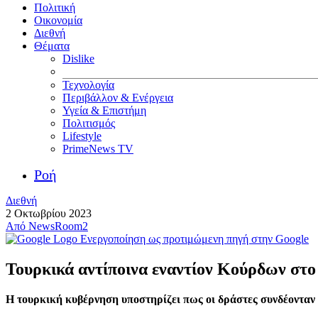
Πολιτική
Οικονομία
Διεθνή
Θέματα
Dislike
Τεχνολογία
Περιβάλλον & Ενέργεια
Υγεία & Επιστήμη
Πολιτισμός
Lifestyle
PrimeNews TV
Ροή
Διεθνή
2 Οκτωβρίου 2023
Από
NewsRoom2
Ενεργοποίηση ως προτιμώμενη πηγή στην Google
Τουρκικά αντίποινα εναντίον Κούρδων στο
Η τουρκική κυβέρνηση υποστηρίζει πως οι δράστες συνδέονταν