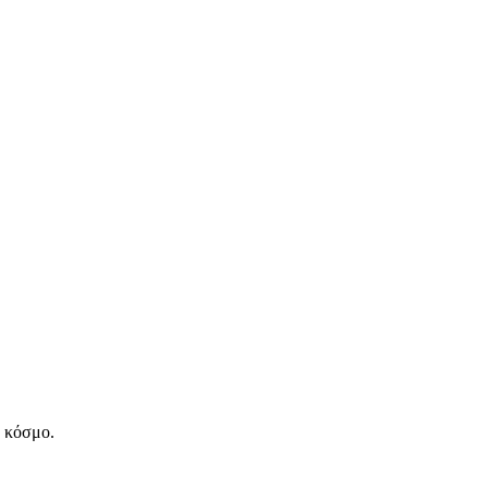
ν κόσμο.