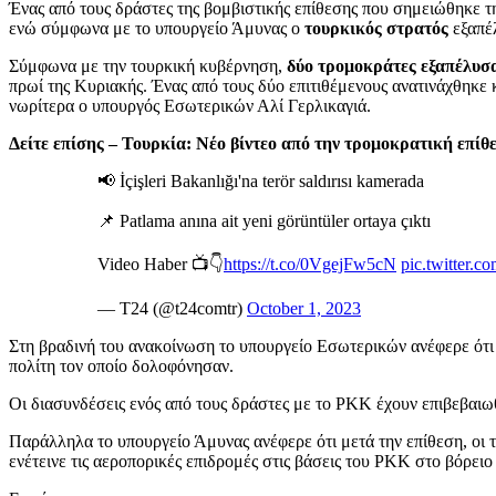
Ένας από τους δράστες της βομβιστικής επίθεσης που σημειώθηκε 
ενώ σύμφωνα με το υπουργείο Άμυνας ο
τουρκικός στρατός
εξαπέ
Σύμφωνα με την τουρκική κυβέρνηση,
δύο τρομοκράτες εξαπέλυσ
πρωί της Κυριακής. Ένας από τους δύο επιτιθέμενους ανατινάχθηκε 
νωρίτερα ο υπουργός Εσωτερικών Αλί Γερλικαγιά.
Δείτε επίσης – Τουρκία: Νέο βίντεο από την τρομοκρατική επί
📢 İçişleri Bakanlığı'na terör saldırısı kamerada
📌 Patlama anına ait yeni görüntüler ortaya çıktı
Video Haber 📺👇
https://t.co/0VgejFw5cN
pic.twitter.c
— T24 (@t24comtr)
October 1, 2023
Στη βραδινή του ανακοίνωση το υπουργείο Εσωτερικών ανέφερε ότι 
πολίτη τον οποίο δολοφόνησαν.
Οι διασυνδέσεις ενός από τους δράστες με το PKK έχουν επιβεβαιωθε
Παράλληλα το υπουργείο Άμυνας ανέφερε ότι μετά την επίθεση, οι 
ενέτεινε τις αεροπορικές επιδρομές στις βάσεις του PKK στο βόρειο