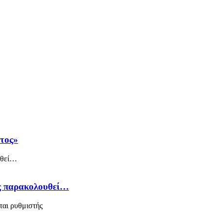
άτος»
ός παρακολουθεί…