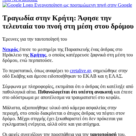
Ενεργοποίηση ως προτιμώμενη πηγή στην Google
Τραγωδία στην Κρήτη: Άφησε την
τελευταία του πνοή στη μέση στου δρόμου
Έρευνες για την ταυτοποίησή του
Νεκρός
έπεσε το μεσημέρι της Παρασκευής ένας άνδρας στο
Ηράκλειο της
Κρήτης
, ο οποίος κατέρρευσε ξαφνικά στη μέση του
δρόμου, ενώ περπατούσε.
Το περιστατικό, όπως αναφέρει το
cretalive.gr,
σημειώθηκε στην
οδό Εκάβης και άμεσα ειδοποιήθηκαν το ΕΚΑΒ και η ΕΛΑΣ.
Σύμφωνα με πληροφορίες, εκτιμάται ότι ο άνδρας ότι κατέληξε από
παθολογικά αίτια.
Πιθανολογείται ότι υπέστη ανακοπή
και έπεσε
στο οδόστρωμα με αποτέλεσμα να τραυματιστεί στο κεφάλι.
Μάλιστα, αξιοποιήθηκε υλικό από κάμερα ασφαλείας στην
περιοχή, στο οποίο διακρίνεται ο άτυχος άνδρας να πέφτει στον
δρόμο. Μέχρι στιγμής έχει ξεκαθαριστεί ότι δεν πρόκειται για
εγκληματική ενέργεια, αλλά ούτε και για ατύχημα.
Οι αρχές συνεχίζουν την προσπάθεια για την
ταυτοποίησή
του.