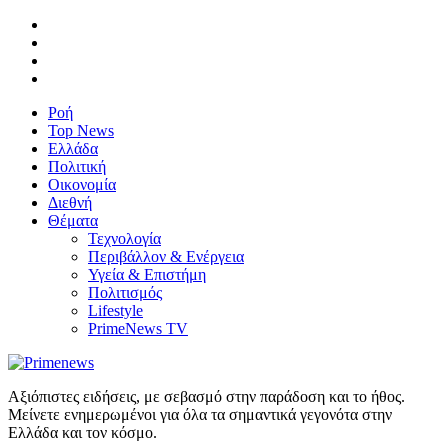
Ροή
Top News
Ελλάδα
Πολιτική
Οικονομία
Διεθνή
Θέματα
Τεχνολογία
Περιβάλλον & Ενέργεια
Υγεία & Επιστήμη
Πολιτισμός
Lifestyle
PrimeNews TV
Αξιόπιστες ειδήσεις, με σεβασμό στην παράδοση και το ήθος.
Μείνετε ενημερωμένοι για όλα τα σημαντικά γεγονότα στην
Ελλάδα και τον κόσμο.