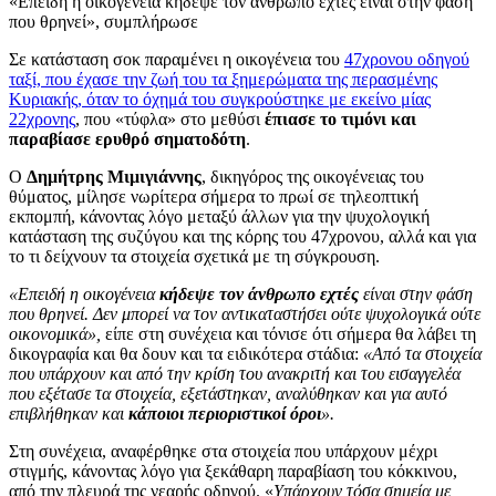
«Επειδή η οικογένεια κήδεψε τον άνθρωπο εχτές είναι στην φάση
που θρηνεί», συμπλήρωσε
Σε κατάσταση σοκ παραμένει η οικογένεια του
47χρονου οδηγού
ταξί, που έχασε την ζωή του τα ξημερώματα της περασμένης
Κυριακής, όταν το όχημά του συγκρούστηκε με εκείνο μίας
22χρονης
, που «τύφλα» στο μεθύσι
έπιασε το τιμόνι και
παραβίασε ερυθρό σηματοδότη
.
Ο
Δημήτρης Μιμιγιάννης
, δικηγόρος της οικογένειας του
θύματος, μίλησε νωρίτερα σήμερα το πρωί σε τηλεοπτική
εκπομπή, κάνοντας λόγο μεταξύ άλλων για την ψυχολογική
κατάσταση της συζύγου και της κόρης του 47χρονου, αλλά και για
το τι δείχνουν τα στοιχεία σχετικά με τη σύγκρουση.
«Επειδή η οικογένεια
κήδεψε τον άνθρωπο εχτές
είναι στην φάση
που θρηνεί. Δεν μπορεί να τον αντικαταστήσει ούτε ψυχολογικά ούτε
οικονομικά»,
είπε στη συνέχεια και τόνισε ότι σήμερα θα λάβει τη
δικογραφία και θα δουν και τα ειδικότερα στάδια:
«Από τα στοιχεία
που υπάρχουν και από την κρίση του ανακριτή και του εισαγγελέα
που εξέτασε τα στοιχεία, εξετάστηκαν, αναλύθηκαν και για αυτό
επιβλήθηκαν και
κάποιοι περιοριστικοί όροι
».
Στη συνέχεια, αναφέρθηκε στα στοιχεία που υπάρχουν μέχρι
στιγμής, κάνοντας λόγο για ξεκάθαρη παραβίαση του κόκκινου,
από την πλευρά της νεαρής οδηγού. «
Υπάρχουν τόσα σημεία με