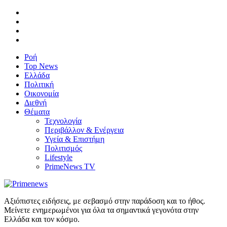
Ροή
Top News
Ελλάδα
Πολιτική
Οικονομία
Διεθνή
Θέματα
Τεχνολογία
Περιβάλλον & Ενέργεια
Υγεία & Επιστήμη
Πολιτισμός
Lifestyle
PrimeNews TV
Αξιόπιστες ειδήσεις, με σεβασμό στην παράδοση και το ήθος.
Μείνετε ενημερωμένοι για όλα τα σημαντικά γεγονότα στην
Ελλάδα και τον κόσμο.