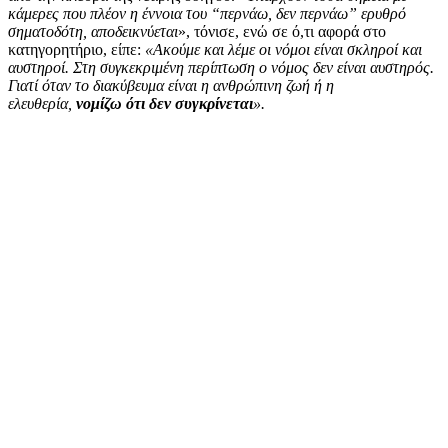
κάμερες που πλέον η έννοια του “περνάω, δεν περνάω” ερυθρό
σηματοδότη, αποδεικνύεται
», τόνισε, ενώ σε ό,τι αφορά στο
κατηγορητήριο, είπε:
«Ακούμε και λέμε οι νόμοι είναι σκληροί και
αυστηροί. Στη συγκεκριμένη περίπτωση ο νόμος δεν είναι αυστηρός.
Γιατί όταν το διακύβευμα είναι η ανθρώπινη ζωή ή η
ελευθερία,
νομίζω ότι δεν συγκρίνεται
».