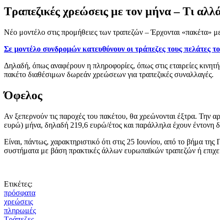
Τραπεζικές χρεώσεις με τον μήνα – Τι αλλ
Νέο μοντέλο στις προμήθειες των τραπεζών – Έρχονται «πακέτα» με
Σε μοντέλο συνδρομών κατευθύνουν οι τράπεζες τους πελάτες τ
Δηλαδή, όπως αναφέρουν η πληροφορίες, όπως στις εταιρείες κινητή
πακέτο διαθέσιμων δωρεάν χρεώσεων για τραπεζικές συναλλαγές.
Όφελος
Αν ξεπερνούν τις παροχές του πακέτου, θα χρεώνονται έξτρα. Την 
ευρώ) μήνα, δηλαδή 219,6 ευρώ/έτος και παράλληλα έχουν έντονη δρ
Είναι, πάντως, χαρακτηριστικό ότι στις 25 Ιουνίου, από το βήμα τη
συστήματα με βάση πρακτικές άλλων ευρωπαϊκών τραπεζών ή επιχειρ
Ετικέτες:
πρόσφατα
χρεώσεις
πληρωμές
Τράπεζες