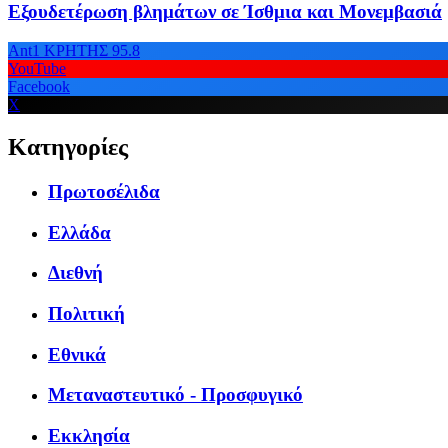
Εξουδετέρωση βλημάτων σε Ίσθμια και Μονεμβασιά
Ant1 ΚΡΗΤΗΣ 95.8
YouTube
Facebook
X
Κατηγορίες
Πρωτοσέλιδα
Ελλάδα
Διεθνή
Πολιτική
Εθνικά
Μεταναστευτικό - Προσφυγικό
Εκκλησία