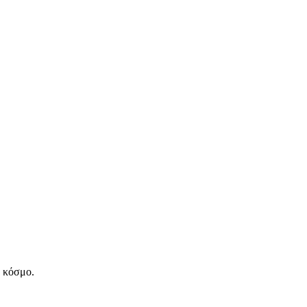
ν κόσμο.