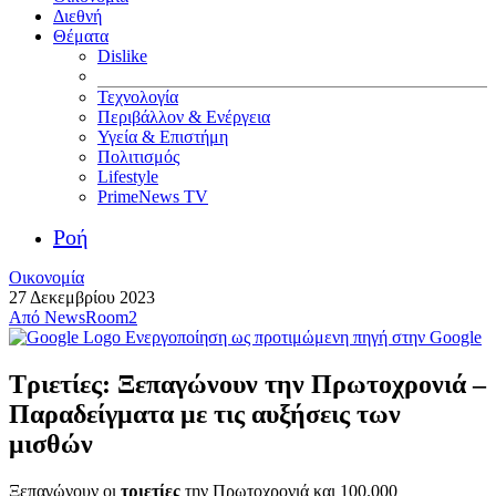
Διεθνή
Θέματα
Dislike
Τεχνολογία
Περιβάλλον & Ενέργεια
Υγεία & Επιστήμη
Πολιτισμός
Lifestyle
PrimeNews TV
Ροή
Οικονομία
27 Δεκεμβρίου 2023
Από
NewsRoom2
Ενεργοποίηση ως προτιμώμενη πηγή στην Google
Τριετίες: Ξεπαγώνουν την Πρωτοχρονιά –
Παραδείγματα με τις αυξήσεις των
μισθών
Ξεπαγώνουν οι
τριετίες
την Πρωτοχρονιά και 100.000