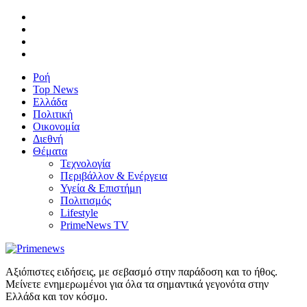
Ροή
Top News
Ελλάδα
Πολιτική
Οικονομία
Διεθνή
Θέματα
Τεχνολογία
Περιβάλλον & Ενέργεια
Υγεία & Επιστήμη
Πολιτισμός
Lifestyle
PrimeNews TV
Αξιόπιστες ειδήσεις, με σεβασμό στην παράδοση και το ήθος.
Μείνετε ενημερωμένοι για όλα τα σημαντικά γεγονότα στην
Ελλάδα και τον κόσμο.