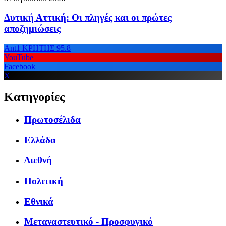
Δυτική Αττική: Οι πληγές και οι πρώτες
αποζημιώσεις
Ant1 ΚΡΗΤΗΣ 95.8
YouTube
Facebook
X
Κατηγορίες
Πρωτοσέλιδα
Ελλάδα
Διεθνή
Πολιτική
Εθνικά
Μεταναστευτικό - Προσφυγικό