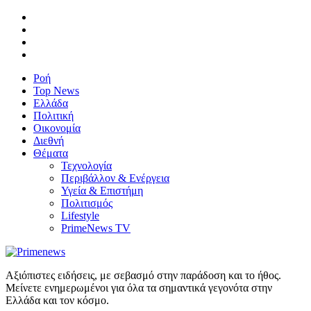
Ροή
Top News
Ελλάδα
Πολιτική
Οικονομία
Διεθνή
Θέματα
Τεχνολογία
Περιβάλλον & Ενέργεια
Υγεία & Επιστήμη
Πολιτισμός
Lifestyle
PrimeNews TV
Αξιόπιστες ειδήσεις, με σεβασμό στην παράδοση και το ήθος.
Μείνετε ενημερωμένοι για όλα τα σημαντικά γεγονότα στην
Ελλάδα και τον κόσμο.