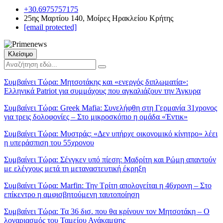
+30.6975757175
25ης Μαρτίου 140, Μοίρες Ηρακλείου Κρήτης
[email protected]
Κλείσιμο
Συμβαίνει Τώρα:
Μητσοτάκης και «ενεργός διπλωματία»:
Ελληνικά Patriot για συμμάχους που αγκαλιάζουν την Άγκυρα
Συμβαίνει Τώρα:
Greek Mafia: Συνελήφθη στη Γερμανία 31χρονος
για τρεις δολοφονίες – Στο μικροσκόπιο η ομάδα «Έντικ»
Συμβαίνει Τώρα:
Μυστράς: «Δεν υπήρχε οικονομικό κίνητρο» λέει
η υπεράσπιση του 55χρονου
Συμβαίνει Τώρα:
Σένγκεν υπό πίεση: Μαδρίτη και Ρώμη απαντούν
με ελέγχους μετά τη μεταναστευτική έκρηξη
Συμβαίνει Τώρα:
Marfin: Την Τρίτη απολογείται η 46χρονη – Στο
επίκεντρο η αμφισβητούμενη ταυτοποίηση
Συμβαίνει Τώρα:
Τα 36 δισ. που θα κρίνουν τον Μητσοτάκη – Ο
λογαριασμός του Ταμείου Ανάκαμψης