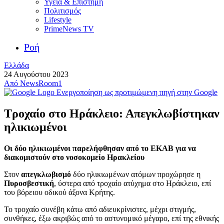
Υγεία & Επιστήμη
Πολιτισμός
Lifestyle
PrimeNews TV
Ροή
Ελλάδα
24 Αυγούστου 2023
Από
NewsRoom1
Ενεργοποίηση ως προτιμώμενη πηγή στην Google
Τροχαίο στο Ηράκλειο: Απεγκλωβίστηκαν
ηλικιωμένοι
Οι δύο ηλικιωμένοι παρελήφθησαν από το ΕΚΑΒ για να
διακομιστούν στο νοσοκομείο Ηρακλείου
Στον
απεγκλωβισμό
δύο ηλικιωμένων ατόμων προχώρησε η
Πυροσβεστική
, ύστερα από τροχαίο ατύχημα στο Ηράκλειο, επί
του βόρειου οδικού άξονα Κρήτης.
Το τροχαίο συνέβη κάτω από αδιευκρίνιστες, μέχρι στιγμής,
συνθήκες, έξω ακριβώς από το αστυνομικό μέγαρο, επί της εθνικής