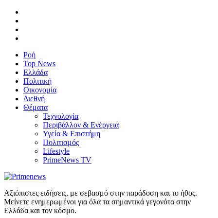
Ροή
Top News
Ελλάδα
Πολιτική
Οικονομία
Διεθνή
Θέματα
Τεχνολογία
Περιβάλλον & Ενέργεια
Υγεία & Επιστήμη
Πολιτισμός
Lifestyle
PrimeNews TV
Αξιόπιστες ειδήσεις, με σεβασμό στην παράδοση και το ήθος.
Μείνετε ενημερωμένοι για όλα τα σημαντικά γεγονότα στην
Ελλάδα και τον κόσμο.