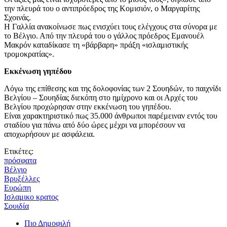
την πλευρά του ο αντιπρόεδρος της Κομισιόν, ο Μαργαρίτης
Σχοινάς.
H Γαλλία ανακοίνωσε πως ενισχύει τους ελέγχους στα σύνορα με
το Βέλγιο. Από την πλευρά του ο γάλλος πρόεδρος Εμανουέλ
Μακρόν καταδίκασε τη «βάρβαρη» πράξη «ισλαμιστικής
τρομοκρατίας».
Εκκένωση γηπέδου
Λόγω της επίθεσης και της δολοφονίας των 2 Σουηδών, το παιχνίδι
Βελγίου – Σουηδίας διεκόπη στο ημίχρονο και οι Αρχές του
Βελγίου προχώρησαν στην εκκένωση του γηπέδου.
Είναι χαρακτηριστικό πως 35.000 άνθρωποι παρέμειναν εντός του
σταδίου για πάνω από δύο ώρες μέχρι να μπορέσουν να
αποχωρήσουν με ασφάλεια.
Ετικέτες:
πρόσφατα
Βέλγιο
Βρυξέλλες
Ευρώπη
Ισλαμικο κρατος
Σουιδία
Πιο Δημοφιλή