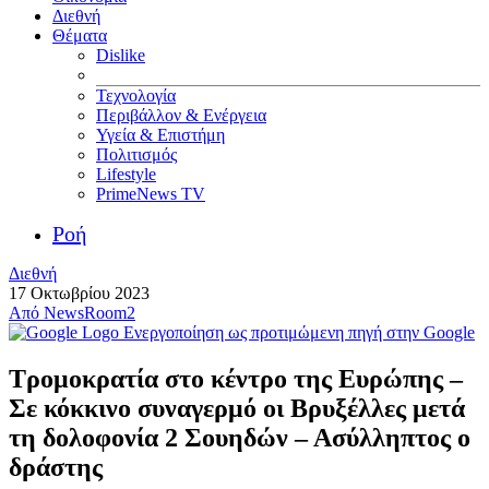
Διεθνή
Θέματα
Dislike
Τεχνολογία
Περιβάλλον & Ενέργεια
Υγεία & Επιστήμη
Πολιτισμός
Lifestyle
PrimeNews TV
Ροή
Διεθνή
17 Οκτωβρίου 2023
Από
NewsRoom2
Ενεργοποίηση ως προτιμώμενη πηγή στην Google
Τρομοκρατία στο κέντρο της Ευρώπης –
Σε κόκκινο συναγερμό οι Βρυξέλλες μετά
τη δολοφονία 2 Σουηδών – Ασύλληπτος ο
δράστης