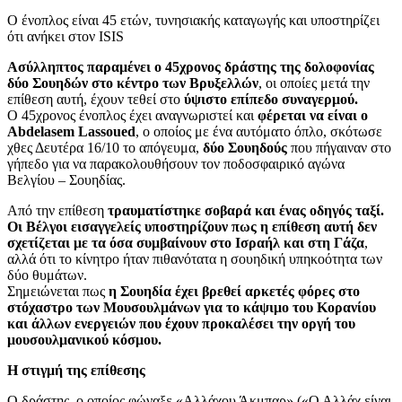
Ο ένοπλος είναι 45 ετών, τυνησιακής καταγωγής και υποστηρίζει
ότι ανήκει στον ISIS
Ασύλληπτος παραμένει ο 45χρονος δράστης της δολοφονίας
δύο Σουηδών στο κέντρο των Βρυξελλών
, οι οποίες μετά την
επίθεση αυτή, έχουν τεθεί στο
ύψιστο επίπεδο συναγερμού.
Ο 45χρονος ένοπλος έχει αναγνωριστεί και
φέρεται να είναι ο
Abdelasem Lassoued
, ο οποίος με ένα αυτόματο όπλο, σκότωσε
χθες Δευτέρα 16/10 το απόγευμα,
δύο Σουηδούς
που πήγαιναν στο
γήπεδο για να παρακολουθήσουν τον ποδοσφαιρικό αγώνα
Βελγίου – Σουηδίας.
Από την επίθεση
τραυματίστηκε σοβαρά και ένας οδηγός ταξί.
Οι Βέλγοι εισαγγελείς υποστηρίζουν πως η επίθεση αυτή δεν
σχετίζεται με τα όσα συμβαίνουν στο Ισραήλ και στη Γάζα
,
αλλά ότι το κίνητρο ήταν πιθανότατα η σουηδική υπηκοότητα των
δύο θυμάτων.
Σημειώνεται πως
η Σουηδία έχει βρεθεί αρκετές φόρες στο
στόχαστρο των Μουσουλμάνων για το κάψιμο του Κορανίου
και άλλων ενεργειών που έχουν προκαλέσει την οργή του
μουσουλμανικού κόσμου.
Η στιγμή της επίθεσης
Ο δράστης, ο οποίος φώναξε «Αλλάχου Άκμπαρ» («Ο Αλλάχ είναι