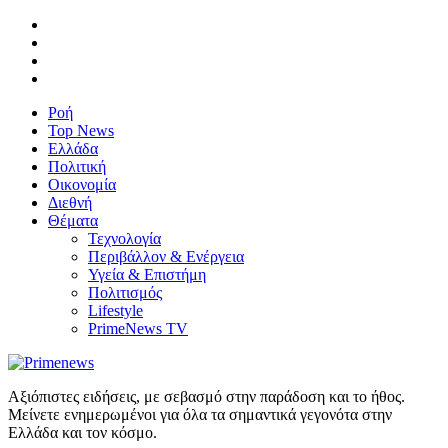
Ροή
Top News
Ελλάδα
Πολιτική
Οικονομία
Διεθνή
Θέματα
Τεχνολογία
Περιβάλλον & Ενέργεια
Υγεία & Επιστήμη
Πολιτισμός
Lifestyle
PrimeNews TV
Αξιόπιστες ειδήσεις, με σεβασμό στην παράδοση και το ήθος.
Μείνετε ενημερωμένοι για όλα τα σημαντικά γεγονότα στην
Ελλάδα και τον κόσμο.