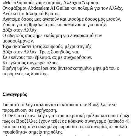
«Με ισλαμικούς χαιρετισμούς, Αλλάχου Άκμπαρ.
Ονομάζομαι Abdesalem Al Guilan και πολεμώ για τον Αλλάχ.
Ανήκω στο Ισλαμικό Κράτος.
Αγαπάμε όσους μας αγαπούν και μισούμε όσους μας μισούν.
Ζούμε για τη θρησκεία μας και πεθαίνουμε για αυτήν.
Δόξα στον Αλλάχ.
Ο αδερφός σας πήρε εκδίκηση για λογαριασμό των
μουσουλμάνων.
Έχω σκοτώσει τρεις Σουηδούς, μέχρι στιγμής.
Δόξα στον Αλλάχ. Τρεις Σουηδούς, ναι.
Σε εκείνους που έβλαψα, ας με συγχωρήσουν.
Κι εγώ τους συγχωρώ όλους.
Ειρήνη υμίν», αναφέρει στο βιντεοσκοπημένο μήνυμά του ο
φερόμενος ως δράστης.
Συναγερμός
Για αυτό το λόγο καλούνται οι κάτοικοι των Βρυξελλών να
παραμείνουν σε εγρήγορση.
Ο De Croo έκανε λόγο για «τρομοκρατική τρέλα» και υποστήριξε
πως οι Βρυξέλλες έχουν τεθεί σε κόκκινο συναγερμό (επίπεδο 4),
κάτι που σημαίνει αυξημένη παρουσία της αστυνομίας σε πολλά
«ευαίσθητα» σημεία της πόλης.