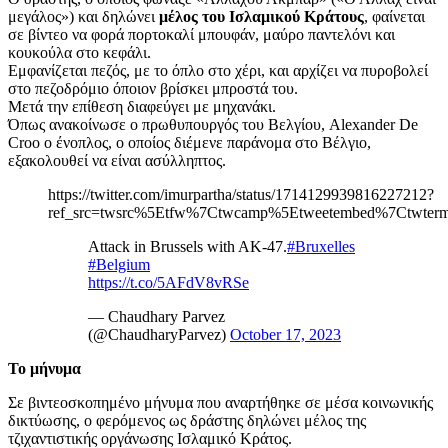
μεγάλος») και δηλώνει
μέλος του Ισλαμικού Κράτους
, φαίνεται
σε βίντεο να φορά πορτοκαλί μπουφάν, μαύρο παντελόνι και
κουκούλα στο κεφάλι.
Εμφανίζεται πεζός, με το όπλο στο χέρι, και αρχίζει να πυροβολεί
στο πεζοδρόμιο όποιον βρίσκει μπροστά του.
Μετά την επίθεση διαφεύγει με μηχανάκι.
Όπως ανακοίνωσε ο πρωθυπουργός του Βελγίου, Alexander De
Croo ο ένοπλος, ο οποίος διέμενε παράνομα στο Βέλγιο,
εξακολουθεί να είναι ασύλληπτος.
https://twitter.com/imurpartha/status/1714129939816227212?
ref_src=twsrc%5Etfw%7Ctwcamp%5Etweetembed%7Ctwte
Attack in Brussels with AK-47.
#Bruxelles
#Belgium
https://t.co/5AFdV8vRSe
— Chaudhary Parvez
(@ChaudharyParvez)
October 17, 2023
Το μήνυμα
Σε βιντεοσκοπημένο μήνυμα που αναρτήθηκε σε μέσα κοινωνικής
δικτύωσης, ο φερόμενος ως δράστης δηλώνει μέλος της
τζιχαντιστικής οργάνωσης Ισλαμικό Κράτος.