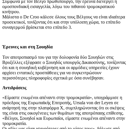
Σύμφωνα με τον Βέλγο πρωθυπουργό, την έρευνα διενεργεί η
ομοσπονδιακή εισαγγελία, λόγω του πιθανού τρομοκρατικού
κινήτρου.
Μάλιστα ο De Croo κάλεσε όλους τους Βέλγους να είναι ιδιαίτερα
προσεκτικοί, τονίζοντας ότι και στην υπόλοιπη χώρα, το επίπεδο
συναγερμού βρίσκεται στο επίπεδο 3.
Έρευνες και στη Σουηδία
Τον αποτροπιασμό του για την δολοφονία δύο Σουηδών στις
Βρυξέλλες εξέφρασε ο Σουηδός υπουργός Δικαιοσύνης, τονίζοντας
ότι και η σουηδική κυβέρνηση και οι αρμόδιες υπηρεσίες έχουν
αρχίσει εντατικές προσπάθειες για να συγκεντρώσουν
περισσότερες πληροφορίες σχετικά με όσα συνέβησαν.
Αντιδράσεις
«Είμαστε ενωμένοι απέναντι στην τρομοκρατία», υπογράμμισε η
πρόεδρος της Ευρωπαϊκής Επιτροπής, Ursula von der Leyen σε
ανάρτησή της στην πλατφόρμα Χ, συμπληρώνοντας ότι οι σκέψεις
της είναι στις οικογένειες των θυμάτων της αποτρόπαιης επίθεσης.
«Βέλγοι, Σουηδοί και Ευρωπαίοι, είμαστε ενωμένοι απέναντι στην
τρομοκρατία.
Οι αξίες μας είναι ισχυρότερες από το μίσος τους», δήλωσε από