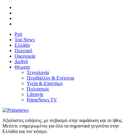
Ροή
Top News
Ελλάδα
Πολιτική
Οικονομία
Διεθνή
Θέματα
Τεχνολογία
Περιβάλλον & Ενέργεια
Υγεία & Επιστήμη
Πολιτισμός
Lifestyle
PrimeNews TV
Αξιόπιστες ειδήσεις, με σεβασμό στην παράδοση και το ήθος.
Μείνετε ενημερωμένοι για όλα τα σημαντικά γεγονότα στην
Ελλάδα και τον κόσμο.