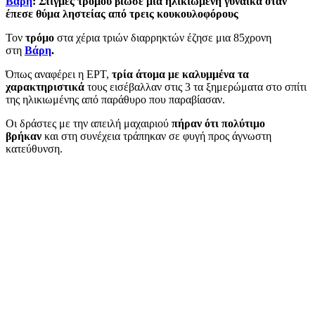
Βάρη
: Στιγμές τρόμου βίωσε μία ηλικιωμένη γυναίκα όταν
έπεσε θύμα ληστείας από τρεις κουκουλοφόρους
Τον
τρόμο
στα χέρια τριών διαρρηκτών έζησε μια 85χρονη
στη
Βάρη
.
Όπως αναφέρει η ΕΡΤ,
τρία άτομα με καλυμμένα τα
χαρακτηριστικά
τους εισέβαλλαν στις 3 τα ξημερώματα στο σπίτι
της ηλικιωμένης από παράθυρο που παραβίασαν.
Οι δράστες με την απειλή μαχαιριού
πήραν ότι πολύτιμο
βρήκαν
και στη συνέχεια τράπηκαν σε φυγή προς άγνωστη
κατεύθυνση.