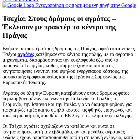
Ενεργοποίηση ως προτιμώμενη πηγή στην Google
Τσεχία: Στους δρόμους οι αγρότες –
Έκλεισαν με τρακτέρ το κέντρο της
Πράγας
Βγήκαν τα τρακτέρ στους δρόμους της Πράγας, αφού εκατοντάδες
Τσέχοι
αγρότες
κατέβηκαν στο κέντρο της πόλης, με τα αγροτικά
μηχανήματα, διαταράσσοντας την κυκλοφορία έξω από το
υπουργείο Γεωργίας, καθώς συμμετείχαν και αυτοί στις
κινητοποιήσεις εναντίον του υψηλού ενεργειακού κόστους, της
ασφυκτικής γραφειοκρατίας και της Πράσινης Συμφωνίας της
Ευρωπαϊκής Ένωσης.
Αγρότες σε όλη την Ευρώπη κατεβαίνουν στους δρόμους φέτος,
περιλαμβανομένων εκείνων στην Πολωνία, τη Γαλλία, τη
Γερμανία, την Ισπανία και την Ιταλία, για να διαμαρτυρηθούν για
τις χαμηλές τιμές και το υψηλό κόστος, τις φθηνές εισαγωγές και
τους περιορισμούς που θέτει η ΕΕ λόγω της κλιματικής αλλαγής.
Οι Τσέχοι αγρότες σχεδιάζουν να κατέβουν και αυτοί σε
κινητοποιήσεις αυτή την εβδομάδα, αν και μεγάλες αγροτικές
ενώσεις έχουν αποστασιοποιηθεί από τη σημερινή ενέργεια, κατά