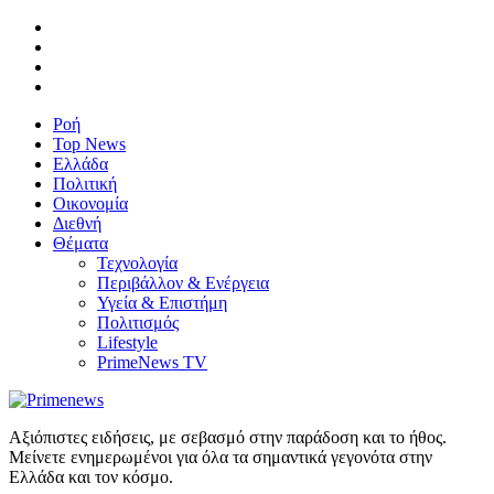
Ροή
Top News
Ελλάδα
Πολιτική
Οικονομία
Διεθνή
Θέματα
Τεχνολογία
Περιβάλλον & Ενέργεια
Υγεία & Επιστήμη
Πολιτισμός
Lifestyle
PrimeNews TV
Αξιόπιστες ειδήσεις, με σεβασμό στην παράδοση και το ήθος.
Μείνετε ενημερωμένοι για όλα τα σημαντικά γεγονότα στην
Ελλάδα και τον κόσμο.