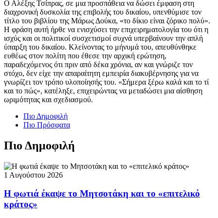
Ο Αλέξης Τσίπρας, σε μια προσπάθεια να δώσει έμφαση στη
διαχρονική δυσκολία της επιβολής του δικαίου, υπενθύμισε τον
τίτλο του βιβλίου της Μάρως Δούκα, «το δίκιο είναι ζόρικο πολύ».
Η φράση αυτή ήρθε να ενισχύσει την επιχειρηματολογία του ότι η
ισχύς και οι πολιτικοί συσχετισμοί συχνά υπερβαίνουν την απλή
ύπαρξη του δικαίου. Κλείνοντας το μήνυμά του, απευθύνθηκε
ευθέως στον πολίτη που έθεσε την αρχική ερώτηση,
παραδεχόμενος ότι πριν από δέκα χρόνια, αν και γνώριζε τον
στόχο, δεν είχε την απαραίτητη εμπειρία διακυβέρνησης για να
γνωρίζει τον τρόπο υλοποίησής του. «Σήμερα ξέρω καλά και το τί
και το πώς», κατέληξε, επιχειρώντας να μεταδώσει μια αίσθηση
ωριμότητας και σχεδιασμού.
Πιο Δημοφιλή
Πιο Πρόσφατα
Πιο Δημοφιλή
1 Αυγούστου 2026
Η φωτιά έκαψε το Μητσοτάκη και το «επιτελικό
κράτος»