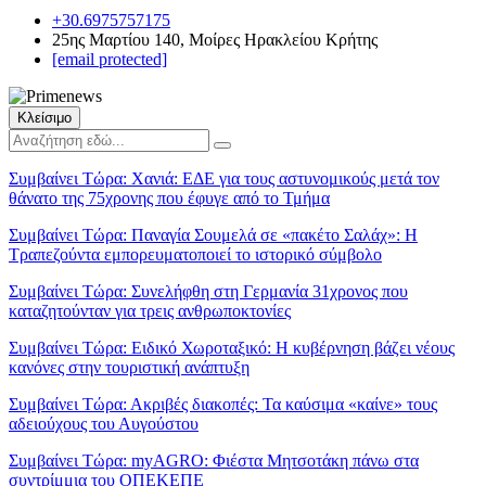
+30.6975757175
25ης Μαρτίου 140, Μοίρες Ηρακλείου Κρήτης
[email protected]
Κλείσιμο
Συμβαίνει Τώρα:
Χανιά: ΕΔΕ για τους αστυνομικούς μετά τον
θάνατο της 75χρονης που έφυγε από το Τμήμα
Συμβαίνει Τώρα:
Παναγία Σουμελά σε «πακέτο Σαλάχ»: Η
Τραπεζούντα εμπορευματοποιεί το ιστορικό σύμβολο
Συμβαίνει Τώρα:
Συνελήφθη στη Γερμανία 31χρονος που
καταζητούνταν για τρεις ανθρωποκτονίες
Συμβαίνει Τώρα:
Ειδικό Χωροταξικό: Η κυβέρνηση βάζει νέους
κανόνες στην τουριστική ανάπτυξη
Συμβαίνει Τώρα:
Ακριβές διακοπές: Τα καύσιμα «καίνε» τους
αδειούχους του Αυγούστου
Συμβαίνει Τώρα:
myAGRO: Φιέστα Μητσοτάκη πάνω στα
συντρίμμια του ΟΠΕΚΕΠΕ