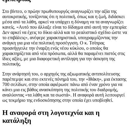
Στο βίντεο, ο πρώην πρωθυπουργός αναγνωρίζει την αξία της
αυτοκριτικής, τονίζοντας ότι η πολιτική, όπως και η ζωή, διδάσκει
μέσα από τα λάθη, αρκεί να υπάρχει η δύναμη να τα αναγνωρίζει
κανείς. «Αυτό που άλλαξε είναι το δίδαγμα από αυτή την εμπειρία:
Δεν αρκεί να έχεις το δίκιο αλλά και το ρεαλιστικό σχέδιο ώστε να
το επιβάλεις», ανέφερε χαρακτηριστικά, υπογραμμίζοντας την
ανάγκη για μια νέα πολιτική προσέγγιση. Ο κ. Τσίπρας
προανήγγειλε την έναρξη ενός νέου κύκλου, ο οποίος θα
χαρακτηρίζεται από νέα πρόσωπα, αλλά θα παραμένει πιστός στις
ίδιες αξίες, με μια διαφορετική αντίληψη για την άσκηση της
πολιτικής.
Στην ανάρτησή του, ο αρχηγός της αξιωματικής αντιπολίτευσης
παρέπεμψε και στο εκτενές πόνημά του, την «Ιθάκη», μια έκτασης
700 σελίδων, στην οποία αφιέρωσε πάνω από έναν χρόνο για να
κάνει μια εις βάθος ανασκόπηση της πολιτικής του διαδρομής,
αναλύοντας «τα λάθη και τα σωστά». Η αναφορά αυτή λειτουργεί
ως τεκμήριο της ενδοσκόπησης στην οποία έχει υποβληθεί.
Η αναφορά στη λογοτεχνία και η
κατάληξη