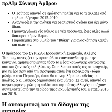
πρ
ΑΙ
μ Σύνοψη Άρθρου
Ο Τσίπρας απαντά σε ερώτηση πολίτη για το τι άλλαξε από
τη διακυβέρνηση 2015-2019.
Αναγνωρίζει την ανάγκη για ρεαλιστικό σχέδιο και όχι μόνο
δίκιο.
Προαναγγέλλει νέο κύκλο με νέα πρόσωπα, ίδιες αξίες αλλά
διαφορετική αντίληψη.
Παραπέμπει στο βιβλίο του "Ιθάκη" για ανασκόπηση λαθών
και σωστών.
Ο πρόεδρος του ΣΥΡΙΖΑ-Προοδευτική Συμμαχία, Αλέξης
Τσίπρας, συνεχίζει την προσπάθεια επανασύνδεσης με την
κοινωνία, χρησιμοποιώντας τόσο τα μέσα κοινωνικής δικτύωσης
όσο και ζωντανές εκδηλώσεις. Στο πλαίσιο αυτής της στρατηγικής,
μία ημέρα πριν από την προγραμματισμένη εκδήλωση «τώρα
μιλάμε» στο Περιστέρι, όπου θα συνομιλήσει απευθείας με
πολίτες, ο κ. Τσίπρας δημοσίευσε ένα βίντεο. Σε αυτό, απαντά σε
συγκεκριμένη ερώτηση πολίτη που αφορά τις αλλαγές που έχουν
συντελεστεί από την περίοδο της διακυβέρνησής του, μεταξύ 2015
και 2019.
Η αυτοκριτική και το δίδαγμα της
εμπειρίας