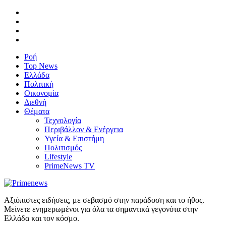
Ροή
Top News
Ελλάδα
Πολιτική
Οικονομία
Διεθνή
Θέματα
Τεχνολογία
Περιβάλλον & Ενέργεια
Υγεία & Επιστήμη
Πολιτισμός
Lifestyle
PrimeNews TV
Αξιόπιστες ειδήσεις, με σεβασμό στην παράδοση και το ήθος.
Μείνετε ενημερωμένοι για όλα τα σημαντικά γεγονότα στην
Ελλάδα και τον κόσμο.