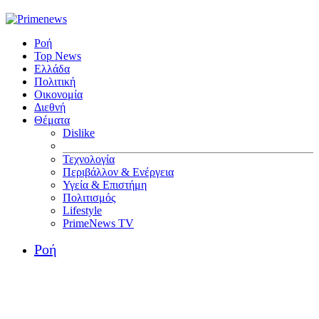
Ροή
Top News
Ελλάδα
Πολιτική
Οικονομία
Διεθνή
Θέματα
Dislike
Τεχνολογία
Περιβάλλον & Ενέργεια
Υγεία & Επιστήμη
Πολιτισμός
Lifestyle
PrimeNews TV
Ροή