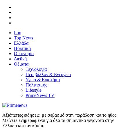
Ροή
Top News
Ελλάδα
Πολιτική
Οικονομία
Διεθνή
Θέματα
Τεχνολογία
Περιβάλλον & Ενέργεια
Υγεία & Επιστήμη
Πολιτισμός
Lifestyle
PrimeNews TV
Αξιόπιστες ειδήσεις, με σεβασμό στην παράδοση και το ήθος.
Μείνετε ενημερωμένοι για όλα τα σημαντικά γεγονότα στην
Ελλάδα και τον κόσμο.