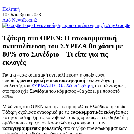
Πολιτική
10 Οκτωβρίου 2023
Από
NewsRoom2
Ενεργοποίηση ως προτιμώμενη πηγή στην Google
Τζάκρη στο OPEN: Η εσωκομματική
αντιπολίτευση του ΣΥΡΙΖΑ θα χάσει με
80% στο Συνέδριο – Τι είπε για τις
εκλογές
Για μια «εσωκομματική αντιπολίτευση» η οποία είναι
«ακραία,
μειοψηφική
και
αυτοαναφορική
» έκανε λόγο η
βουλευτής του
ΣΥΡΙΖΑ-ΠΣ
,
Θεοδώρα Τζάκρη
, εκτιμώντας πως
στο προσεχές
Συνέδριο
του κόμματος «θα χάσει με ποσοστό
80%».
Μιλώντας στο OPEN και την εκπομπή «Ώρα Ελλάδος», η κυρία
Τζάκρη σχολίασε αναφορικά με τις
εσωκομματικές εκλογές
πως
«στην υποστήριξη της κοινοβουλευτικής ομάδας, εμείς (δηλαδή η
ομάδα που στήριζε τον Κασσελάκη) ξεκινήσαμε με
6
καταγεγραμμένους βουλευτές
στο α’ γύρο των εσωκομματικών
εκλογών. Στον δεύτερο γύρο, μαζί με τους