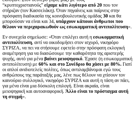
“κρυπτοχριστιανούς”
είχαμε κάτι λιγότερο από 20
που τον
στήριζαν (τον Κασσελάκη). Όταν πηγαίνεις και παίρνεις στην
πρόσφατη διαδικασία της κοινοβουλευτικής ομάδας
30
και θα
μπορούσαν να είναι και 34,
υπάρχουν κάποιοι άνθρωποι που
θέλουν να περιχαρακωθούν ως εσωκομματική
αντιπολίτευση
».
Εν συνεχεία σημείωσε: «Όταν επιλέγει αυτή η
εσωκομματική
αντιπολίτευση
, αντί να οικοδομήσει στον ισχυρό, νικηφόρο
ΣΥΡΙΖΑ, να πει να στήσουμε εφετείο στην πρόσφατη εκλογική
αναμέτρηση για να διασώσουμε την καθαρότητα της αριστερής
ψυχής, αυτό για μένα
βαίνει μειοψηφικό
. Έχασε (η εσωκομματική
αντιπολίτευση) με
60% και στο Συνέδριο θα χάσει με 80%.
Γιατί
οι απλοί ανιδιοτελείς πολίτες, όπως αντιλαμβάνομαι εγώ τους
ανθρώπους της παράταξής μας, λένε πως θέλουν να χτίσουν τον
καινούριο συλλογικό, νικηφόρο ΣΥΡΙΖΑ και αυτή η τάση αν πάει,
για μένα είναι μια δύσκολη επιλογή. Είναι ακραία, είναι
μειοψηφική και αυτοαναφορική.
Άλλο είναι το πρόσταγμα αυτή
τη στιγμή
».