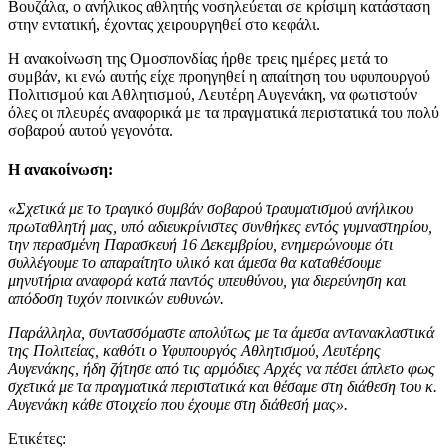
Βουζάλα, ο ανήλικος αθλητής νοσηλεύεται σε κρίσιμη κατάσταση
στην εντατική, έχοντας χειρουργηθεί στο κεφάλι.
Η ανακοίνωση της Ομοσπονδίας ήρθε τρεις ημέρες μετά το
συμβάν, κι ενώ αυτής είχε προηγηθεί η απαίτηση του υφυπουργού
Πολιτισμού και Αθλητισμού, Λευτέρη Αυγενάκη, να φωτιστούν
όλες οι πλευρές αναφορικά με τα πραγματικά περιστατικά του πολύ
σοβαρού αυτού γεγονότα.
Η ανακοίνωση:
«Σχετικά με το τραγικό συμβάν σοβαρού τραυματισμού ανήλικου
πρωταθλητή μας, υπό αδιευκρίνιστες συνθήκες εντός γυμναστηρίου,
την περασμένη Παρασκευή 16 Δεκεμβρίου, ενημερώνουμε ότι
συλλέγουμε το απαραίτητο υλικό και άμεσα θα καταθέσουμε
μηνυτήρια αναφορά κατά παντός υπευθύνου, για διερεύνηση και
απόδοση τυχόν ποινικών ευθυνών.
Παράλληλα, συντασσόμαστε απολύτως με τα άμεσα αντανακλαστικά
της Πολιτείας, καθότι ο Υφυπουργός Αθλητισμού, Λευτέρης
Αυγενάκης, ήδη ζήτησε από τις αρμόδιες Αρχές να πέσει άπλετο φως
σχετικά με τα πραγματικά περιστατικά και θέσαμε στη διάθεση του κ.
Αυγενάκη κάθε στοιχείο που έχουμε στη διάθεσή μας».
Ετικέτες: