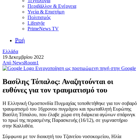
Τεχνολογία
Περιβάλλον & Ενέργεια
Υγεία & Επιστήμη
Πολιτισμός
Lifestyle
PrimeNews TV
Ροή
Ελλάδα
19 Δεκεμβρίου 2022
Από
NewsRoom1
Ενεργοποίηση ως προτιμώμενη πηγή στην Google
Βασίλης Τόπαλος: Αναζητούνται οι
ευθύνες για τον τραυματισμό του
Η Ελληνική Ομοσπονδία Πυγμαχίας τοποθετήθηκε για τον σοβαρό
τραυματισμό του 16χρονου πυγμάχου και πρωταθλητή Ευρώπης
Βασίλη Τόπαλου, που έλαβε χώρα στη διάρκεια αγώνων σπάρινγκ
το πρωί της περασμένης Παρασκευής (16/12), σε γυμναστήριο
στην Καλλιθέα.
Σύμφωνα με τον διοικητή του Τζανείου νοσοκομείου, Ηλία