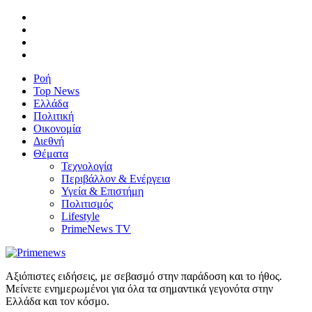
Ροή
Top News
Ελλάδα
Πολιτική
Οικονομία
Διεθνή
Θέματα
Τεχνολογία
Περιβάλλον & Ενέργεια
Υγεία & Επιστήμη
Πολιτισμός
Lifestyle
PrimeNews TV
Αξιόπιστες ειδήσεις, με σεβασμό στην παράδοση και το ήθος.
Μείνετε ενημερωμένοι για όλα τα σημαντικά γεγονότα στην
Ελλάδα και τον κόσμο.