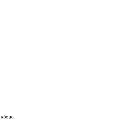
ν κόσμο.