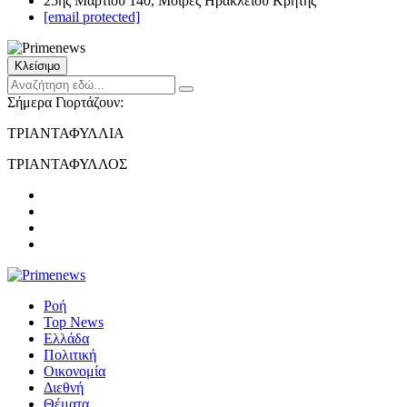
25ης Μαρτίου 140, Μοίρες Ηρακλείου Κρήτης
[email protected]
Κλείσιμο
Σήμερα Γιορτάζουν:
ΤΡΙΑΝΤΑΦΥΛΛΙΑ
ΤΡΙΑΝΤΑΦΥΛΛΟΣ
Ροή
Top News
Ελλάδα
Πολιτική
Οικονομία
Διεθνή
Θέματα