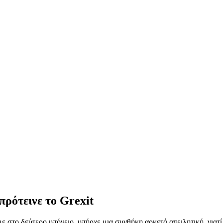
πρότεινε το Grexit
ε στο δεύτερο υπόγειο, υπήρχε μια συνθήκη αρκετά απειλητική, γιατ