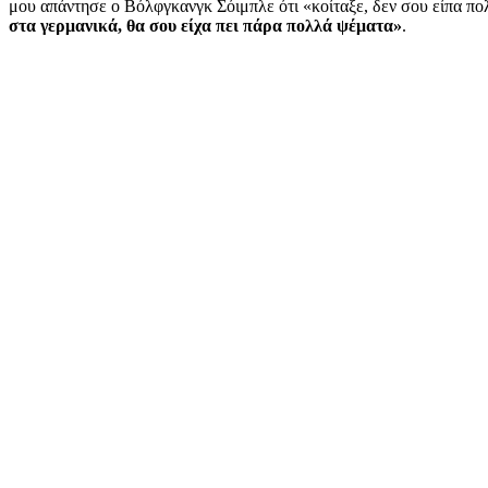
μου απάντησε ο Βόλφγκανγκ Σόιμπλε ότι «κοίταξε, δεν σου είπα πο
στα γερμανικά, θα σου είχα πει πάρα πολλά ψέματα»
.