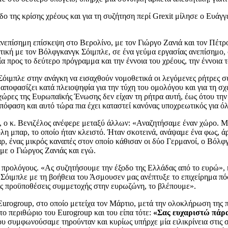
οδο της κρίσης χρέους και για τη συζήτηση περί Grexit μίλησε ο Ευ
 ανεπίσημη επίσκεψη στο Βερολίνο, με τον Γιώργο Ζανιά και τον Πέ
τική με τον Βόλφγκανγκ Σόιμπλε, σε ένα γεύμα εργασίας ανεπίσημο, 
προς το δεύτερο πρόγραμμα και την έννοια του χρέους, την έννοια 
όιμπλε στην ανάγκη να εισαχθούν νομοθετικά οι λεγόμενες ρήτρες συλ
ποφασίζει κατά πλειοψηφία για την τύχη του ομολόγου και για τη σ
 χώρες της Ευρωπαϊκής Ένωσης δεν είχαν τη ρήτρα αυτή, έως ότου τη
όφαση και αυτό τώρα πια έχει καταστεί κανόνας υποχρεωτικός για ό
α, ο κ. Βενιζέλος ανέφερε μεταξύ άλλων: «Αναζητήσαμε έναν χώρο. Μ
λη μπαρ, το οποίο ήταν κλειστό. Ήταν σκοτεινά, ανάψαμε ένα φως, άρ
αρ, ένας μικρός καναπές στον οποίο κάθισαν οι δύο Γερμανοί, ο Βόλ
με ο Γιώργος Ζανιάς και εγώ.
ς προλόγους. «Ας συζητήσουμε την έξοδο της Ελλάδας από το ευρώ»,
 Ο Σόιμπλε με τη βοήθεια του Άσμουσεν μας ανέπτυξε το επιχείρημα 
τις προϋποθέσεις συμμετοχής στην ευρωζώνη, το βλέπουμε».
 Eurogroup, στο οποίο μετείχα τον Μάρτιο, μετά την ολοκλήρωση της πα
ο περιθώριο του Eurogroup και του είπα τότε:
«Σας ευχαριστώ πάρα π
συμφωνούσαμε τηρούνταν και κυρίως υπήρχε μία ειλικρίνεια στις σχέ