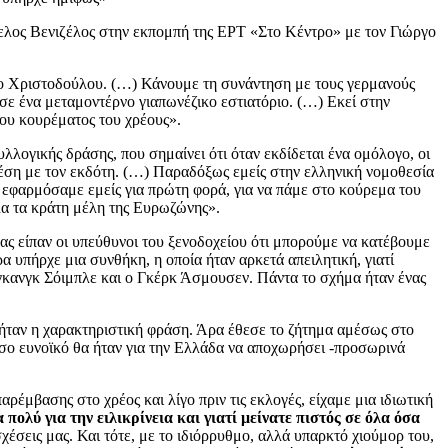
άγγελος Βενιζέλος στην εκπομπή της ΕΡΤ «Στο Κέντρο» με τον Γιώργο
τρο Χριστοδούλου. (…) Κάνουμε τη συνάντηση με τους γερμανούς
σε ένα μεταμοντέρνο γιαπωνέζικο εστιατόριο. (…) Εκεί στην
του κουρέματος του χρέους».
λογικής δράσης, που σημαίνει ότι όταν εκδίδεται ένα ομόλογο, οι
χέση με τον εκδότη. (…) Παραδόξως εμείς στην ελληνική νομοθεσία
ν εφαρμόσαμε εμείς για πρώτη φορά, για να πάμε στο κούρεμα του
λα τα κράτη μέλη της Ευρωζώνης».
ας είπαν οι υπεύθυνοι του ξενοδοχείου ότι μπορούμε να κατέβουμε
α υπήρχε μια συνθήκη, η οποία ήταν αρκετά απειλητική, γιατί
φγκανγκ Σόιμπλε και ο Γκέρκ Άσμουσεν. Πάντα το σχήμα ήταν ένας
 ήταν η χαρακτηριστική φράση. Άρα έθεσε το ζήτημα αμέσως στο
πόσο ευνοϊκό θα ήταν για την Ελλάδα να αποχωρήσει -προσωρινά
ρέμβασης στο χρέος και λίγο πριν τις εκλογές, είχαμε μια ιδιωτική
ολύ για την ειλικρίνεια και γιατί μείνατε πιστός σε όλα όσα
σεις μας. Και τότε, με το ιδιόρρυθμο, αλλά υπαρκτό χιούμορ του,