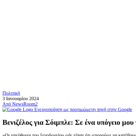
Πολιτική
3 Ιανουαρίου 2024
Από
NewsRoom2
Ενεργοποίηση ως προτιμώμενη πηγή στην Google
Βενιζέλος για Σόιμπλε: Σε ένα υπόγειο μου 
«Οι υπεύθυνοι του ξενοδοχείου μάς είπαν ότι μπορούμε να κατέβουμ