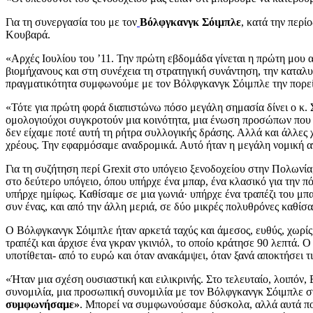
Για τη συνεργασία του με τον
Βόλφγκανγκ Σόιμπλε
, κατά την περί
Κουβαρά.
«Αρχές Ιουλίου του ’11. Την πρώτη εβδομάδα γίνεται η πρώτη μου
βιομήχανους και στη συνέχεια τη στρατηγική συνάντηση, την καταλυ
πραγματικότητα συμφωνούμε με τον Βόλφγκανγκ Σόιμπλε την πορεία 
«Τότε για πρώτη φορά διαπιστώνω πόσο μεγάλη σημασία δίνει ο κ. Σ
ομολογιούχοι συγκροτούν μια κοινότητα, μια ένωση προσώπων που α
δεν είχαμε ποτέ αυτή τη ρήτρα συλλογικής δράσης. Αλλά και άλλες
χρέους. Την εφαρμόσαμε αναδρομικά. Αυτό ήταν η μεγάλη νομική απ
Για τη συζήτηση περί Grexit στο υπόγειο ξενοδοχείου στην Πολωνί
στο δεύτερο υπόγειο, όπου υπήρχε ένα μπαρ, ένα κλασικό για την πό
υπήρχε ημίφως. Καθίσαμε σε μια γωνιά· υπήρχε ένα τραπέζι του μπ
συν ένας, και από την άλλη μεριά, σε δύο μικρές πολυθρόνες καθίσα
Ο Βόλφγκανγκ Σόιμπλε ήταν αρκετά ταχύς και άμεσος, ευθύς, χωρί
τραπέζι και άρχισε ένα γκραν γκινιόλ, το οποίο κράτησε 90 λεπτά.
υποτίθεται- από το ευρώ και όταν ανακάμψει, όταν ξανά αποκτήσει 
«Ήταν μια σχέση ουσιαστική και ειλικρινής. Στο τελευταίο, λοιπόν,
συνομιλία, μια προσωπική συνομιλία με τον Βόλφγκανγκ Σόιμπλε στ
συμφωνήσαμε»
. Μπορεί να συμφωνούσαμε δύσκολα, αλλά αυτά που 