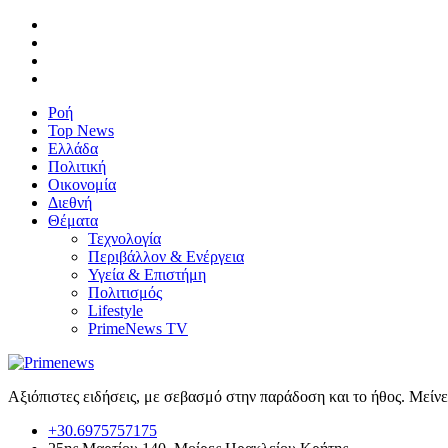
Ροή
Top News
Ελλάδα
Πολιτική
Οικονομία
Διεθνή
Θέματα
Τεχνολογία
Περιβάλλον & Ενέργεια
Υγεία & Επιστήμη
Πολιτισμός
Lifestyle
PrimeNews TV
Αξιόπιστες ειδήσεις, με σεβασμό στην παράδοση και το ήθος. Μείν
+30.6975757175