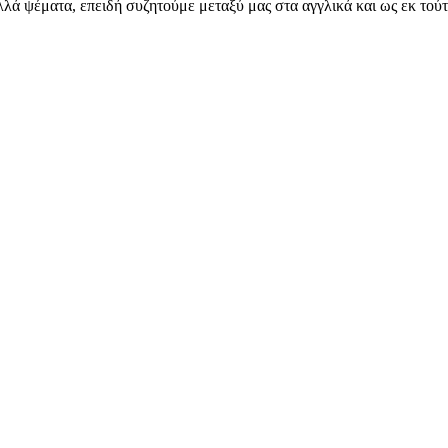
λλά ψέματα, επειδή συζητούμε μεταξύ μας στα αγγλικά και ως εκ τού