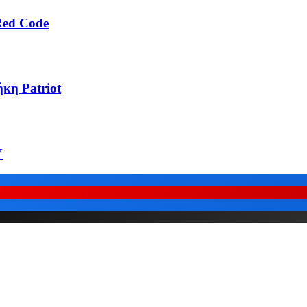
Red Code
κη Patriot
Υ