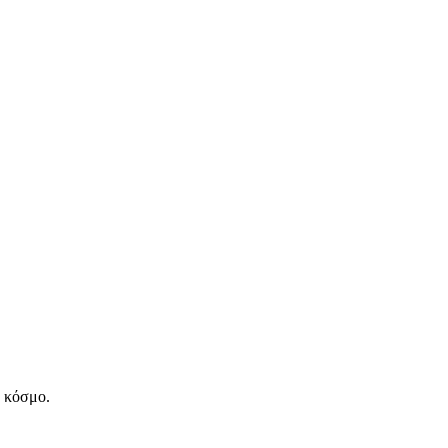
ν κόσμο.