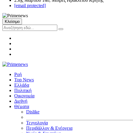
25ης Μαρτίου 140, Μοίρες Ηρακλείου Κρήτης
[email protected]
Κλείσιμο
Ροή
Top News
Ελλάδα
Πολιτική
Οικονομία
Διεθνή
Θέματα
Dislike
Τεχνολογία
Περιβάλλον & Ενέργεια