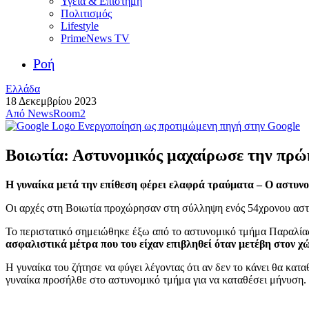
Υγεία & Επιστήμη
Πολιτισμός
Lifestyle
PrimeNews TV
Ροή
Ελλάδα
18 Δεκεμβρίου 2023
Από
NewsRoom2
Ενεργοποίηση ως προτιμώμενη πηγή στην Google
Βοιωτία: Αστυνομικός μαχαίρωσε την πρώη
Η γυναίκα μετά την επίθεση φέρει ελαφρά τραύματα – Ο αστυνο
Οι αρχές στη Βοιωτία προχώρησαν στη σύλληψη ενός 54χρονου αστ
Το περιστατικό σημειώθηκε έξω από το αστυνομικό τμήμα Παραλίας
ασφαλιστικά μέτρα που του είχαν επιβληθεί όταν μετέβη στον χώ
Η γυναίκα του ζήτησε να φύγει λέγοντας ότι αν δεν το κάνει θα κατα
γυναίκα προσήλθε στο αστυνομικό τμήμα για να καταθέσει μήνυση.