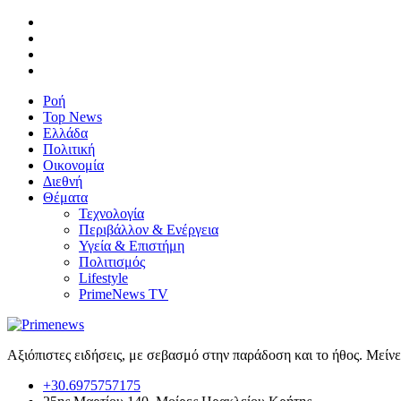
Ροή
Top News
Ελλάδα
Πολιτική
Οικονομία
Διεθνή
Θέματα
Τεχνολογία
Περιβάλλον & Ενέργεια
Υγεία & Επιστήμη
Πολιτισμός
Lifestyle
PrimeNews TV
Αξιόπιστες ειδήσεις, με σεβασμό στην παράδοση και το ήθος. Μείν
+30.6975757175