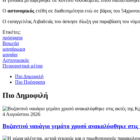
Η γυναίκα μεταφέρθηκε σε κοντινό νοσοκομείο, όπου διαπιστώθηκε ό
Ο
αστυνομικός
ετέθη σε διαθεσιμότητα ενώ σε βάρος του 54χρονου
Ο εισαγγελέας Λιβαδειάς του άσκησε δίωξη για παραβίαση του νόμ
Ετικέτες:
πρόσφατα
Βοιωτία
μαχαίρωμα
μαχαίρι
Αστυνομικός
Περιοριστικά μέτρα
Πιο Δημοφιλή
Πιο Πρόσφατα
Πιο Δημοφιλή
4 Αυγούστου 2026
Βυζαντινό ναυάγιο γεμάτο χρυσό ανακαλύφθηκε στις