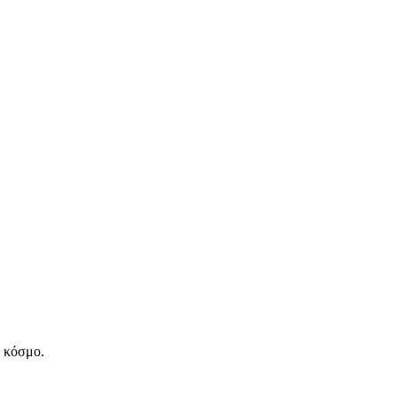
ν κόσμο.