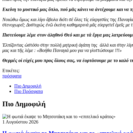
Εκείνη το μυστικό μας ὅπλο, πού μᾶς κάνει να ἀντέχουμε και να 
Νοιώθω ὅμως και λίγο ἄβολα διότι σέ ὅλες τίς εὐεργεσίες της Παναγί
στενοχωρεῖ; Δυστυχώς ἐνῶ ἐκείνη καθημερινά μᾶς εὐεργετεῖ ἐμεῖς με 
Πιστεύουμε λέμε στον ἀληθινό Θεό και με τά ἔργα μας λατρεύου
Ἐλπίζοντας ὡστόσο στην πολλή μητρική ἀγάπη της ἀλλά και στην λίγ
μας και τῆς λέμε : «Βοήθα Παναγιά μου για να γλυττώσουμε !!!»
Θερμές οἱ εὐχές μου προς ὅλους σας, να ἑορτάσουμε με το καλό τ
Ετικέτες:
πρόσφατα
Πιο Δημοφιλή
Πιο Πρόσφατα
Πιο Δημοφιλή
1 Αυγούστου 2026