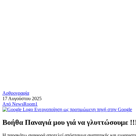
Αρθρογραφία
17 Αυγούστου 2025
Από
NewsRoom1
Ενεργοποίηση ως προτιμώμενη πηγή στην Google
Βοήθα Παναγιά μου γιά να γλυττώσουμε !!
Η παρακάτω αναφορά αποτελεί απόσταγμα αγαπητικής και ευχαριστ