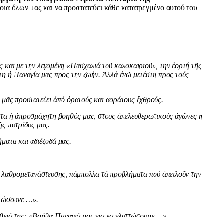
νοια όλων μας και να προστατεύει κάθε κατατρεγμένο αυτού του
ς και με την λεγομένη «Πασχαλιά τοῦ καλοκαιριοῦ», την ἑορτή τῆς
τη ἡ Παναγία μας προς την ζωήν. Ἀλλά ἐνῶ μετέστη προς τούς
ι μᾶς προστατεύει ἀπό ὁρατούς και ἀοράτους ἔχθρούς.
ντα ἡ ἀπροσμάχητη βοηθός μας, στους ἀπελευθερωτικούς ἀγῶνες ἡ
ῆς πατρίδας μας.
λήματα και αδιέξοδά μας.
ῆς λαθρομετανάστευσης, πάμπολλα τά προβλήματα πού ἀπειλοῦν την
ττώσουνε …».
ήθειά της: «Βοήθα Παναγιά μου για να γλυττώσουμε …».