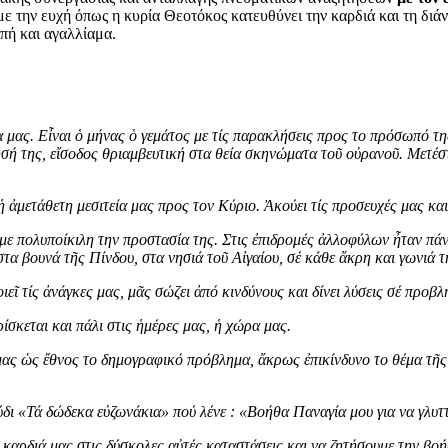
ε την ευχή όπως η κυρία Θεοτόκος κατευθύνει την καρδιά και τη διά
πή και αγαλλίαμα.
 μας. Εἶναι ὁ μήνας ὁ γεμάτος με τίς παρακλήσεις προς το πρόσωπό τη
ή της, εἴσοδος θριαμβευτική στα θεία σκηνώματα τοῦ οὐρανοῦ. Μετέσ
ἡ ἀμετάθετη μεσιτεία μας προς τον Κύριο. Ἀκούει τίς προσευχές μας κα
ε πολυποίκιλη την προστασία της. Στις ἐπιδρομές ἀλλοφύλων ἦταν πά
τα βουνά τῆς Πίνδου, στα νησιά τοῦ Αἰγαίου, σέ κάθε ἄκρη και γωνιά τ
εῖ τίς ἀνάγκες μας, μᾶς σώζει ἀπό κινδύνους και δίνει λύσεις σέ προβ
ίσκεται και πάλι στις ἡμέρες μας, ἡ χώρα μας.
ή μας ὡς ἔθνος το δημογραφικό πρόβλημα, ἄκρως ἐπικίνδυνο το θέμα τ
ούδι «Τά δώδεκα εὐζωνάκια» πού λένε : «Βοήθα Παναγία μου για να γλυ
 καρδιά μας στις δύσκολες αὐτές καταστάσεις και να ζητήσουμε την βο