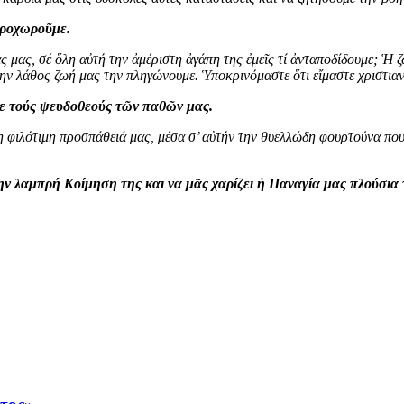
προχωροῦμε.
ας μας, σέ ὅλη αὐτή την ἀμέριστη ἀγάπη της ἐμεῖς τί ἀνταποδίδουμε; Ἡ 
την λάθος ζωή μας την πληγώνουμε. Ὑποκρινόμαστε ὅτι εἴμαστε χριστιαν
με τούς ψευδοθεούς τῶν παθῶν μας.
η φιλότιμη προσπάθειά μας, μέσα σ’ αὐτήν την θυελλώδη φουρτούνα που
ην λαμπρή Κοίμηση της και να μᾶς χαρίζει ἡ Παναγία μας πλούσια 