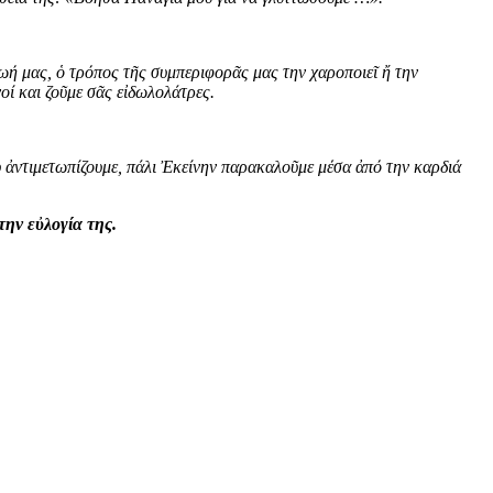
ζωή μας, ὁ τρόπος τῆς συμπεριφορᾶς μας την χαροποιεῖ ἤ την
οί και ζοῦμε σᾶς εἰδωλολάτρες.
 ἀντιμετωπίζουμε, πάλι Ἐκείνην παρακαλοῦμε μέσα ἀπό την καρδιά
την εὐλογία της.