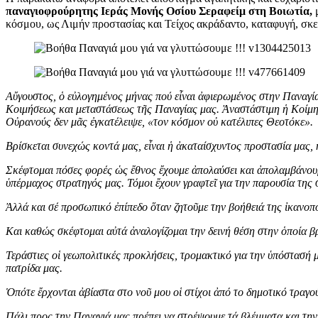
παναγιοφρούρητης Ιεράς Μονής Οσίου Σεραφείμ στη Βοιωτία,
μ
κόσμου, ως Λιμήν προστασίας και Τείχος ακράδαντο, καταφυγή, σκε
Αὔγουστος, ὁ εὐλογημένος μήνας πού εἶναι ἀφιερωμένος στην Παναγία
Κοιμήσεως και μεταστάσεως τῆς Παναγίας μας. Ἀναστάστιμη ἡ Κοίμησ
Οὐρανούς δεν μᾶς ἐγκατέλειψε, «τον κόσμον οὐ κατέλιπες Θεοτόκε».
Βρίσκεται συνεχώς κοντά μας, εἶναι ἡ ἀκαταίσχυντος προστασία μας, 
Σκέφτομαι πόσες φορές ὡς ἔθνος ἔχουμε ἀπολαύσει και ἀπολαμβάνουμ
ὑπέρμαχος στρατηγός μας. Τόμοι ἔχουν γραφτεῖ για την παρουσία της σ
Ἀλλά και σέ προσωπικό ἐπίπεδο ὅταν ζητοῦμε την βοήθειά της ἰκανοποι
Και καθώς σκέφτομαι αὐτά ἀναλογίζομαι την δεινή θέση στην ὁποία βρ
Τεράστιες οἱ γεωπολιτικές προκλήσεις, τρομακτικό για την ὑπόστασ
πατρίδα μας.
Ὁπότε ἔρχονται ἀβίαστα στο νοῦ μου οἱ στίχοι ἀπό το δημοτικό τραγ
Πάλι προς την Παναγιά μας πρέπει να στρέψουμε τά βλέμματα και την