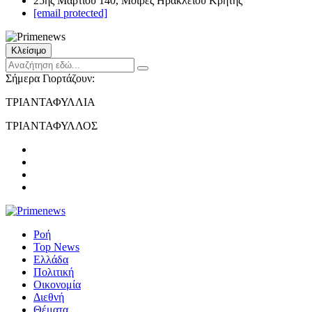
25ης Μαρτίου 140, Μοίρες Ηρακλείου Κρήτης
[email protected]
Κλείσιμο
Σήμερα Γιορτάζουν:
ΤΡΙΑΝΤΑΦΥΛΛΙΑ
ΤΡΙΑΝΤΑΦΥΛΛΟΣ
Ροή
Top News
Ελλάδα
Πολιτική
Οικονομία
Διεθνή
Θέματα