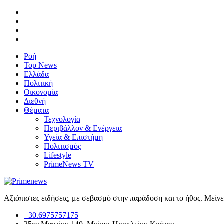
Ροή
Top News
Ελλάδα
Πολιτική
Οικονομία
Διεθνή
Θέματα
Τεχνολογία
Περιβάλλον & Ενέργεια
Υγεία & Επιστήμη
Πολιτισμός
Lifestyle
PrimeNews TV
Αξιόπιστες ειδήσεις, με σεβασμό στην παράδοση και το ήθος. Μείν
+30.6975757175