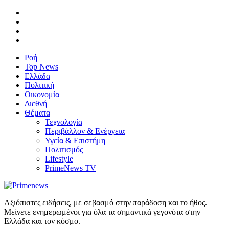
Ροή
Top News
Ελλάδα
Πολιτική
Οικονομία
Διεθνή
Θέματα
Τεχνολογία
Περιβάλλον & Ενέργεια
Υγεία & Επιστήμη
Πολιτισμός
Lifestyle
PrimeNews TV
Αξιόπιστες ειδήσεις, με σεβασμό στην παράδοση και το ήθος.
Μείνετε ενημερωμένοι για όλα τα σημαντικά γεγονότα στην
Ελλάδα και τον κόσμο.