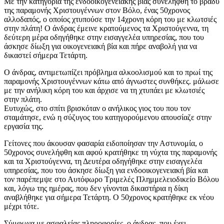
Με την κατηγορία της ενδοοικογενειακής βίας συνελήφθη το βράδυ
της παραμονής Χριστουγέννων στον Βόλο, ένας 50χρονος
αλλοδαπός, ο οποίος χτυπούσε την 14χρονη κόρη του με κλωτσιές
στην πλάτη! Ο άνδρας έμεινε κρατούμενος τα Χριστούγεννα, τη
δεύτερη μέρα οδηγήθηκε στην εισαγγελέα υπηρεσίας, που του
άσκησε δίωξη για οικογενειακή βία και πήρε αναβολή για να
δικαστεί σήμερα Τετάρτη.
Ο άνδρας, αντιμετωπίζει πρόβλημα αλκοολισμού και το πρωί της
παραμονής Χριστουγέννων κάτω από άγνωστες συνθήκες. μάλωσε
με την ανήλικη κόρη του και άρχισε να τη χτυπάει με κλωτσιές
στην πλάτη.
Ευτυχώς, στο σπίτι βρισκόταν ο ανήλικος γιος του που τον
σταμάτησε, ενώ η σύζυγος του κατηγορούμενου απουσίαζε στην
εργασία της.
Γείτονες που άκουσαν φασαρία ειδοποίησαν την Αστυνομία, ο
50χρονος συνελήφθη και αφού κρατήθηκε τη νύχτα της παραμονής
και τα Χριστούγεννα, τη Δευτέρα οδηγήθηκε στην εισαγγελέα
υπηρεσίας, που του άσκησε δίωξη για ενδοοικογενειακή βία και
τον παρέπεμψε στο Αυτόφωρο Τριμελές Πλημμελειοδικείο Βόλου
και, λόγω της ημέρας, που δεν γίνονται δικαστήρια η δίκη
αναβλήθηκε για σήμερα Τετάρτη. Ο 50χρονος κρατήθηκε εκ νέου
μέχρι τότε.
Σύμφωνα με ασφαλείας πληροφορίες, ο άνδρας, που έχει