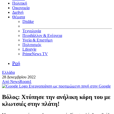
Πολιτική
Οικονομία
Διεθνή
Θέματα
Dislike
Τεχνολογία
Περιβάλλον & Ενέργεια
Υγεία & Επιστήμη
Πολιτισμός
Lifestyle
PrimeNews TV
Ροή
Ελλάδα
28 Δεκεμβρίου 2022
Από
NewsRoom1
Ενεργοποίηση ως προτιμώμενη πηγή στην Google
Βόλος: Χτύπησε την ανήλικη κόρη του με
κλωτσιές στην πλάτη!