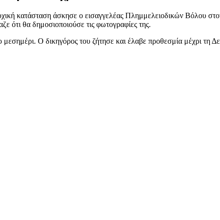
υχική κατάσταση άσκησε ο εισαγγελέας Πλημμελειοδικών Βόλου στον
ίαζε ότι θα δημοσιοποιούσε τις φωτογραφίες της.
ο μεσημέρι. Ο δικηγόρος του ζήτησε και έλαβε προθεσμία μέχρι τη Δε