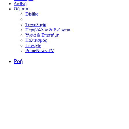
Διεθνή
Θέματα
Dislike
Τεχνολογία
Περιβάλλον & Ενέργεια
Υγεία & Επιστήμη
Πολιτισμός
Lifestyle
PrimeNews TV
Ροή