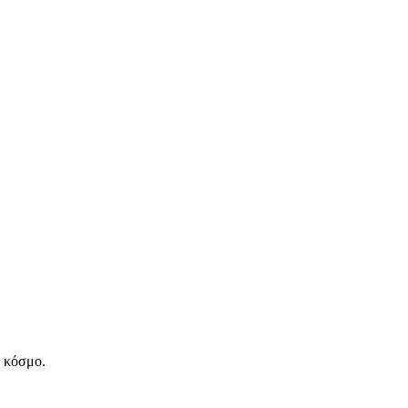
ν κόσμο.