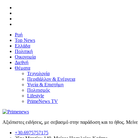
Ροή
Top News
Ελλάδα
Πολιτική
Οικονομία
Διεθνή
Θέματα
Τεχνολογία
Περιβάλλον & Ενέργεια
Υγεία & Επιστήμη
Πολιτισμός
Lifestyle
PrimeNews TV
Αξιόπιστες ειδήσεις, με σεβασμό στην παράδοση και το ήθος. Μείν
+30.6975757175