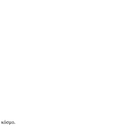
ν κόσμο.