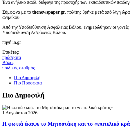
Ένα ανήλικο παιδί, διέφυγε της προσοχής των εκπαιδευτικών παιδ
Σύμφωνα με το
thenewspaper.gr
, πολίτης βρήκε μετά από λίγη ώρα
ανηλίκου.
Από την Υποδιεύθυνση Ασφάλειας Βόλου, ενημερώθηκαν οι γονείς του
Υποδιεύθυνση Ασφάλειας Βόλου.
πηγή in.gr
Ετικέτες:
πρόσφατα
Βόλος
παιδικός σταθμός
Πιο Δημοφιλή
Πιο Πρόσφατα
Πιο Δημοφιλή
1 Αυγούστου 2026
Η φωτιά έκαψε το Μητσοτάκη και το «επιτελικό κρ