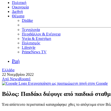
Πολιτική
Οικονομία
Διεθνή
Θέματα
Dislike
Τεχνολογία
Περιβάλλον & Ενέργεια
Υγεία & Επιστήμη
Πολιτισμός
Lifestyle
PrimeNews TV
Ροή
Ελλάδα
22 Νοεμβρίου 2022
Από
NewsRoom1
Ενεργοποίηση ως προτιμώμενη πηγή στην Google
Βόλος: Παιδάκι διέφυγε από παιδικό σταθ
Ένα απίστευτο περιστατικό καταγράφηκε χθες το απόγευμα στον Βόλ