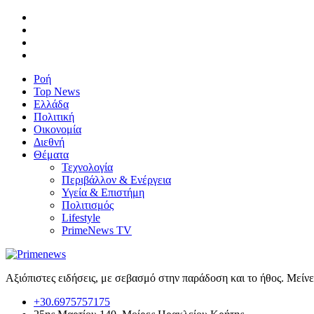
Ροή
Top News
Ελλάδα
Πολιτική
Οικονομία
Διεθνή
Θέματα
Τεχνολογία
Περιβάλλον & Ενέργεια
Υγεία & Επιστήμη
Πολιτισμός
Lifestyle
PrimeNews TV
Αξιόπιστες ειδήσεις, με σεβασμό στην παράδοση και το ήθος. Μείν
+30.6975757175