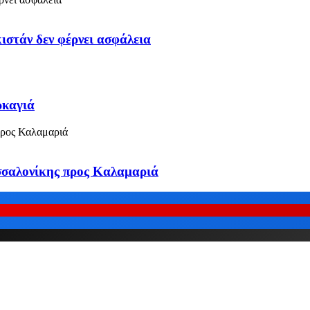
στάν δεν φέρνει ασφάλεια
ρκαγιά
σσαλονίκης προς Καλαμαριά