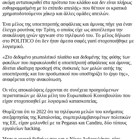
ακόμη ανταποκριθεί στα πρότυπα του κλάδου και δεν είναι πλήρως
ευθυγραμμισμένη με το επίπεδο απειλής»
που θέτουν οι κρατικά
χρηματοδοτούμενοι χάκερ και άλλες ομάδες απειλών.
Ένα μέλος της υποεπιτροπής ασφάλειας και άμυνας πήγε για έναν
έλεγχο ρουτίνας την Τρίτη, ο οποίος είχε ως αποτέλεσμα την
ανακάλυψη ιχνών spyware στο τηλέφωνό του. Το μέλος δήλωσε
στο POLITICO ότι δεν ήταν άμεσα σαφές γιατί στοχοποιήθηκε με
λογισμικό.
«Στο δεδομένο γεωπολιτικό πλαίσιο και δεδομένης της φύσης των
φακέλων που παρακολουθεί η υποεπιτροπή ασφάλειας και άμυνας,
δίνεται ιδιαίτερη προσοχή στις συσκευές των μελών αυτής της
υποεπιτροπής και του προσωπικού που υποστηρίζει το έργο της»,
αναφέρεται στην ανακοίνωση.
Οι νέες αποκαλύψεις έρχονται σε συνέχεια προηγούμενων
περιστατικών με άλλα μέλη του Ευρωπαϊκού Κοινοβουλίου που
είχαν στοχοποιηθεί με λογισμικό κατασκοπείας.
Θυμίζεται ότι το 2022 ότι τα τηλέφωνα μελών του κινήματος
ανεξαρτησίας της Καταλονίας, συμπεριλαμβανομένων πολιτικών
της ΕΕ, είχαν μολυνθεί με τα Pegasus και Candiru, δύο τύπους
εργαλείων hacking.
Ήταν η χρονιά βεβαίως που και ο Νίκος Ανδρουλάκης, τότε