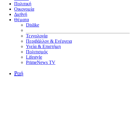
Πολιτική
Οικονομία
Διεθνή
Θέματα
Dislike
Τεχνολογία
Περιβάλλον & Ενέργεια
Υγεία & Επιστήμη
Πολιτισμός
Lifestyle
PrimeNews TV
Ροή