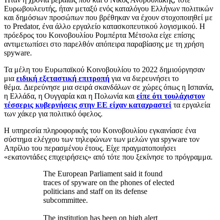
Ευρωβουλευτής, ήταν μεταξύ ενός καταλόγου Ελλήνων πολιτικών
και δημόσιων προσώπων που βρέθηκαν να έχουν στοχοποιηθεί με
το Predator, ένα άλλο εργαλείο κατασκοπευτικού λογισμικού. Η
πρόεδρος του Κοινοβουλίου Ρομπέρτα Μέτσολα είχε επίσης
αντιμετωπίσει στο παρελθόν απόπειρα παραβίασης με τη χρήση
spyware.
Τα μέλη του Ευρωπαϊκού Κοινοβουλίου το 2022 δημιούργησαν
μια
ειδική εξεταστική επιτροπή
για να διερευνήσει το
θέμα. Διερεύνησε μια σειρά σκανδάλων σε χώρες όπως η Ισπανία,
η Ελλάδα, η Ουγγαρία και η Πολωνία και
είπε ότι τουλάχιστον
τέσσερις κυβερνήσεις στην ΕΕ είχαν καταχραστεί
τα εργαλεία
των χάκερ για πολιτικό όφελος.
Η υπηρεσία πληροφορικής του Κοινοβουλίου εγκαινίασε ένα
σύστημα ελέγχου των τηλεφώνων των μελών για spyware τον
Απρίλιο του περασμένου έτους. Είχε πραγματοποιήσει
«εκατοντάδες επιχειρήσεις» από τότε που ξεκίνησε το πρόγραμμα.
The European Parliament said it found
traces of spyware on the phones of elected
politicians and staff on its defense
subcommittee.
The institution has been on high alert