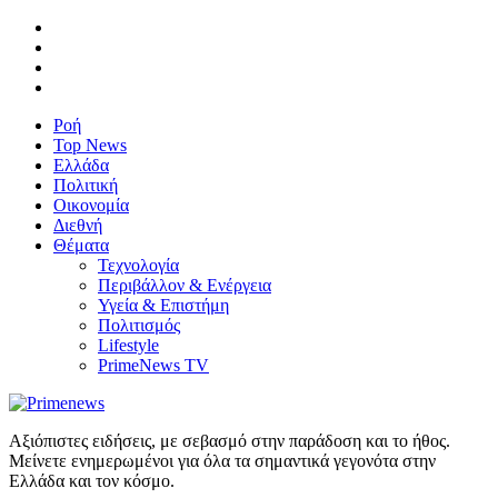
Ροή
Top News
Ελλάδα
Πολιτική
Οικονομία
Διεθνή
Θέματα
Τεχνολογία
Περιβάλλον & Ενέργεια
Υγεία & Επιστήμη
Πολιτισμός
Lifestyle
PrimeNews TV
Αξιόπιστες ειδήσεις, με σεβασμό στην παράδοση και το ήθος.
Μείνετε ενημερωμένοι για όλα τα σημαντικά γεγονότα στην
Ελλάδα και τον κόσμο.