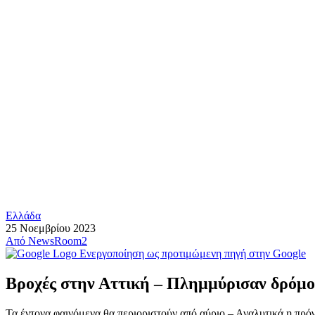
Ελλάδα
25 Νοεμβρίου 2023
Από
NewsRoom2
Ενεργοποίηση ως προτιμώμενη πηγή στην Google
Βροχές στην Αττική – Πλημμύρισαν δρόμοι
Τα έντονα φαινόμενα θα περιοριστούν από αύριο – Αναλυτικά η πρ