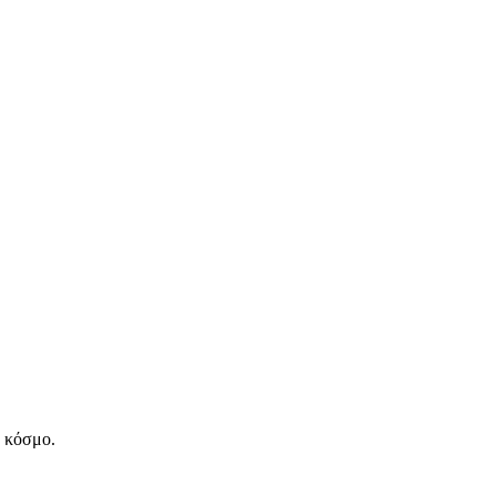
ν κόσμο.