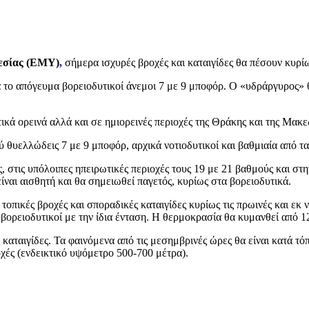
εσίας (ΕΜΥ)
,
σήμερα ισχυρές βροχές και καταιγίδες θα πέσουν κυρίω
ργά το απόγευμα βορειοδυτικοί άνεμοι 7 με 9 μποφόρ. Ο «υδράργυρος
ικά ορεινά αλλά και σε ημιορεινές περιοχές της Θράκης και της Μακε
 θυελλώδεις 7 με 9 μποφόρ, αρχικά νοτιοδυτικοί και βαθμιαία από τα
, στις υπόλοιπες ηπειρωτικές περιοχές τους 19 με 21 βαθμούς και σ
ίναι αισθητή και θα σημειωθεί παγετός, κυρίως στα βορειοδυτικά.
πικές βροχές και σποραδικές καταιγίδες κυρίως τις πρωινές και εκ νέο
 βορειοδυτικοί με την ίδια ένταση. Η θερμοκρασία θα κυμανθεί από
 καταιγίδες. Τα φαινόμενα από τις μεσημβρινές ώρες θα είναι κατά τ
οχές (ενδεικτικό υψόμετρο 500-700 μέτρα).