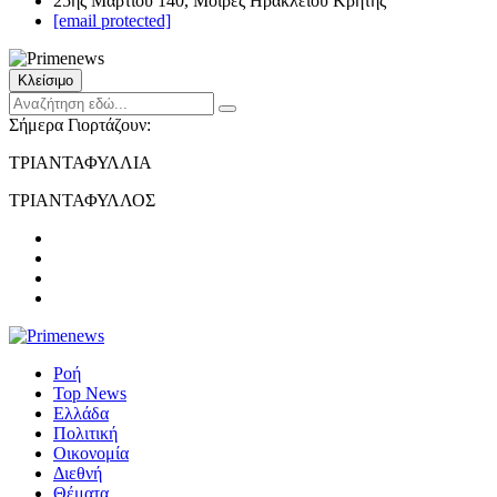
25ης Μαρτίου 140, Μοίρες Ηρακλείου Κρήτης
[email protected]
Κλείσιμο
Σήμερα Γιορτάζουν:
ΤΡΙΑΝΤΑΦΥΛΛΙΑ
ΤΡΙΑΝΤΑΦΥΛΛΟΣ
Ροή
Top News
Ελλάδα
Πολιτική
Οικονομία
Διεθνή
Θέματα