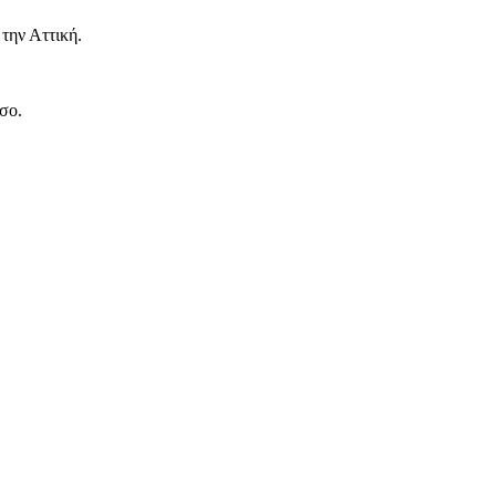
την Αττική.
σο.