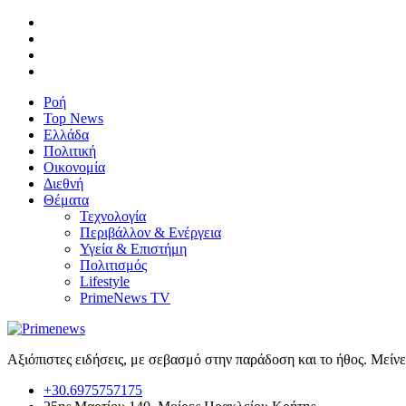
Ροή
Top News
Ελλάδα
Πολιτική
Οικονομία
Διεθνή
Θέματα
Τεχνολογία
Περιβάλλον & Ενέργεια
Υγεία & Επιστήμη
Πολιτισμός
Lifestyle
PrimeNews TV
Αξιόπιστες ειδήσεις, με σεβασμό στην παράδοση και το ήθος. Μείν
+30.6975757175