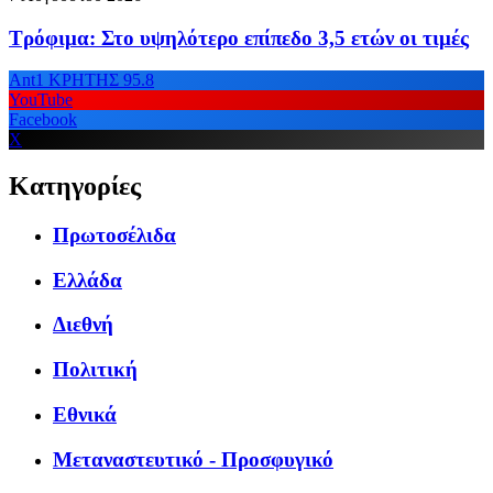
Τρόφιμα: Στο υψηλότερο επίπεδο 3,5 ετών οι τιμές
Ant1 ΚΡΗΤΗΣ 95.8
YouTube
Facebook
X
Κατηγορίες
Πρωτοσέλιδα
Ελλάδα
Διεθνή
Πολιτική
Εθνικά
Μεταναστευτικό - Προσφυγικό