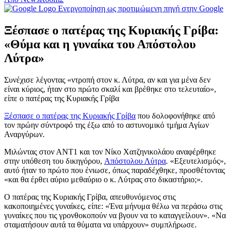
Ενεργοποίηση ως προτιμώμενη πηγή στην Google
Ξέσπασε ο πατέρας της Κυριακής Γρίβα:
«Θύμα και η γυναίκα του Απόστολου
Λύτρα»
Συνέχισε λέγοντας «ντροπή στον κ. Λύτρα, αν και για μένα δεν
είναι κύριος, ήταν στο πρώτο σκαλί και βρέθηκε στο τελευταίο»,
είπε ο πατέρας της Κυριακής Γρίβα
Ξέσπασε ο πατέρας της Κυριακής Γρίβα
που δολοφονήθηκε από
τον πρώην σύντροφό της έξω από το αστυνομικό τμήμα Αγίων
Αναργύρων.
Μιλώντας στον ΑΝΤ1 και τον Νίκο Χατζηνικολάου αναφέρθηκε
στην υπόθεση του δικηγόρου,
Απόστολου Λύτρα
. «Εξευτελισμός»,
αυτό ήταν το πρώτο που ένιωσε, όπως παραδέχθηκε, προσθέτοντας
«και θα έρθει αύριο μεθαύριο ο κ. Λύτρας στο δικαστήριο;».
Ο πατέρας της Κυριακής Γρίβα, απευθυνόμενος στις
κακοποιημένες γυναίκες, είπε: «Ένα μήνυμα θέλω να περάσω στις
γυναίκες που τις γρονθοκοπούν να βγουν να το καταγγείλουν». «Να
σταματήσουν αυτά τα θύματα να υπάρχουν» συμπλήρωσε.