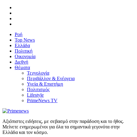
Ροή
Top News
Ελλάδα
Πολιτική
Οικονομία
Διεθνή
Θέματα
Τεχνολογία
Περιβάλλον & Ενέργεια
Υγεία & Επιστήμη
Πολιτισμός
Lifestyle
PrimeNews TV
Αξιόπιστες ειδήσεις, με σεβασμό στην παράδοση και το ήθος.
Μείνετε ενημερωμένοι για όλα τα σημαντικά γεγονότα στην
Ελλάδα και τον κόσμο.