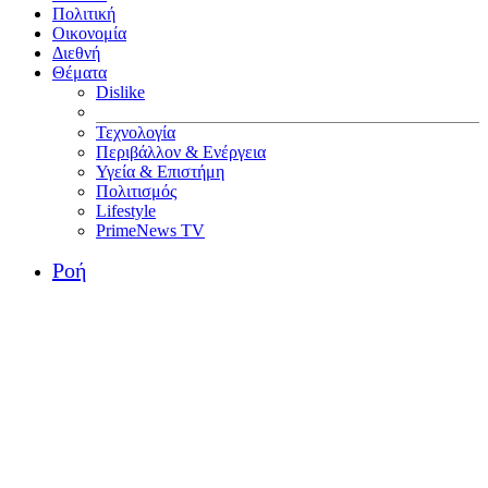
Πολιτική
Οικονομία
Διεθνή
Θέματα
Dislike
Τεχνολογία
Περιβάλλον & Ενέργεια
Υγεία & Επιστήμη
Πολιτισμός
Lifestyle
PrimeNews TV
Ροή