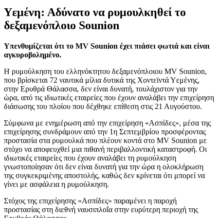
Υεμένη: Αδύνατο να ρυμουλκηθεί το
δεξαμενόπλοιο Sounion
Υπενθυμίζεται ότι το MV Sounion έχει πιάσει φωτιά και είναι
αγκυροβολημένο.
Η ρυμούλκηση του ελληνόκτητου δεξαμενόπλοιου MV Sounion,
που βρίσκεται 72 ναυτικά μίλια δυτικά της Χοντεϊντά Υεμένης,
στην Ερυθρά Θάλασσα, δεν είναι δυνατή, τουλάχιστον για την
ώρα, από τις ιδιωτικές εταιρείες που έχουν αναλάβει την επιχείρηση
διάσωσης του πλοίου που δέχθηκε επίθεση στις 21 Αυγούστου.
Σύμφωνα με ενημέρωση από την επιχείρηση «Ασπίδες», μέσα της
επιχείρησης συνδράμουν από την 1η Σεπτεμβρίου προσφέροντας
προστασία στα ρυμουλκά που πλέουν κοντά στο MV Sounion με
στόχο να αποφευχθεί μια πιθανή περιβαλλοντική καταστροφή. Οι
ιδιωτικές εταιρείες που έχουν αναλάβει τη ρυμούλκηση
γνωστοποίησαν ότι δεν είναι δυνατή για την ώρα η ολοκλήρωση
της συγκεκριμένης αποστολής, καθώς δεν κρίνεται ότι μπορεί να
γίνει με ασφάλεια η ρυμούλκηση.
Στόχος της επιχείρησης «Ασπίδες» παραμένει η παροχή
προστασίας στη διεθνή ναυσιπλοΐα στην ευρύτερη περιοχή της