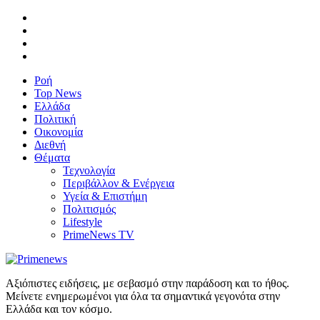
Ροή
Top News
Ελλάδα
Πολιτική
Οικονομία
Διεθνή
Θέματα
Τεχνολογία
Περιβάλλον & Ενέργεια
Υγεία & Επιστήμη
Πολιτισμός
Lifestyle
PrimeNews TV
Αξιόπιστες ειδήσεις, με σεβασμό στην παράδοση και το ήθος.
Μείνετε ενημερωμένοι για όλα τα σημαντικά γεγονότα στην
Ελλάδα και τον κόσμο.