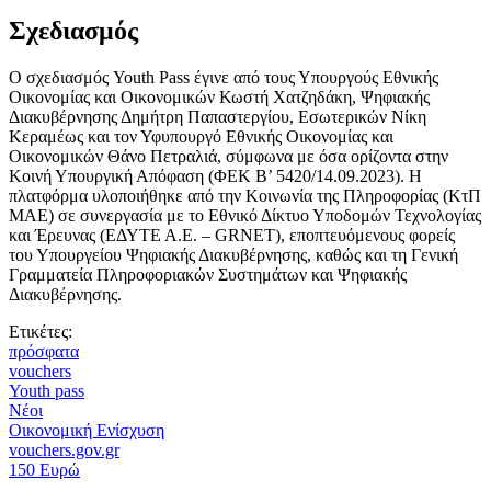
Σχεδιασμός
Ο σχεδιασμός Youth Pass έγινε από τους Υπουργούς Εθνικής
Οικονομίας και Οικονομικών Κωστή Χατζηδάκη, Ψηφιακής
Διακυβέρνησης Δημήτρη Παπαστεργίου, Εσωτερικών Νίκη
Κεραμέως και τον Υφυπουργό Εθνικής Οικονομίας και
Οικονομικών Θάνο Πετραλιά, σύμφωνα με όσα ορίζοντα στην
Κοινή Υπουργική Απόφαση (ΦΕΚ Β’ 5420/14.09.2023). Η
πλατφόρμα υλοποιήθηκε από την Κοινωνία της Πληροφορίας (ΚτΠ
ΜΑΕ) σε συνεργασία με το Εθνικό Δίκτυο Υποδομών Τεχνολογίας
και Έρευνας (ΕΔΥΤΕ Α.Ε. – GRNET), εποπτευόμενους φορείς
του Υπουργείου Ψηφιακής Διακυβέρνησης, καθώς και τη Γενική
Γραμματεία Πληροφοριακών Συστημάτων και Ψηφιακής
Διακυβέρνησης.
Ετικέτες:
πρόσφατα
vouchers
Youth pass
Νέοι
Οικονομική Ενίσχυση
vouchers.gov.gr
150 Ευρώ