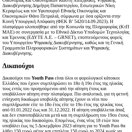
Οικονομίας και Οικονομικών Κωστή Χατζηδάκη, Ψηφιακής
Διακυβέρνησης Δημήτρη Παπαστεργίου, Εσωτερικών Νίκη
Κεραμέως και τον Υφυπουργό Εθνικής Οικονομίας και
Οικονομικών Θάνο Πετραλιά, σύμφωνα με όσα ορίζοντα στην
Κοινή Υπουργική Απόφαση (ΦΕΚ Β’ 5420/14.09.2023). Η
πλατφόρμα υλοποιήθηκε από την Κοινωνία της Πληροφορίας (ΚτΠ
ΜΑΕ) σε συνεργασία με το Εθνικό Δίκτυο Υποδομών Τεχνολογίας
και Έρευνας (ΕΔΥΤΕ Α.Ε. – GRNET), εποπτευόμενους φορείς
του Υπουργείου Ψηφιακής Διακυβέρνησης, καθώς και τη Γενική
Γραμματεία Πληροφοριακών Συστημάτων και Ψηφιακής
Διακυβέρνησης.
Δικαιούχοι
Δικαιούχοι του
Youth Pass
είναι όλοι οι φορολογικοί κάτοικοι
Ελλάδος που έχουν συμπληρώσει το 18ο ή 19ο έτος της ηλικίας
τους εντός του προηγούμενου από την αίτηση έτους και
υποβάλλουν αίτηση στην πλατφόρμα. Πιο αναλυτικά, για τη φετινή
ενίσχυση δικαίωμα υποβολής αίτησης έχουν οι νέοι που
συμπλήρωσαν είτε το 18ο έτος είτε το 19ο έτος της ηλικίας τους
από 01.01.2022 έως και 31.12.2022. Η αίτηση υποβάλλεται άπαξ
και δεν επανυποβάλλεται μετά και τη συμπλήρωση του 19ου έτους
της ηλικίας του δικαιούχου. Επομένως, ένας νέος 18 ετών που
υποβάλει έως τις 5 Δεκεμβρίου 2023 αίτηση για το Youth Pass θα
λάβει 150 ευρώ φέτος και επιπλέον 150 ευρώ το 2024 χωρίς να