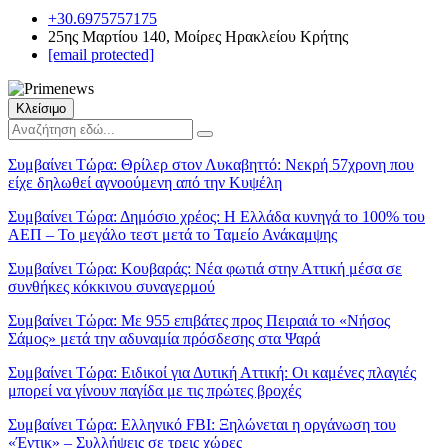
+30.6975757175
25ης Μαρτίου 140, Μοίρες Ηρακλείου Κρήτης
[email protected]
Κλείσιμο
Συμβαίνει Τώρα:
Θρίλερ στον Λυκαβηττό: Νεκρή 57χρονη που
είχε δηλωθεί αγνοούμενη από την Κυψέλη
Συμβαίνει Τώρα:
Δημόσιο χρέος: Η Ελλάδα κυνηγά το 100% του
ΑΕΠ – Το μεγάλο τεστ μετά το Ταμείο Ανάκαμψης
Συμβαίνει Τώρα:
Κουβαράς: Νέα φωτιά στην Αττική μέσα σε
συνθήκες κόκκινου συναγερμού
Συμβαίνει Τώρα:
Με 955 επιβάτες προς Πειραιά το «Νήσος
Σάμος» μετά την αδυναμία πρόσδεσης στα Ψαρά
Συμβαίνει Τώρα:
Ειδικοί για Δυτική Αττική: Οι καμένες πλαγιές
μπορεί να γίνουν παγίδα με τις πρώτες βροχές
Συμβαίνει Τώρα:
Ελληνικό FBI: Ξηλώνεται η οργάνωση του
«Έντικ» – Συλλήψεις σε τρεις χώρες