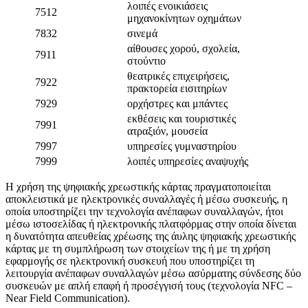
λοιπές ενοικιάσεις
7512
μηχανοκίνητων οχημάτων
7832
σινεμά
αίθουσες χορού, σχολεία,
7911
στούντιο
θεατρικές επιχειρήσεις,
7922
πρακτορεία εισιτηρίων
7929
ορχήστρες και μπάντες
εκθέσεις και τουριστικές
7991
ατραξιόν, μουσεία
7997
υπηρεσίες γυμναστηρίου
7999
λοιπές υπηρεσίες αναψυχής
Η χρήση της ψηφιακής χρεωστικής κάρτας πραγματοποιείται
αποκλειστικά με ηλεκτρονικές συναλλαγές ή μέσω συσκευής, η
οποία υποστηρίζει την τεχνολογία ανέπαφων συναλλαγών, ήτοι
μέσω ιστοσελίδας ή ηλεκτρονικής πλατφόρμας στην οποία δίνεται
η δυνατότητα απευθείας χρέωσης της άυλης ψηφιακής χρεωστικής
κάρτας με τη συμπλήρωση των στοιχείων της ή με τη χρήση
εφαρμογής σε ηλεκτρονική συσκευή που υποστηρίζει τη
λειτουργία ανέπαφων συναλλαγών μέσω ασύρματης σύνδεσης δύο
συσκευών με απλή επαφή ή προσέγγισή τους (τεχνολογία NFC –
Near Field Communication).