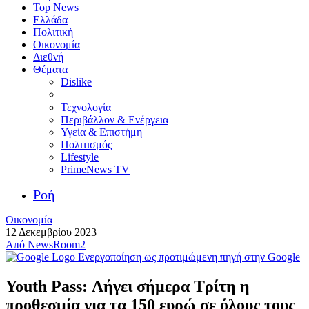
Top News
Ελλάδα
Πολιτική
Οικονομία
Διεθνή
Θέματα
Dislike
Τεχνολογία
Περιβάλλον & Ενέργεια
Υγεία & Επιστήμη
Πολιτισμός
Lifestyle
PrimeNews TV
Ροή
Οικονομία
12 Δεκεμβρίου 2023
Από
NewsRoom2
Ενεργοποίηση ως προτιμώμενη πηγή στην Google
Youth Pass: Λήγει σήμερα Τρίτη η
προθεσμία για τα 150 ευρώ σε όλους τους