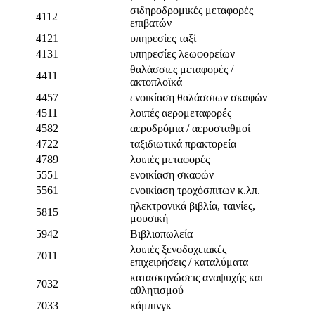
σιδηροδρομικές μεταφορές
4112
επιβατών
4121
υπηρεσίες ταξί
4131
υπηρεσίες λεωφορείων
θαλάσσιες μεταφορές /
4411
ακτοπλοϊκά
4457
ενοικίαση θαλάσσιων σκαφών
4511
λοιπές αερομεταφορές
4582
αεροδρόμια / αεροσταθμοί
4722
ταξιδιωτικά πρακτορεία
4789
λοιπές μεταφορές
5551
ενοικίαση σκαφών
5561
ενοικίαση τροχόσπιτων κ.λπ.
ηλεκτρονικά βιβλία, ταινίες,
5815
μουσική
5942
Βιβλιοπωλεία
λοιπές ξενοδοχειακές
7011
επιχειρήσεις / καταλύματα
κατασκηνώσεις αναψυχής και
7032
αθλητισμού
7033
κάμπινγκ