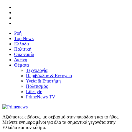
Ροή
Top News
Ελλάδα
Πολιτική
Οικονομία
Διεθνή
Θέματα
Τεχνολογία
Περιβάλλον & Ενέργεια
Υγεία & Επιστήμη
Πολιτισμός
Lifestyle
PrimeNews TV
Αξιόπιστες ειδήσεις, με σεβασμό στην παράδοση και το ήθος.
Μείνετε ενημερωμένοι για όλα τα σημαντικά γεγονότα στην
Ελλάδα και τον κόσμο.