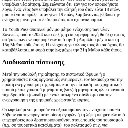
υποβάλει νέα αίτηση. Σημειώνεται ότι, εάν για τον οποιοδήποτε
λόγο, ένας νέος δεν υποβάλει την αίτησή του όταν είναι 18 ετών,
μπορεί να το πράξει όταν γίνει 19 ετών, λαμβάνοντας βέβαια την
ενίσχυση μόνο για το δεύτερο έτος και όχι αναδρομικά.
Το Youth Pass αποτελεί μόνιμο μέτρο ενίσχυσης των νέων.
Συνεπώς, από το 2024 και εφεξής η ειδική εφαρμογή θα δέχεται τις
αιτήσεις των ενδιαφερομένων από την 1η Απριλίου μέχρι και τη
15η Μαΐου κάθε έτους. Η ενίσχυση για όλους τους δικαιούχους θα
καταβάλλεται μια φορά ετησίως μέχρι την 31η Μαΐου κάθε έτους.
Διαδικασία πίστωσης
Μετά την υποβολή της αίτησης, το πιστωτικό ίδρυμα ή ο
χρηματοπιστωτικός οργανισμός ενημερώνει τον δικαιούχο για την
πρώτη ενεργοποίηση της κάρτας και την πίστωση του χρηματικού
ποσού μέσω γραπτού μηνύματος (sms) ή μηνύματος ηλεκτρονικού
ταχυδρομείου (e-mail) με ενσωματωμένο σύνδεσμο για την
ενεργοποίηση της ψηφιακής χρεωστικής κάρτας.
Οι ωφελούμενοι μπορούν να αξιοποιήσουν την ενίσχυση που θα
λάβουν για την πραγματοποίηση αγορών ή τη λήψη υπηρεσιών από
επιχειρήσεις που δραστηριοποιούνται στους τομείς του τουρισμού
(π.χ. σε τουριστικά καταλύματα), του πολιτισμού (π.χ. για