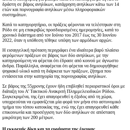
δράστη σε βάρος ανηλίκων, κατάχρηση ανηλίκων κάτω των 14
ετών και πορνογραφία ανηλίκων μέσω πληροφοριακών
συστημάτων.
Κατά το κατηγορητήριο, οι πράξεις φέρονται να τελέστηκαν στη
Ρόδο σε μη επακριβώς προσδιορισμένες ημερομηνίες, κατά το
χρονικό διάστημα από τον Ιούνιο του 2017 έως τις 30 Ιουνίου
2022, όταν η υπόθεση τέθηκε υπόψη των αρμόδιων αρχών.
Η εισαγγελική πρόταση περιγράφει ένα ιδιαίτερα βαρύ πλαίσιο
φερόμενων πράξεων σε βάρος των δύο ανηλίκων, με την
κατηγορούμενη να φέρεται ότι έδρασε από κοινού με άγνωστο
άνδρα. Παράλληλα, αναφέρεται ότι φέρεται να δημιουργήθηκε
ψηφιακό υλικό κατά τη διάρκεια των πράξεων, ζήτημα που
εντάσσεται στην κατηγορία της πορνογραφίας ανηλίκων.
Σε βάρος της 55χρονης έχουν ήδη επιβληθεί περιοριστικοί όροι με
διάταξη του Α’ Τακτικού Ανακριτή Πλημμελειοδικών Ρόδου.
Συγκεκριμένα, της έχει απαγορευθεί η έξοδος από τη χώρα,
υποχρεούται να εμφανίζεται μία φορά τον μήνα στο αστυνομικό
τμήμα του τόπου κατοικίας της, ενώ της έχει απαγορευθεί κάθε
επικοινωνία και προσέγγιση των δύο ανηλίκων σε απόσταση
μικρότερη των 200 μέτρων.
Η εκκρεμής δίκη και τα ευρήματα της έρευνας