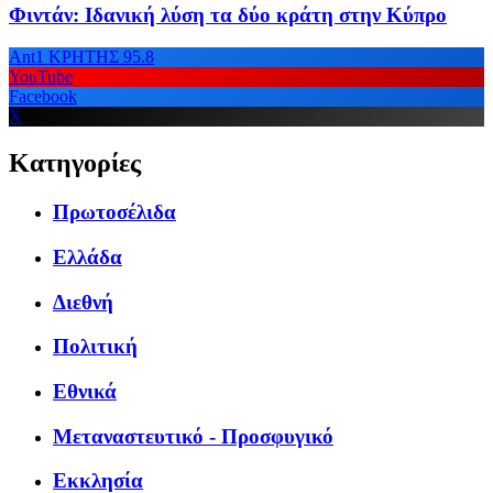
Φιντάν: Ιδανική λύση τα δύο κράτη στην Κύπρο
Ant1 ΚΡΗΤΗΣ 95.8
YouTube
Facebook
X
Κατηγορίες
Πρωτοσέλιδα
Ελλάδα
Διεθνή
Πολιτική
Εθνικά
Μεταναστευτικό - Προσφυγικό
Εκκλησία