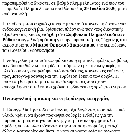
παραπεμφθεί να δικαστεί σε βαθμό πλημμελήματος ενώπιον του
Τριμελούς Πλημμελειοδικείου Ρόδου στις
29 Ιουλίου 2026
, μετά
από αναβολή.
Η υπόθεση, που αρχικά ξεκίνησε μέσα από κοινωνική έρευνα για
ενδοοικογενειακή βία, βρίσκεται πλέον ενώπιον νέας δικαστικής
αξιολόγησης, καθώς εισήχθη στο
Συμβούλιο Πλημμελειοδικών
Ρόδου
εισαγγελική πρόταση για την παραπομπή της 55χρονης στο
ακροατήριο του
Μικτού Ορκωτού Δικαστηρίου
της περιφέρειας
του Εφετείου Δωδεκανήσου.
Η εισαγγελική πρόταση αφορά κακουργηματικές πράξεις σε βάρος
των δύο παιδιών και στηρίζεται, σύμφωνα με τη δικογραφία, σε
υλικό που συγκεντρώθηκε από καταθέσεις, κοινωνικές εκθέσεις,
πραγματογνωμοσύνες και την ευρύτερη έρευνα των αρχών. Η
υπόθεση θεωρείται μία από τις σοβαρότερες που έχουν
απασχολήσει τα τελευταία χρόνια τις δικαστικές αρχές του νησιού.
Η εισαγγελική πρόταση και οι βαρύτερες κατηγορίες
Η Εισαγγελία Πρωτοδικών Ρόδου, αξιολογώντας το αποδεικτικό
υλικό, κρίνει ότι έχουν προκύψει σοβαρές ενδείξεις για την
παραπομπή της κατηγορούμενης για τρία κακουργήματα. Οι
πράξεις που περιλαμβάνονται στην πρόταση αφορούν, μεταξύ
άλλων, κατηγορίες για βιασμό κατά συναυτουργία με άγνωστο