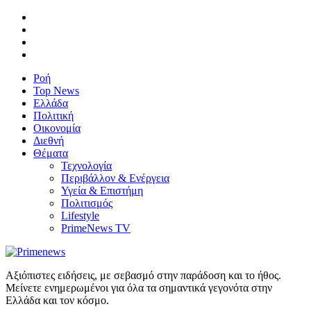
Ροή
Top News
Ελλάδα
Πολιτική
Οικονομία
Διεθνή
Θέματα
Τεχνολογία
Περιβάλλον & Ενέργεια
Υγεία & Επιστήμη
Πολιτισμός
Lifestyle
PrimeNews TV
Αξιόπιστες ειδήσεις, με σεβασμό στην παράδοση και το ήθος.
Μείνετε ενημερωμένοι για όλα τα σημαντικά γεγονότα στην
Ελλάδα και τον κόσμο.