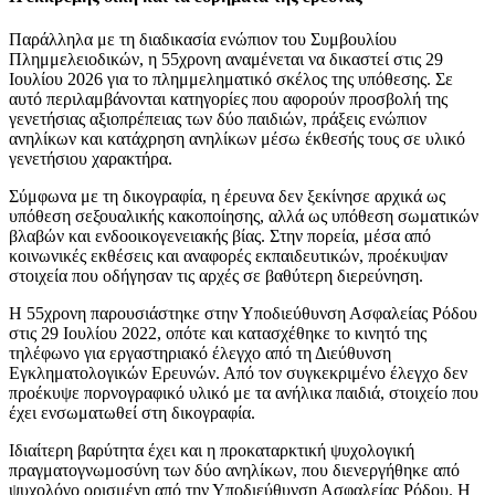
Παράλληλα με τη διαδικασία ενώπιον του Συμβουλίου
Πλημμελειοδικών, η 55χρονη αναμένεται να δικαστεί στις 29
Ιουλίου 2026 για το πλημμεληματικό σκέλος της υπόθεσης. Σε
αυτό περιλαμβάνονται κατηγορίες που αφορούν προσβολή της
γενετήσιας αξιοπρέπειας των δύο παιδιών, πράξεις ενώπιον
ανηλίκων και κατάχρηση ανηλίκων μέσω έκθεσής τους σε υλικό
γενετήσιου χαρακτήρα.
Σύμφωνα με τη δικογραφία, η έρευνα δεν ξεκίνησε αρχικά ως
υπόθεση σεξουαλικής κακοποίησης, αλλά ως υπόθεση σωματικών
βλαβών και ενδοοικογενειακής βίας. Στην πορεία, μέσα από
κοινωνικές εκθέσεις και αναφορές εκπαιδευτικών, προέκυψαν
στοιχεία που οδήγησαν τις αρχές σε βαθύτερη διερεύνηση.
Η 55χρονη παρουσιάστηκε στην Υποδιεύθυνση Ασφαλείας Ρόδου
στις 29 Ιουλίου 2022, οπότε και κατασχέθηκε το κινητό της
τηλέφωνο για εργαστηριακό έλεγχο από τη Διεύθυνση
Εγκληματολογικών Ερευνών. Από τον συγκεκριμένο έλεγχο δεν
προέκυψε πορνογραφικό υλικό με τα ανήλικα παιδιά, στοιχείο που
έχει ενσωματωθεί στη δικογραφία.
Ιδιαίτερη βαρύτητα έχει και η προκαταρκτική ψυχολογική
πραγματογνωμοσύνη των δύο ανηλίκων, που διενεργήθηκε από
ψυχολόγο ορισμένη από την Υποδιεύθυνση Ασφαλείας Ρόδου. Η