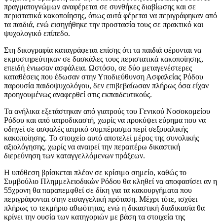
πραγματογνώμων αναφέρεται σε συνθήκες διαβίωσης και σε
περιστατικά κακοποίησης, όπως αυτά φέρεται να περιγράφηκαν από
τα παιδιά, ενώ εισηγήθηκε την προστασία τους σε πρακτικό και
ψυχολογικό επίπεδο.
Στη δικογραφία καταγράφεται επίσης ότι τα παιδιά φέρονται να
εκμυστηρεύτηκαν σε δασκάλες τους περιστατικά κακοποίησης,
επειδή ένιωσαν ασφάλεια. Ωστόσο, σε δύο μεταγενέστερες
καταθέσεις που έδωσαν στην Υποδιεύθυνση Ασφαλείας Ρόδου
παρουσία παιδοψυχολόγου, δεν επιβεβαίωσαν πλήρως όσα είχαν
προηγουμένως αναφερθεί στις εκπαιδευτικούς.
Τα ανήλικα εξετάστηκαν από γιατρούς του Γενικού Νοσοκομείου
Ρόδου και από ιατροδικαστή, χωρίς να προκύψει εύρημα που να
οδηγεί σε ασφαλές ιατρικό συμπέρασμα περί σεξουαλικής
κακοποίησης. Το στοιχείο αυτό αποτελεί μέρος της συνολικής
αξιολόγησης, χωρίς να αναιρεί την περαιτέρω δικαστική
διερεύνηση των καταγγελλόμενων πράξεων.
Η υπόθεση βρίσκεται πλέον σε κρίσιμο σημείο, καθώς το
Συμβούλιο Πλημμελειοδικών Ρόδου θα κληθεί να αποφασίσει αν η
55χρονη θα παραπεμφθεί σε δίκη για τα κακουργήματα που
περιγράφονται στην εισαγγελική πρόταση. Μέχρι τότε, ισχύει
πλήρως το τεκμήριο αθωότητας, ενώ η δικαστική διαδικασία θα
κρίνει την ουσία των κατηγοριών με βάση τα στοιχεία της