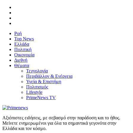
Ροή
Top News
Ελλάδα
Πολιτική
Οικονομία
Διεθνή
Θέματα
Τεχνολογία
Περιβάλλον & Ενέργεια
Υγεία & Επιστήμη
Πολιτισμός
Lifestyle
PrimeNews TV
Αξιόπιστες ειδήσεις, με σεβασμό στην παράδοση και το ήθος.
Μείνετε ενημερωμένοι για όλα τα σημαντικά γεγονότα στην
Ελλάδα και τον κόσμο.