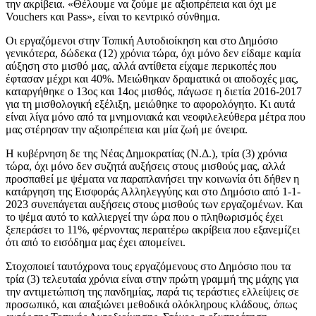
την ακρίβεια. «Θέλουμε να ζούμε με αξιοπρέπεια και όχι με
Vouchers και Pass», είναι το κεντρικό σύνθημα.
Οι εργαζόμενοι στην Τοπική Αυτοδιοίκηση και στο Δημόσιο
γενικότερα, δώδεκα (12) χρόνια τώρα, όχι μόνο δεν είδαμε καμία
αύξηση στο μισθό μας, αλλά αντίθετα είχαμε περικοπές που
έφτασαν μέχρι και 40%. Μειώθηκαν δραματικά οι αποδοχές μας,
καταργήθηκε ο 13ος και 14ος μισθός, πάγωσε η διετία 2016-2017
για τη μισθολογική εξέλιξη, μειώθηκε το αφορολόγητο. Κι αυτά
είναι λίγα μόνο από τα μνημονιακά και νεοφιλελεύθερα μέτρα που
μας στέρησαν την αξιοπρέπεια και μία ζωή με όνειρα.
Η κυβέρνηση δε της Νέας Δημοκρατίας (Ν.Δ.), τρία (3) χρόνια
τώρα, όχι μόνο δεν συζητά αυξήσεις στους μισθούς μας, αλλά
προσπαθεί με ψέματα να παραπλανήσει την κοινωνία ότι δήθεν η
κατάργηση της Εισφοράς Αλληλεγγύης και στο Δημόσιο από 1-1-
2023 συνεπάγεται αυξήσεις στους μισθούς των εργαζομένων. Και
το ψέμα αυτό το καλλιεργεί την ώρα που ο πληθωρισμός έχει
ξεπεράσει το 11%, φέρνοντας περαιτέρω ακρίβεια που εξανεμίζει
ότι από το εισόδημα μας έχει απομείνει.
Στοχοποιεί ταυτόχρονα τους εργαζόμενους στο Δημόσιο που τα
τρία (3) τελευταία χρόνια είναι στην πρώτη γραμμή της μάχης για
την αντιμετώπιση της πανδημίας, παρά τις τεράστιες ελλείψεις σε
προσωπικό, και απαξιώνει μεθοδικά ολόκληρους κλάδους, όπως