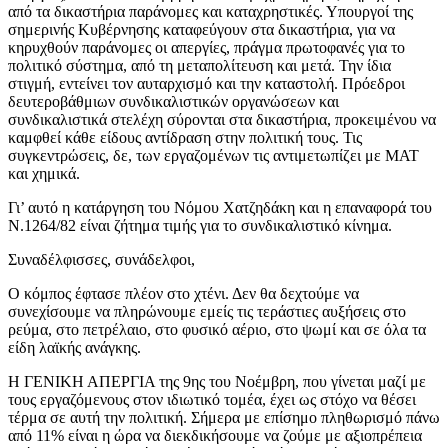
από τα δικαστήρια παράνομες και καταχρηστικές. Υπουργοί της
σημερινής Κυβέρνησης καταφεύγουν στα δικαστήρια, για να
κηρυχθούν παράνομες οι απεργίες, πράγμα πρωτοφανές για το
πολιτικό σύστημα, από τη μεταπολίτευση και μετά. Την ίδια
στιγμή, εντείνει τον αυταρχισμό και την καταστολή. Πρόεδροι
δευτεροβάθμιων συνδικαλιστικών οργανώσεων και
συνδικαλιστικά στελέχη σύρονται στα δικαστήρια, προκειμένου να
καμφθεί κάθε είδους αντίδραση στην πολιτική τους. Τις
συγκεντρώσεις, δε, των εργαζομένων τις αντιμετωπίζει με ΜΑΤ
και χημικά.
Γι’ αυτό η κατάργηση του Νόμου Χατζηδάκη και η επαναφορά του
Ν.1264/82 είναι ζήτημα τιμής για το συνδικαλιστικό κίνημα.
Συναδέλφισσες, συνάδελφοι,
Ο κόμπος έφτασε πλέον στο χτένι. Δεν θα δεχτούμε να
συνεχίσουμε να πληρώνουμε εμείς τις τεράστιες αυξήσεις στο
ρεύμα, στο πετρέλαιο, στο φυσικό αέριο, στο ψωμί και σε όλα τα
είδη λαϊκής ανάγκης.
Η ΓΕΝΙΚΗ ΑΠΕΡΓΙΑ της 9ης του Νοέμβρη, που γίνεται μαζί με
τους εργαζόμενους στον ιδιωτικό τομέα, έχει ως στόχο να θέσει
τέρμα σε αυτή την πολιτική. Σήμερα με επίσημο πληθωρισμό πάνω
από 11% είναι η ώρα να διεκδικήσουμε να ζούμε με αξιοπρέπεια