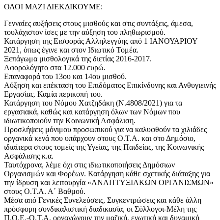
ΟΛΟΙ ΜΑΖΙ ΔΙΕΚΔΙΚΟΥΜΕ:
Γενναίες αυξήσεις στους μισθούς και στις συντάξεις, άμεσα,
τουλάχιστον ίσες με την αύξηση του πληθωρισμού.
Κατάργηση της Εισφοράς Αλληλεγγύης από 1 ΙΑΝΟΥΑΡΙΟΥ
2021, όπως έγινε και στον Ιδιωτικό Τομέα.
Ξεπάγωμα μισθολογικά της διετίας 2016-2017.
Αφορολόγητο στα 12.000 ευρώ.
Επαναφορά του 13ου και 14ου μισθού.
Αύξηση και επέκταση του Επιδόματος Επικίνδυνης και Ανθυγιεινής
Εργασίας. Καμία περικοπή του.
Κατάργηση του Νόμου Χατζηδάκη (Ν.4808/2021) για τα
εργασιακά, καθώς και κατάργηση όλων των Νόμων που
ιδιωτικοποιούν την Κοινωνική Ασφάλιση.
Προσλήψεις μόνιμου προσωπικού για να καλυφθούν τα χιλιάδες
οργανικά κενά που υπάρχουν στους Ο.Τ.Α. και στο Δημόσιο,
ιδιαίτερα στους τομείς της Υγείας, της Παιδείας, της Κοινωνικής
Ασφάλισης κ.α.
Ταυτόχρονα, λέμε όχι στις ιδιωτικοποιήσεις Δημόσιων
Οργανισμών και Φορέων. Κατάργηση κάθε σχετικής διάταξης για
την ίδρυση και λειτουργία «ΑΝΑΠΤΥΞΙΑΚΩΝ ΟΡΓΑΝΙΣΜΩΝ»
στους Ο.Τ.Α. Α΄ Βαθμού.
Μέσα από Γενικές Συνελεύσεις, Συγκεντρώσεις και κάθε άλλη
πρόσφορη συνδικαλιστική διαδικασία, οι Σύλλογοι-Μέλη της
Π.Ο.Ε.-Ο.Τ.Α. οργανώνουν την μαζική, ενωτική και δυναμική