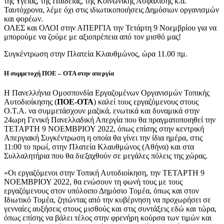
της Υγείας, της Παιδείας, της Κοινωνικής Ασφάλισης κ.α.
Ταυτόχρονα, λέμε όχι στις ιδιωτικοποιήσεις Δημόσιων οργανισμών
και φορέων.
ΟΛΕΣ και ΟΛΟΙ στην ΑΠΕΡΓΙΑ την Τετάρτη 9 Νοεμβρίου για να
μπορούμε να ζούμε με αξιοπρέπεια από τον μισθό μας!
Συγκέντρωση στην Πλατεία Κλαυθμώνος, ώρα 11.00 πμ.
Η συμμετοχή ΠΟΕ – ΟΤΑ στην απεργία
Η Πανελλήνια Ομοσπονδία Εργαζομένων Οργανισμών Τοπικής
Αυτοδιοίκησης (
ΠΟΕ-ΟΤΑ
) καλεί τους εργαζόμενους στους
Ο.Τ.Α. να συμμετάσχουν μαζικά, ενωτικά και δυναμικά στην
24ωρη Γενική Πανελλαδική Απεργία που θα πραγματοποιηθεί την
ΤΕΤΑΡΤΗ 9 ΝΟΕΜΒΡΙΟΥ 2022, όπως επίσης στην κεντρική
Απεργιακή Συγκέντρωση η οποία θα γίνει την ίδια ημέρα, στις
11:00 το πρωί, στην Πλατεία Κλαυθμώνος (Αθήνα) και στα
Συλλαλητήρια που θα διεξαχθούν σε μεγάλες πόλεις της χώρας.
«Οι εργαζόμενοι στην Τοπική Αυτοδιοίκηση, την ΤΕΤΑΡΤΗ 9
ΝΟΕΜΒΡΙΟΥ 2022, θα ενώσουν τη φωνή τους με τους
εργαζόμενους στον υπόλοιπο Δημόσιο Τομέα, όπως και στον
Ιδιωτικό Τομέα, ζητώντας από την κυβέρνηση να προχωρήσει σε
γενναίες αυξήσεις στους μισθούς και στις συντάξεις εδώ και τώρα,
όπως επίσης να βάλει τέλος στην φρενήρη κούρσα των τιμών και