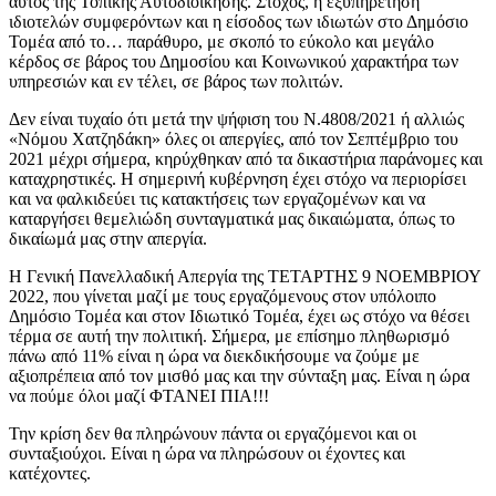
αυτός της Τοπικής Αυτοδιοίκησης. Στόχος, η εξυπηρέτηση
ιδιοτελών συμφερόντων και η είσοδος των ιδιωτών στο Δημόσιο
Τομέα από το… παράθυρο, με σκοπό το εύκολο και μεγάλο
κέρδος σε βάρος του Δημοσίου και Κοινωνικού χαρακτήρα των
υπηρεσιών και εν τέλει, σε βάρος των πολιτών.
Δεν είναι τυχαίο ότι μετά την ψήφιση του Ν.4808/2021 ή αλλιώς
«Νόμου Χατζηδάκη» όλες οι απεργίες, από τον Σεπτέμβριο του
2021 μέχρι σήμερα, κηρύχθηκαν από τα δικαστήρια παράνομες και
καταχρηστικές. Η σημερινή κυβέρνηση έχει στόχο να περιορίσει
και να φαλκιδεύει τις κατακτήσεις των εργαζομένων και να
καταργήσει θεμελιώδη συνταγματικά μας δικαιώματα, όπως το
δικαίωμά μας στην απεργία.
Η Γενική Πανελλαδική Απεργία της ΤΕΤΑΡΤΗΣ 9 ΝΟΕΜΒΡΙΟΥ
2022, που γίνεται μαζί με τους εργαζόμενους στον υπόλοιπο
Δημόσιο Τομέα και στον Ιδιωτικό Τομέα, έχει ως στόχο να θέσει
τέρμα σε αυτή την πολιτική. Σήμερα, με επίσημο πληθωρισμό
πάνω από 11% είναι η ώρα να διεκδικήσουμε να ζούμε με
αξιοπρέπεια από τον μισθό μας και την σύνταξη μας. Είναι η ώρα
να πούμε όλοι μαζί ΦΤΑΝΕΙ ΠΙΑ!!!
Την κρίση δεν θα πληρώνουν πάντα οι εργαζόμενοι και οι
συνταξιούχοι. Είναι η ώρα να πληρώσουν οι έχοντες και
κατέχοντες.