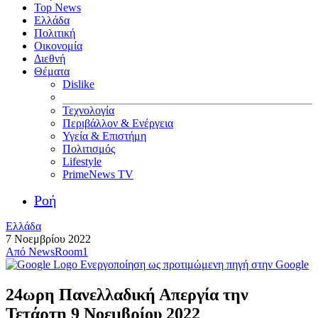
Top News
Ελλάδα
Πολιτική
Οικονομία
Διεθνή
Θέματα
Dislike
Τεχνολογία
Περιβάλλον & Ενέργεια
Υγεία & Επιστήμη
Πολιτισμός
Lifestyle
PrimeNews TV
Ροή
Ελλάδα
7 Νοεμβρίου 2022
Από
NewsRoom1
Ενεργοποίηση ως προτιμώμενη πηγή στην Google
24ωρη Πανελλαδική Απεργία την
Τετάρτη 9 Νοεμβρίου 2022