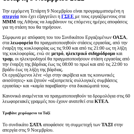
Την ερχόμενη Τετάρτη 9 Νοεμβρίου είναι προγραμματισμένη η
απεργία
που έχει εξαγγείλει η
ΓΣΕΕ
με τους εργαζόμενους στα
ΜΜΜ
της Αθήνας να λαμβάνουν τις επόμενες ημέρες αποφάσεις
για τη στάση που θα τηρήσουν.
Σύμφωνα με απόφαση του του Συνδικάτου Εργαζομένων
ΟΑΣΑ
,
στα
λεωφορεία
θα πραγματοποιηθούν στάσεις εργασίας, από την
έναρξη της κυκλοφορίας ως τις 9:00 και από τις 21:00 ως τη λήξη
της κυκλοφορίας, ενώ σε
μετρό
,
ηλεκτρικό σιδηρόδρομο
και
τραμ
, οι ηλεκτροδηγοί θα πραγματοποιήσουν στάση εργασίας από
την έναρξη της βάρδιας έως τις 08:00 το πρωί και από τις 22:00 το
βράδυ έως τη λήξη της βάρδιας.
Οι εργαζόμενοι λένε «όχι στην ακρίβεια και τις κοινωνικές
ανισότητες» και ζητούν «αξιοπρεπείς συλλογικές συμβάσεις
εργασίας» και «καμία παραβίαση» στα δικαιώματά τους.
Κανονικά αναμένεται να πραγματοποιηθούν τα δρομολόγια στις 60
λεωφορειακές γραμμές που έχουν ανατεθεί στα
ΚΤΕΛ
.
Τραβάνε χειρόφρενο τα Ταξί
Το συνδικάτο
ΣΑΤΑ
αποφάσισε τη συμμετοχή των
ΤΑΞΙ
στην
απεργία στις 9 Νοεμβρίου.