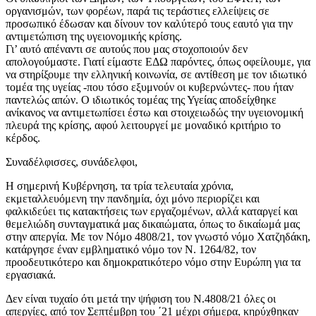
οργανισμών, των φορέων, παρά τις τεράστιες ελλείψεις σε
προσωπικό έδωσαν και δίνουν τον καλύτερό τους εαυτό για την
αντιμετώπιση της υγειονομικής κρίσης.
Γι’ αυτό απέναντι σε αυτούς που μας στοχοποιούν δεν
απολογούμαστε. Γιατί είμαστε ΕΔΩ παρόντες, όπως οφείλουμε, για
να στηρίξουμε την ελληνική κοινωνία, σε αντίθεση με τον ιδιωτικό
τομέα της υγείας -που τόσο εξυμνούν οι κυβερνώντες- που ήταν
παντελώς απών. Ο ιδιωτικός τομέας της Υγείας αποδείχθηκε
ανίκανος να αντιμετωπίσει έστω και στοιχειωδώς την υγειονομική
πλευρά της κρίσης, αφού λειτουργεί με μοναδικό κριτήριο το
κέρδος.
Συναδέλφισσες, συνάδελφοι,
Η σημερινή Κυβέρνηση, τα τρία τελευταία χρόνια,
εκμεταλλευόμενη την πανδημία, όχι μόνο περιορίζει και
φαλκιδεύει τις κατακτήσεις των εργαζομένων, αλλά καταργεί και
θεμελιώδη συνταγματικά μας δικαιώματα, όπως το δικαίωμά μας
στην απεργία. Με τον Νόμο 4808/21, τον γνωστό νόμο Χατζηδάκη,
κατάργησε έναν εμβληματικό νόμο τον Ν. 1264/82, τον
προοδευτικότερο και δημοκρατικότερο νόμο στην Ευρώπη για τα
εργασιακά.
Δεν είναι τυχαίο ότι μετά την ψήφιση του Ν.4808/21 όλες οι
απεργίες, από τον Σεπτέμβρη του ΄21 μέχρι σήμερα, κηρύχθηκαν