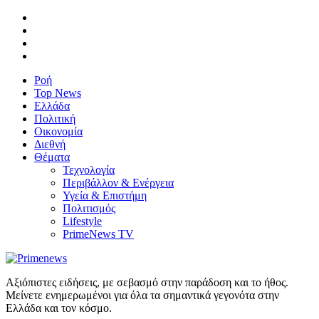
Ροή
Top News
Ελλάδα
Πολιτική
Οικονομία
Διεθνή
Θέματα
Τεχνολογία
Περιβάλλον & Ενέργεια
Υγεία & Επιστήμη
Πολιτισμός
Lifestyle
PrimeNews TV
Αξιόπιστες ειδήσεις, με σεβασμό στην παράδοση και το ήθος.
Μείνετε ενημερωμένοι για όλα τα σημαντικά γεγονότα στην
Ελλάδα και τον κόσμο.