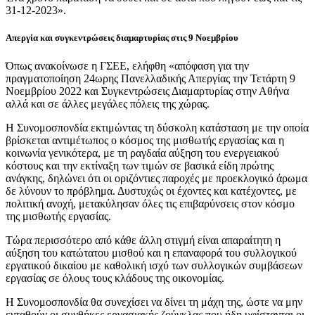
31-12-2023».
Απεργία και συγκεντρώσεις διαμαρτυρίας στις 9 Νοεμβρίου
Όπως ανακοίνωσε η ΓΣΕΕ, ελήφθη «απόφαση για την
πραγματοποίηση 24ωρης Πανελλαδικής Απεργίας την Τετάρτη 9
Νοεμβρίου 2022 και Συγκεντρώσεις Διαμαρτυρίας στην Αθήνα
αλλά και σε άλλες μεγάλες πόλεις της χώρας.
Η Συνομοσπονδία εκτιμώντας τη δύσκολη κατάσταση με την οποία
βρίσκεται αντιμέτωπος ο κόσμος της μισθωτής εργασίας και η
κοινωνία γενικότερα, με τη ραγδαία αύξηση του ενεργειακού
κόστους και την εκτίναξη των τιμών σε βασικά είδη πρώτης
ανάγκης, δηλώνει ότι οι οριζόντιες παροχές με προεκλογικό άρωμα
δε λύνουν το πρόβλημα. Δυστυχώς οι έχοντες και κατέχοντες, με
πολιτική ανοχή, μετακύλησαν όλες τις επιβαρύνσεις στον κόσμο
της μισθωτής εργασίας.
Τώρα περισσότερο από κάθε άλλη στιγμή είναι απαραίτητη η
αύξηση του κατώτατου μισθού και η επαναφορά του συλλογικού
εργατικού δικαίου με καθολική ισχύ των συλλογικών συμβάσεων
εργασίας σε όλους τους κλάδους της οικονομίας.
Η Συνομοσπονδία θα συνεχίσει να δίνει τη μάχη της, ώστε να μην
ενταθούν οι συνθήκες εργασιακής ζούγκλας που ήδη υφίστανται οι