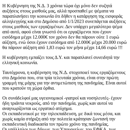
Η Κυβέρνηση της Ν.Δ. 3 χρόνια τώρα όχι μόνο δεν συζητά
αυξήσεις στους μισθούς μας, αλλά προσπαθεί με ψέματα να
παραπλανήσει την κοινωνία ότι δήθεν η κατάργηση της εισφοράς
αλληλεγγύης και στο Δημόσιο από 1/1/2023 συνεπάγεται αυξήσεις
στους μισθούς των εργαζομένων. Δεν υπάρχει μεγαλύτερο ψέμα
από αυτό, αφού είναι γνωστό ότι οι εργαζόμενοι που έχουν
εισόδημα μέχρι 12.000€ τον χρόνο δεν θα πάρουν ούτε 1 ευρώ
αύξηση, ενώ όσοι έχουν εισόδημα από 12.000€ μέχρι 20.000 ευρώ
θα πάρουν αύξηση από 1,83 ευρώ τον μήνα μέχρι 14,66 ευρώ !!!
Η κυβέρνηση εμπαίζει τους Δ.Υ. και παραπλανεί συνειδητά την
ελληνική κοινωνία.
Ταυτόχρονα, η κυβέρνηση της Ν.Δ. στοχοποιεί τους εργαζόμενους
στο Δημόσιο που, στα τρία τελευταία χρόνια, είναι στην πρώτη
γραμμή της μάχης για την αντιμετώπιση της πανδημίας. Είναι αυτοί
που κρατούν τη χώρα όρθια.
Οι συνάδελφοί μας υγειονομικοί -γιατροί και νοσηλευτές- έχουν
ήδη τριάντα νεκρούς, από την πανδημία, χωρίς καν αυτοί να
αναγνωρίζονται ως εργατικό ατύχημα.
Οι εκπαιδευτικοί με την τηλεκπαίδευση, με δικά τους μέσα, και
χωρίς καμία στήριξη από την πολιτεία κράτησαν ζωντανή την
εκπαιδευτική διαδικασία τον πρώτο χρόνο της πανδημίας.
Οι υπάλληλοι των Δήμων, των Υπουργείων, του ΕΦΚΑ, των