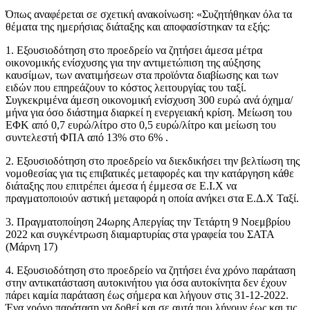
Όπως αναφέρεται σε σχετική ανακοίνωση: «Συζητήθηκαν όλα τα
θέματα της ημερήσιας διάταξης και αποφασίστηκαν τα εξής:
1. Εξουσιοδότηση στο προεδρείο να ζητήσει άμεσα μέτρα
οικονομικής ενίσχυσης για την αντιμετώπιση της αύξησης
καυσίμων, των ανατιμήσεων στα προϊόντα διαβίωσης και των
ειδών που επηρεάζουν το κόστος λειτουργίας του ταξί.
Συγκεκριμένα άμεση οικονομική ενίσχυση 300 ευρώ ανά όχημα/
μήνα για όσο διάστημα διαρκεί η ενεργειακή κρίση. Μείωση του
ΕΦΚ από 0,7 ευρώ/λίτρο στο 0,5 ευρώ/λίτρο και μείωση του
συντελεστή ΦΠΑ από 13% στο 6% .
2. Εξουσιοδότηση στο προεδρείο να διεκδικήσει την βελτίωση της
νομοθεσίας για τις επιβατικές μεταφορές και την κατάργηση κάθε
διάταξης που επιτρέπει άμεσα ή έμμεσα σε Ε.Ι.Χ να
πραγματοποιούν αστική μεταφορά η οποία ανήκει στα Ε.Δ.Χ Ταξί.
3. Πραγματοποίηση 24ωρης Απεργίας την Τετάρτη 9 Νοεμβρίου
2022 και συγκέντρωση διαμαρτυρίας στα γραφεία του ΣΑΤΑ
(Μάρνη 17)
4. Εξουσιοδότηση στο προεδρείο να ζητήσει ένα χρόνο παράταση
στην αντικατάσταση αυτοκινήτου για όσα αυτοκίνητα δεν έχουν
πάρει καμία παράταση έως σήμερα και λήγουν στις 31-12-2022.
Ένα χρόνο παράταση να δοθεί και σε αυτά που λήγουν έως και τις