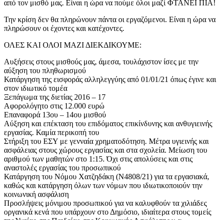
από τον μισθό μας. Είναι η ώρα να πούμε όλοι μαζί ΦΤΑΝΕΙ ΠΙΑ!
Την κρίση δεν θα πληρώνουν πάντα οι εργαζόμενοι. Είναι η ώρα να
πληρώσουν οι έχοντες και κατέχοντες.
ΟΛΕΣ ΚΑΙ ΟΛΟΙ ΜΑΖΙ ΔΙΕΚΔΙΚΟΥΜΕ:
Αυξήσεις στους μισθούς μας, άμεσα, τουλάχιστον ίσες με την
αύξηση του πληθωρισμού
Κατάργηση της εισφοράς αλληλεγγύης από 01/01/21 όπως έγινε και
στον ιδιωτικό τομέα
Ξεπάγωμα της διετίας 2016 – 17
Αφορολόγητο στις 12.000 ευρώ
Επαναφορά 13ου – 14ου μισθού
Αύξηση και επέκταση του επιδόματος επικίνδυνης και ανθυγιεινής
εργασίας. Καμία περικοπή του
Στήριξη του ΕΣΥ με γενναία χρηματοδότηση. Μέτρα υγιεινής και
ασφάλειας στους χώρους εργασίας και στα σχολεία. Μείωση του
αριθμού των μαθητών στο 1:15. Όχι στις απολύσεις και στις
αναστολές εργασίας του προσωπικού
Κατάργηση του Νόμου Χατζηδάκη (Ν4808/21) για τα εργασιακά,
καθώς και κατάργηση όλων των νόμων που ιδιωτικοποιούν την
κοινωνική ασφάλιση
Προσλήψεις μόνιμου προσωπικού για να καλυφθούν τα χιλιάδες
οργανικά κενά που υπάρχουν στο Δημόσιο, ιδιαίτερα στους τομείς