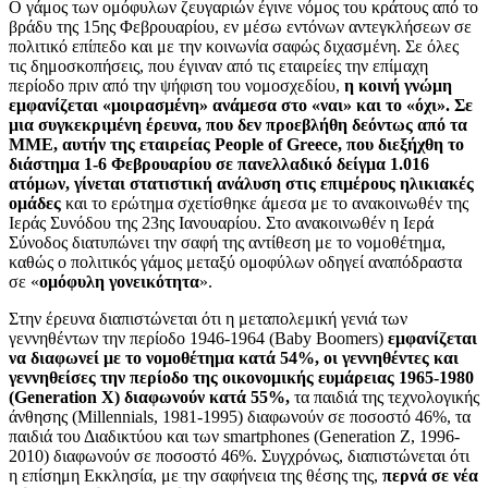
Ο γάμος των ομόφυλων ζευγαριών έγινε νόμος του κράτους από το
βράδυ της 15ης Φεβρουαρίου, εν μέσω εντόνων αντεγκλήσεων σε
πολιτικό επίπεδο και με την κοινωνία σαφώς διχασμένη. Σε όλες
τις δημοσκοπήσεις, που έγιναν από τις εταιρείες την επίμαχη
περίοδο πριν από την ψήφιση του νομοσχεδίου,
η κοινή γνώμη
εμφανίζεται «μοιρασμένη» ανάμεσα στο «ναι» και το «όχι». Σε
μια συγκεκριμένη έρευνα, που δεν προεβλήθη δεόντως από τα
ΜΜΕ, αυτήν της εταιρείας People of Greece, που διεξήχθη το
διάστημα 1-6 Φεβρουαρίου σε πανελλαδικό δείγμα 1.016
ατόμων, γίνεται στατιστική ανάλυση στις επιμέρους ηλικιακές
ομάδες
και το ερώτημα σχετίσθηκε άμεσα με το ανακοινωθέν της
Ιεράς Συνόδου της 23ης Ιανουαρίου. Στο ανακοινωθέν η Ιερά
Σύνοδος διατυπώνει την σαφή της αντίθεση με το νομοθέτημα,
καθώς ο πολιτικός γάμος μεταξύ ομοφύλων οδηγεί αναπόδραστα
σε «
ομόφυλη γονεικότητα
».
Στην έρευνα διαπιστώνεται ότι η μεταπολεμική γενιά των
γεννηθέντων την περίοδο 1946-1964 (Baby Boomers)
εμφανίζεται
να διαφωνεί με το νομοθέτημα κατά 54%, οι γεννηθέντες και
γεννηθείσες την περίοδο της οικονομικής ευμάρειας 1965-1980
(Generation X) διαφωνούν κατά 55%,
τα παιδιά της τεχνολογικής
άνθησης (Millennials, 1981-1995) διαφωνούν σε ποσοστό 46%, τα
παιδιά του Διαδικτύου και των smartphones (Generation Z, 1996-
2010) διαφωνούν σε ποσοστό 46%. Συγχρόνως, διαπιστώνεται ότι
η επίσημη Εκκλησία, με την σαφήνεια της θέσης της,
περνά σε νέα