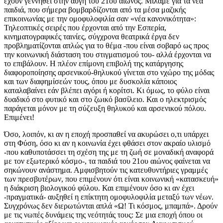
έχουν γεννηθεί στην αυγή του 21ου αιώνος. Μιλάμε για τα νέα
παιδιά, που σήμερα βομβαρδίζονται από τα μέσα μαζικής
επικοινωνίας με την ομοφυλοφιλία σαν «νέα κανονικότητα»:
Τηλεοπτικές σειρές που έρχονται από την Εσπερία,
κινηματογραφικές ταινίες, σύγχρονα θεατρικά έργα δεν
προβληματίζονται απλώς για το θέμα -που είναι σοβαρό ως προς
την κοινωνική διάσταση του στιγματισμού του- αλλά έρχονται να
το επιβάλουν. Η πλέον επίμονη επιβολή της κατάργησης
διαφοροποίησης αρσενικού-θηλυκού γίνεται στο νχώρο της μόδας
και των διαφημίσεών τους, όπου με δυσκολία κάποιος
καταλαβαίνει εάν βλέπει αγόρι ή κορίτσι. Κι όμως, το φύλο είναι
δυαδικό στο φυτικό και στο ζωικό βασίλειο. Και ο ηλεκτρισμός
παράγεται μόνον με τη σύζευξη θηλυκού και αρσενικού πόλου.
Επιμένει!
Όσο, λοιπόν, κι αν η εποχή προσπαθεί να ακυρώσει ο,τι υπάρχει
στη Φύση, όσο κι αν η κοινωνία έχει φθάσει στον ακραίο υλισμό
-που καθυποτάσσει τη σχέση της με τη ζωή σε μοναδική αναφορά
με τον εξωτερικό κόσμο-, τα παιδιά του 21ου αιώνος φαίνεται να
σηκώνουν ανάστημα. Αμφισβητούν τις κατευθυντήριες γραμμές
των πρεσβυτέρων, που επιμένουν ότι είναι κοινωνική «κατασκευή»
η διάκριση βιολογικού φύλου. Και επιμένουν όσο κι αν έχει
-πραγματικά- αυξηθεί η επίκτητη ομοφυλοφιλία μεταξύ των νέων.
Συγχρόνως δεν διερωτώνται απλά «Ω! Τι κόσμος, μπαμπά». Δρούν
με τις νωπές δυνάμεις της νεότητάς τους: Σε μια εποχή όπου οι