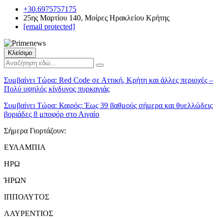
+30.6975757175
25ης Μαρτίου 140, Μοίρες Ηρακλείου Κρήτης
[email protected]
Κλείσιμο
Συμβαίνει Τώρα:
Red Code σε Αττική, Κρήτη και άλλες περιοχές –
Πολύ υψηλός κίνδυνος πυρκαγιάς
Συμβαίνει Τώρα:
Καιρός: Έως 39 βαθμούς σήμερα και θυελλώδεις
βοριάδες 8 μποφόρ στο Αιγαίο
Σήμερα Γιορτάζουν:
ΕΥΛΑΜΠΙΑ
ΗΡΩ
ΉΡΩΝ
ΙΠΠΟΛΥΤΟΣ
ΛΑΥΡΕΝΤΙΟΣ