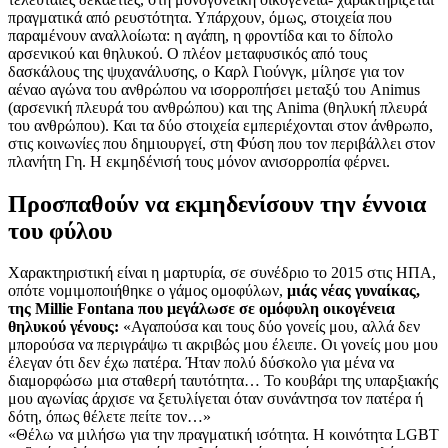
πραγματικά από ρευστότητα. Υπάρχουν, όμως, στοιχεία που
παραμένουν αναλλοίωτα: η αγάπη, η φροντίδα και το δίπολο
αρσενικού και θηλυκού. Ο πλέον μεταφυσικός από τους
δασκάλους της ψυχανάλυσης, ο Καρλ Γιούνγκ, μίλησε για τον
αέναο αγώνα του ανθρώπου να ισορροπήσει μεταξύ του Animus
(αρσενική πλευρά του ανθρώπου) και της Anima (θηλυκή πλευρά
του ανθρώπου). Και τα δύο στοιχεία εμπεριέχονται στον άνθρωπο,
στις κοινωνίες που δημιουργεί, στη Φύση που τον περιβάλλει στον
πλανήτη Γη. Η εκμηδένισή τους μόνον ανισορροπία φέρνει.
Προσπαθούν να εκμηδενίσουν την έννοια
του φύλου
Χαρακτηριστική είναι η μαρτυρία, σε συνέδριο το 2015 στις ΗΠΑ,
οπότε νομιμοποιήθηκε ο γάμος ομοφύλων,
μιάς νέας γυναίκας,
της Millie Fontana που μεγάλωσε σε ομόφυλη οικογένεια
θηλυκού γένους:
«Αγαπούσα και τους δύο γονείς μου, αλλά δεν
μπορούσα να περιγράψω τι ακριβώς μου έλειπε. Οι γονείς μου μου
έλεγαν ότι δεν έχω πατέρα. Ήταν πολύ δύσκολο για μένα να
διαμορφώσω μια σταθερή ταυτότητα… Το κουβάρι της υπαρξιακής
μου αγωνίας άρχισε να ξετυλίγεται όταν συνάντησα τον πατέρα ή
δότη, όπως θέλετε πείτε τον…»
«Θέλω να μιλήσω για την πραγματική ισότητα. Η κοινότητα LGBT