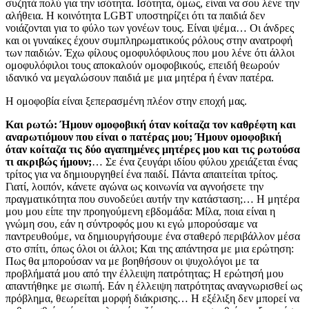
συζητά πολύ για την ισότητα. Ισότητα, όμως, είναι να σου λένε την
αλήθεια. Η κοινότητα LGBT υποστηρίζει ότι τα παιδιά δεν
νοιάζονται για το φύλο των γονέων τους. Είναι ψέμα… Οι άνδρες
και οι γυναίκες έχουν συμπληρωματικούς ρόλους στην ανατροφή
των παιδιών. Έχω φίλους ομοφυλόφιλους που μου λένε ότι άλλοι
ομοφυλόφιλοι τους αποκαλούν ομοφοβικούς, επειδή θεωρούν
ιδανικό να μεγαλώσουν παιδιά με μια μητέρα ή έναν πατέρα.
Η ομοφοβία είναι ξεπερασμένη πλέον στην εποχή μας.
Και ρωτώ: Ήμουν ομοφοβική όταν κοίταζα τον καθρέφτη και
αναρωτιόμουν που είναι ο πατέρας μου; Ήμουν ομοφοβική
όταν κοίταζα τις δύο αγαπημένες μητέρες μου και τις ρωτούσα
τι ακριβώς ήμουν;
… Σε ένα ζευγάρι ιδίου φύλου χρειάζεται ένας
τρίτος για να δημιουργηθεί ένα παιδί. Πάντα απαιτείται τρίτος.
Γιατί, λοιπόν, κάνετε αγώνα ως κοινωνία να αγνοήσετε την
πραγματικότητα που συνοδεύει αυτήν την κατάσταση;… Η μητέρα
μου μου είπε την προηγούμενη εβδομάδα: Μίλα, ποια είναι η
γνώμη σου, εάν η σύντροφός μου κι εγώ μπορούσαμε να
παντρευθούμε, να δημιουργήσουμε ένα σταθερό περιβάλλον μέσα
στο σπίτι, όπως όλοι οι άλλοι; Και της απάντησα με μια ερώτηση:
Πως θα μπορούσαν να με βοηθήσουν οι ψυχολόγοι με τα
προβλήματά μου από την έλλειψη πατρότητας; Η ερώτησή μου
απαντήθηκε με σιωπή. Εάν η έλλειψη πατρότητας αναγνωρισθεί ως
πρόβλημα, θεωρείται μορφή διάκρισης… Η εξέλιξη δεν μπορεί να