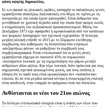
φάση υψηλής δημοφιλίας.
Σε ο,τι αφορά τις ηλικιακές ομάδες, καταρχήν οι παλαιότερες γενιές
εμφανίζονται ιδιαιτέρως διαλλακτικές στο θέμα, σε σχέση με τη
νοοτροπία με την οποία έχουν γαλουχηθεί. Είναι άνθρωποι που
γεννήθηκαν σε χρονική περίοδο κατά την οποία ήταν ακόμη νωπός
ο στιγματισμός του σεξουαλικού προσανατολισμού. Μόλις τον
Δεκέμβριο 1973 είχε αφαιρεθεί η ομοφυλοφιλία από τον κατάλογο
των ψυχικών διαταραχών του σχετικού εγχειριδίου. Η δεύτερη
μεγάλη αλλαγή επήλθε το 2015 με το Σύμφωνο ελεύθερης
συμβίωσης που καθιέρωσε τη δυνατότητα δύο ενηλίκων
-ανεξαρτήτως φύλου- να ρυθμίζουν τη συμβίωσή τους
συμβολαιογραφικά. Είναι εντυπωσιακό ότι οι γενιές αυτές
εμφανίζονται σήμερα σε ποσοστό 45% να συμφωνούν
-τουλάχιστον λεκτικά- με τη νομιμοποίηση του γάμου μεταξύ
ανθρώπων ιδίου φύλου. Και λέμε λεκτικά, διότι πρόκειται για τους
σημερινούς σχετικά ηλικιωμένους γονείς, για τους οποίους η
είδηση ότι το παιδί τους είναι ομοφυλόφιλο δεν «καταπίνεται»
εύκολα. Κι αν στα μεγάλα αστικά κέντρα η συγκεκριμένη επιλογή
είναι αποδεκτή, στην επαρχία τα πράγματα είναι πιο δύσκολα.
Ανθίστανται οι νέοι του 21ου αιώνος
Το δεύτερο εντυπωσιακό στοιχείο είναι η στάση των νέων που