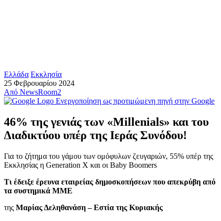
Ελλάδα
Εκκλησία
25 Φεβρουαρίου 2024
Από
NewsRoom2
Ενεργοποίηση ως προτιμώμενη πηγή στην Google
46% της γενιάς των «Millenials» και του
Διαδικτύου υπέρ της Ιεράς Συνόδου!
Για το ζήτημα του γάμου των ομόφυλων ζευγαριών, 55% υπέρ της
Εκκλησίας η Generation X και οι Baby Boomers
Τι έδειξε έρευνα εταιρείας δημοσκοπήσεων που απεκρύβη από
τα συστημικά ΜΜΕ
της
Μαρίας Δεληθανάση – Εστία της Κυριακής