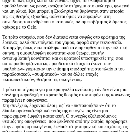
αρχετυπικές αξίες και οι κοινωνικές αρχές του Διαφωτισμού
προβάλλονται ως passe, αναζητούν στήριγμα στο ανώτερο, φωτεινό
και μη υλικό. Και μπορεί η Εκκλησία να βαρύνεται στην ιστορία
της ως θεσμός εξουσίας, φαίνεται όμως να παραμένει στη
συνείδηση του ανθρώπου ο ιστορικός, αδιαμφισβήτητος διάμεσος
κρίκος με το Θείο.
Το τρίτο στοιχείο, που δεν διατυπώνεται σαφώς στο ερώτημα της
έρευνας, αλλά συνεπάγεται του γάμου, αφορά στην τεκνοθεσία.
Καταρχήν, όπως διαπιστώθηκε από τα διαμειφθέντα στην πολιτική
σκηνή, η ομοφυλόφιλη κοινότητα -που θεωρεί εαυτήν
αντισυμβατική κοινότητα- και οι κραταιοί υποστηρικτές της -που
αυτοπροσδιορίζονται ως προοδευτικά στοιχεία έναντι των
υπολοίπων- γιόρτασαν την επίσημη αποδοχή της στο πλαίσιο του
παραδοσιακού, «συμβατικού» και σε άλλες εποχές
«καταπιεστικού», θεσμού της οικογένειας.
Πρόκειται σίγουρα για μια κραυγαλέα αντίφαση, εάν δεν είναι μια
πάνδημη παραδοχή ότι κραταιός θεσμός στον πυρήνα της κοινωνίας
παραμένει η οικογένεια.
Στη συνέχεια, έρχονται όλοι μαζί να «πιστοποιήσουν» ότι το
δίπολο αρσενικό-θηλυκό εντός της οικογένειας είναι μια
παρωχημένη έμφυλη κατασκευή. Ο συνεχώς εξελισσόμενος
θεσμός της οικογένειας -που ξεκίνησε από την φατρία, προχώρησε
στην ευρύτερη οικογένεια, έφθασε στην πυρηνική και εσχάτως, τις
τελευταίες δεκαετίες, στη μονογονεική οικογένεια- χαρακτηρίζεται