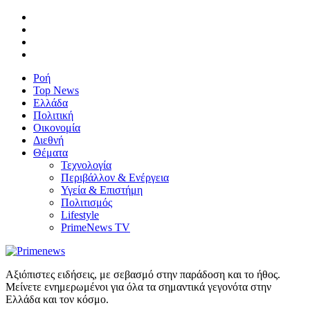
Ροή
Top News
Ελλάδα
Πολιτική
Οικονομία
Διεθνή
Θέματα
Τεχνολογία
Περιβάλλον & Ενέργεια
Υγεία & Επιστήμη
Πολιτισμός
Lifestyle
PrimeNews TV
Αξιόπιστες ειδήσεις, με σεβασμό στην παράδοση και το ήθος.
Μείνετε ενημερωμένοι για όλα τα σημαντικά γεγονότα στην
Ελλάδα και τον κόσμο.