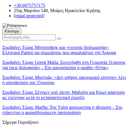
+30.6975757175
25ης Μαρτίου 140, Μοίρες Ηρακλείου Κρήτης
[email protected]
Κλείσιμο
Συμβαίνει Τώρα:
Μητσοτάκης και «ενεργός διπλωματία»:
Ελληνικά Patriot για συμμάχους που αγκαλιάζουν την Άγκυρα
Συμβαίνει Τώρα:
Greek Mafia: Συνελήφθη στη Γερμανία 31χρονος
για τρεις δολοφονίες – Στο μικροσκόπιο η ομάδα «Έντικ»
Συμβαίνει Τώρα:
Μυστράς: «Δεν υπήρχε οικονομικό κίνητρο» λέει
η υπεράσπιση του 55χρονου
Συμβαίνει Τώρα:
Σένγκεν υπό πίεση: Μαδρίτη και Ρώμη απαντούν
με ελέγχους μετά τη μεταναστευτική έκρηξη
Συμβαίνει Τώρα:
Marfin: Την Τρίτη απολογείται η 46χρονη – Στο
επίκεντρο η αμφισβητούμενη ταυτοποίηση
Σήμερα Γιορτάζουν: