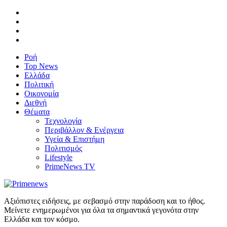
Ροή
Top News
Ελλάδα
Πολιτική
Οικονομία
Διεθνή
Θέματα
Τεχνολογία
Περιβάλλον & Ενέργεια
Υγεία & Επιστήμη
Πολιτισμός
Lifestyle
PrimeNews TV
Αξιόπιστες ειδήσεις, με σεβασμό στην παράδοση και το ήθος.
Μείνετε ενημερωμένοι για όλα τα σημαντικά γεγονότα στην
Ελλάδα και τον κόσμο.