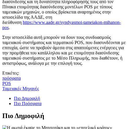
διασύνδεσης και τη δυνατότητα πληροφόρησής τους από τον
Πίνακα ετοιμότητας διασύνδεσης μοντέλων POS με τύπους
ταμειακών μηχανών, ο οποίος βρίσκεται αναρτημένος στην
ιστοσελίδα της ΑΑΔΕ, στη
διεύθυνση
https://www.aade.gr/syndyasmoi-tameiakon-mihanon-
pos
.
Στην ιστοσελίδα αυτή μπορούν να δουν τους συνδυασμούς
ταμειακού συστήματος και τερματικού POS, που διασυνδέονται με
επιτυχία, ώστε να προβούν άμεσα στις απαιτούμενες ενέργειες για
την προμήθεια του κατάλληλου και με ετοιμότητα διασύνδεσης
ταμειακού συστήματος με το Μέσο Πληρωμής, που διαθέτουν, ή
αντιστρόφως, ανάλογα με την επιλογή τους.
Ετικέτες:
πρόσφατα
POS
Ταμειακές Μηχανές
Πιο Δημοφιλή
Πιο Πρόσφατα
Πιο Δημοφιλή