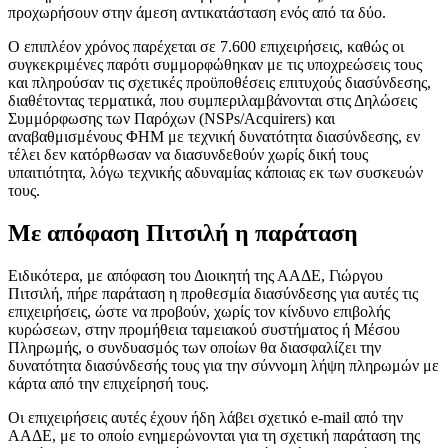
προχωρήσουν στην άμεση αντικατάσταση ενός από τα δύο.
Ο επιπλέον χρόνος παρέχεται σε 7.600 επιχειρήσεις, καθώς οι
συγκεκριμένες παρότι συμμορφώθηκαν με τις υποχρεώσεις τους
και πληρούσαν τις σχετικές προϋποθέσεις επιτυχούς διασύνδεσης,
διαθέτοντας τερματικά, που συμπεριλαμβάνονται στις Δηλώσεις
Συμμόρφωσης των Παρόχων (NSPs/Acquirers) και
αναβαθμισμένους ΦΗΜ με τεχνική δυνατότητα διασύνδεσης, εν
τέλει δεν κατόρθωσαν να διασυνδεθούν χωρίς δική τους
υπαιτιότητα, λόγω τεχνικής αδυναμίας κάποιας εκ των συσκευών
τους.
Με απόφαση Πιτσιλή η παράταση
Ειδικότερα, με απόφαση του Διοικητή της ΑΑΔΕ, Γιώργου
Πιτσιλή, πήρε παράταση η προθεσμία διασύνδεσης για αυτές τις
επιχειρήσεις, ώστε να προβούν, χωρίς τον κίνδυνο επιβολής
κυρώσεων, στην προμήθεια ταμειακού συστήματος ή Μέσου
Πληρωμής, ο συνδυασμός των οποίων θα διασφαλίζει την
δυνατότητα διασύνδεσής τους για την σύννομη λήψη πληρωμών με
κάρτα από την επιχείρησή τους.
Οι επιχειρήσεις αυτές έχουν ήδη λάβει σχετικό e-mail από την
ΑΑΔΕ, με το οποίο ενημερώνονται για τη σχετική παράταση της