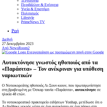
Τεχνολογία
Περιβάλλον & Ενέργεια
Υγεία & Επιστήμη
Πολιτισμός
Lifestyle
PrimeNews TV
Ροή
Διεθνή
27 Δεκεμβρίου 2023
Από
NewsRoom2
Ενεργοποίηση ως προτιμώμενη πηγή στην Google
Αυτοκτόνησε γνωστός ηθοποιός από τα
«Παράσιτα» – Τον ανέκριναν για υπόθεση
ναρκωτικών
Ο Νοτιοκορεάτης ηθοποιός Λι Σουν-κιουν, που πρωταγωνίστησε
στη βραβευμένη με Όσκαρ ταινία «Παράσιτα»,
αυτοκτόνησε
σε
ηλικία 48 ετών.
Το νοτιοκορεατικό πρακτορείο ειδήσεων Yonhap, μετέδωσε ότι ο
Λι βρέθηκε νεκρός μέσα σε ένα αυτοκίνητο σε ένα πάρκο στη