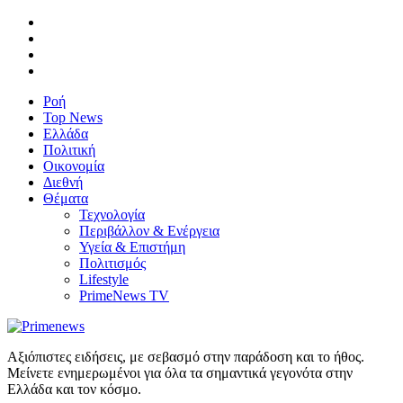
Ροή
Top News
Ελλάδα
Πολιτική
Οικονομία
Διεθνή
Θέματα
Τεχνολογία
Περιβάλλον & Ενέργεια
Υγεία & Επιστήμη
Πολιτισμός
Lifestyle
PrimeNews TV
Αξιόπιστες ειδήσεις, με σεβασμό στην παράδοση και το ήθος.
Μείνετε ενημερωμένοι για όλα τα σημαντικά γεγονότα στην
Ελλάδα και τον κόσμο.