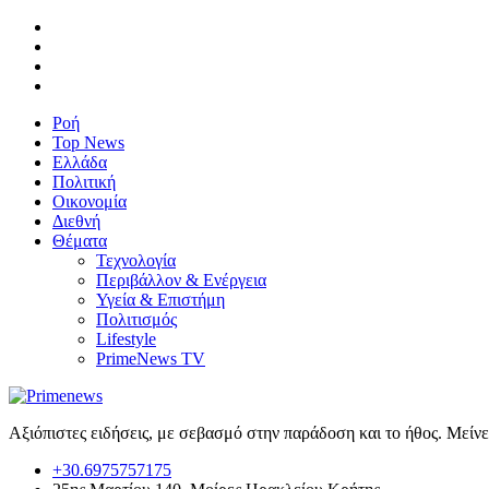
Ροή
Top News
Ελλάδα
Πολιτική
Οικονομία
Διεθνή
Θέματα
Τεχνολογία
Περιβάλλον & Ενέργεια
Υγεία & Επιστήμη
Πολιτισμός
Lifestyle
PrimeNews TV
Αξιόπιστες ειδήσεις, με σεβασμό στην παράδοση και το ήθος. Μείν
+30.6975757175