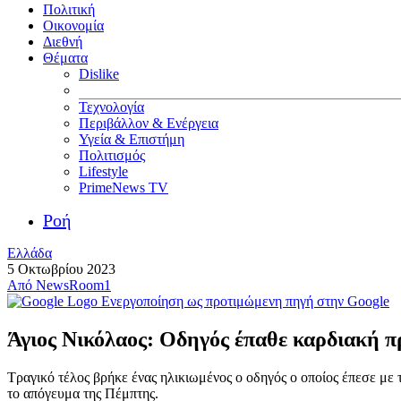
Πολιτική
Οικονομία
Διεθνή
Θέματα
Dislike
Τεχνολογία
Περιβάλλον & Ενέργεια
Υγεία & Επιστήμη
Πολιτισμός
Lifestyle
PrimeNews TV
Ροή
Ελλάδα
5 Οκτωβρίου 2023
Από
NewsRoom1
Ενεργοποίηση ως προτιμώμενη πηγή στην Google
Άγιος Νικόλαος: Οδηγός έπαθε καρδιακή π
Τραγικό τέλος βρήκε ένας ηλικιωμένος ο οδηγός ο οποίος έπεσε με
το απόγευμα της Πέμπτης.