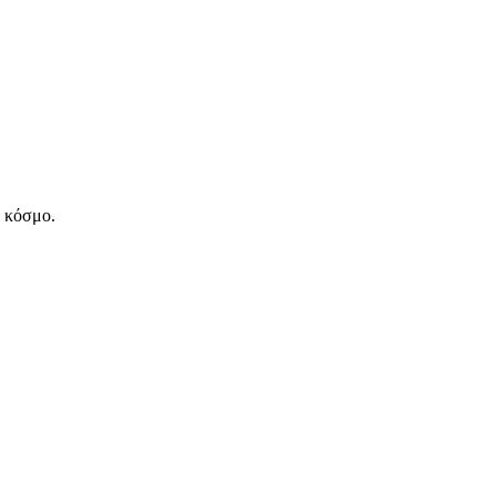
ν κόσμο.