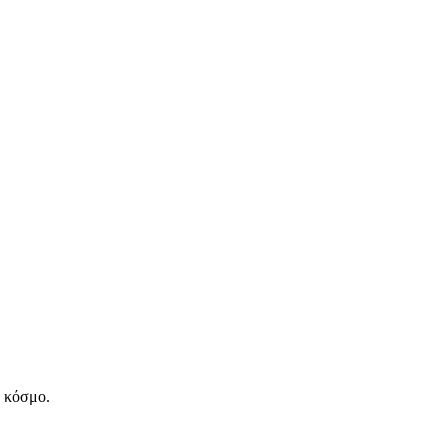
ν κόσμο.