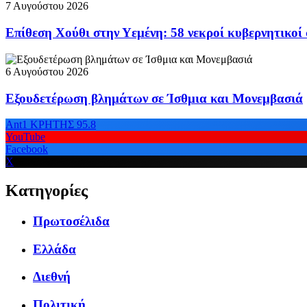
7 Αυγούστου 2026
Επίθεση Χούθι στην Υεμένη: 58 νεκροί κυβερνητικοί
6 Αυγούστου 2026
Εξουδετέρωση βλημάτων σε Ίσθμια και Μονεμβασιά
Ant1 ΚΡΗΤΗΣ 95.8
YouTube
Facebook
X
Κατηγορίες
Πρωτοσέλιδα
Ελλάδα
Διεθνή
Πολιτική