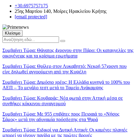
+30.6975757175
25ης Μαρτίου 140, Μοίρες Ηρακλείου Κρήτης
[email protected]
Κλείσιμο
Συμβαίνει Τώρα:
Θάνατος 4χρονου στην Πάρο: Οι καταγγελίες της
οικογένειας και τα κρίσιμα ερωτήματα
Συμβαίνει Τώρα:
Θρίλερ στον Λυκαβηττό: Νεκρή 57χρονη που
είχε δηλωθεί αγνοούμενη από την Κυψέλη
Συμβαίνει Τώρα:
Δημόσιο χρέος: Η Ελλάδα κυνηγά το 100% του
ΑΕΠ – Το μεγάλο τεστ μετά το Ταμείο Ανάκαμψης
Συμβαίνει Τώρα:
Κουβαράς: Νέα φωτιά στην Αττική μέσα σε
συνθήκες κόκκινου συναγερμού
Συμβαίνει Τώρα:
Με 955 επιβάτες προς Πειραιά το «Νήσος
Σάμος» μετά την αδυναμία πρόσδεσης στα Ψαρά
Συμβαίνει Τώρα:
Ειδικοί για Δυτική Αττική: Οι καμένες πλαγιές
μπορεί να γίνουν παγίδα με τις πρώτες βροχές