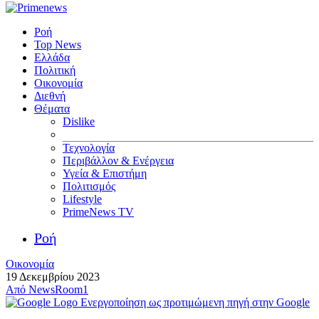
Ροή
Top News
Ελλάδα
Πολιτική
Οικονομία
Διεθνή
Θέματα
Dislike
Τεχνολογία
Περιβάλλον & Ενέργεια
Υγεία & Επιστήμη
Πολιτισμός
Lifestyle
PrimeNews TV
Ροή
Οικονομία
19 Δεκεμβρίου 2023
Από
NewsRoom1
Ενεργοποίηση ως προτιμώμενη πηγή στην Google