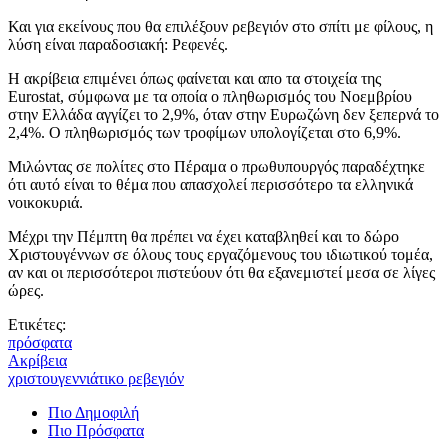
Και για εκείνους που θα επιλέξουν ρεβεγιόν στο σπίτι με φίλους, η
λύση είναι παραδοσιακή: Ρεφενές.
Η ακρίβεια επιμένει όπως φαίνεται και απο τα στοιχεία της
Eurostat, σύμφωνα με τα οποία ο πληθωρισμός του Νοεμβρίου
στην Ελλάδα αγγίζει το 2,9%, όταν στην Ευρωζώνη δεν ξεπερνά το
2,4%. Ο πληθωρισμός των τροφίμων υπολογίζεται στο 6,9%.
Μιλώντας σε πολίτες στο Πέραμα ο πρωθυπουργός παραδέχτηκε
ότι αυτό είναι το θέμα που απασχολεί περισσότερο τα ελληνικά
νοικοκυριά.
Μέχρι την Πέμπτη θα πρέπει να έχει καταβληθεί και το δώρο
Χριστουγέννων σε όλους τους εργαζόμενους του ιδιωτικού τομέα,
αν και οι περισσότεροι πιστεύουν ότι θα εξανεμιστεί μεσα σε λίγες
ώρες.
Ετικέτες:
πρόσφατα
Ακρίβεια
χριστουγεννιάτικο ρεβεγιόν
Πιο Δημοφιλή
Πιο Πρόσφατα