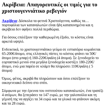
Ακρίβεια: Απαγορευτικές οι τιμές για το
χριστουγεννιάτικο ρεβεγιόν
Ακρίβεια
: Δύσκολα τα φετινά Χριστούγεννα, καθώς τα…
πορτοφόλια των καταναλωτών είναι ήδη καταπονημένα και η
ακρίβεια δεν αφήνει πολλά περιθώρια.
Για όσους επιλέξουν την καθιερωμένη έξοδο, το κόστος είναι
αρκετά υψηλό.
Ενδεικτικά, το χριστουγεννιάτικο γεύμα σε εστιατόριο κυμαίνεται
65-200€/άτομο, στις ελληνικές πίστες το κόστος φτάνει τα 50€/
άτομο (στο μπαρ) ή 160-220€/φιάλη (4 άτομα). Σε ξενοδοχείο το
εορταστικό μενού στα μεγάλα ξενοδοχεία κοστίζει 180-220€/
άτομο, ενώ μια παρέα σε κλάμπ θα πληρώσει 110€/φιάλη ( 5
άτομα)
Όμως, φέτος, ακριβά θα πληρώσουν και όσοι επιλέξουν το
οικογενειακό δείπνο στο σπίτι.
Σύμφωνα με την έρευνα του ινστιτούτου καταναλωτών, ένα τραπέζι
4 ατόμων, θα ξεπεράσει τα 147 ευρώ, με την γαλοπούλα και τη
γέμισή της να αγγίζει τα 34 ευρώ και τα γλυκά να φτάνουν ακόμη
και τα 28 ευρώ.