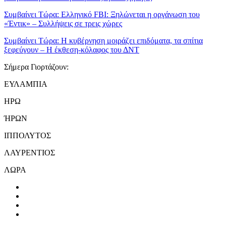
Συμβαίνει Τώρα:
Ελληνικό FBI: Ξηλώνεται η οργάνωση του
«Έντικ» – Συλλήψεις σε τρεις χώρες
Συμβαίνει Τώρα:
Η κυβέρνηση μοιράζει επιδόματα, τα σπίτια
ξεφεύγουν – Η έκθεση-κόλαφος του ΔΝΤ
Σήμερα Γιορτάζουν:
ΕΥΛΑΜΠΙΑ
ΗΡΩ
ΉΡΩΝ
ΙΠΠΟΛΥΤΟΣ
ΛΑΥΡΕΝΤΙΟΣ
ΛΩΡΑ