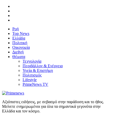
Ροή
Top News
Ελλάδα
Πολιτική
Οικονομία
Διεθνή
Θέματα
Τεχνολογία
Περιβάλλον & Ενέργεια
Υγεία & Επιστήμη
Πολιτισμός
Lifestyle
PrimeNews TV
Αξιόπιστες ειδήσεις, με σεβασμό στην παράδοση και το ήθος.
Μείνετε ενημερωμένοι για όλα τα σημαντικά γεγονότα στην
Ελλάδα και τον κόσμο.