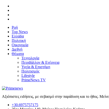
Ροή
Top News
Ελλάδα
Πολιτική
Οικονομία
Διεθνή
Θέματα
Τεχνολογία
Περιβάλλον & Ενέργεια
Υγεία & Επιστήμη
Πολιτισμός
Lifestyle
PrimeNews TV
Αξιόπιστες ειδήσεις, με σεβασμό στην παράδοση και το ήθος. Μείν
+30.6975757175