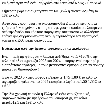
κιλό,ενώ πριν από ενάμιση χρόνο επωλειτο από 6 έως 7 € το κιλό.
Σήμερα η βαρελισια ξεπερνάει τα 14€ ,ενώ η συσκευασμένη τα
18€ το κιλό!
Αυτό όμως που πρέπει να υπογραμμισθεί ιδιαίτερα είναι ότι τα
χρήματα δεν πηγαίνουν στους παραγωγούς,οι οποίοι απελπισμένοι
από την άνοδο του κόστους παραγωγής σκέπτονται να αλλάξουν
επάγγελμα,συρρικνώνοντας ακόμη περισσότερο τον πρωτογενή
τομέα της Ελληνικής οικονομίας.
Ενδεικτικά από την έρευνα προκύπτουν τα ακόλουθα:
Ενώ η τιμή της φέτας στην λιανική αυξήθηκε κατά +120% στην
τελευταία διετία,μεταξύ 2023 και 2024 οι παραγωγοί κτηνοτρόφοι
εισπράττουν λιγότερα, με τους μεσάζοντες εμπόρους και τα σούπερ
μάρκετ να θησαυρίζουν!
Έτσι το 2023 ο κτηνοτρόφος εισέπραττε 1,75-1,80 € το κιλό το
αιγοπρόβειο γάλα,ενώ το 2024 εισπράττει λιγότερα:1,50-1,55€ το
κιλό!
Την ίδια χρονική περίοδο η Ελληνική φέτα στο εξωτερικό,
σύμφωνα πάντα με την έρευνα του europost.gr, πωλείται
μεταξυ12,5 και 19€ το κιλό!