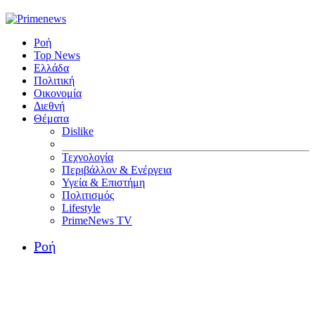
Ροή
Top News
Ελλάδα
Πολιτική
Οικονομία
Διεθνή
Θέματα
Dislike
Τεχνολογία
Περιβάλλον & Ενέργεια
Υγεία & Επιστήμη
Πολιτισμός
Lifestyle
PrimeNews TV
Ροή