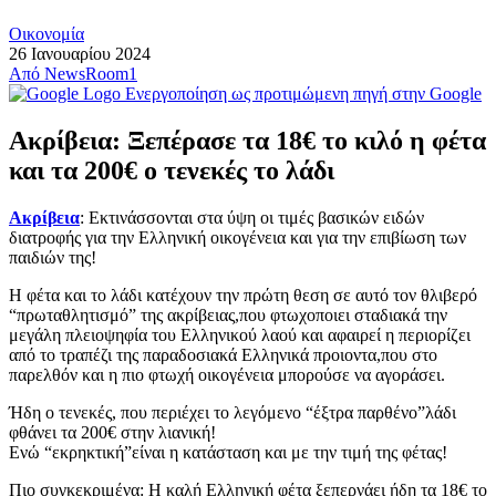
Οικονομία
26 Ιανουαρίου 2024
Από
NewsRoom1
Ενεργοποίηση ως προτιμώμενη πηγή στην Google
Ακρίβεια: Ξεπέρασε τα 18€ το κιλό η φέτα
και τα 200€ ο τενεκές το λάδι
Ακρίβεια
: Εκτινάσσονται στα ύψη οι τιμές βασικών ειδών
διατροφής για την Ελληνική οικογένεια και για την επιβίωση των
παιδιών της!
Η φέτα και το λάδι κατέχουν την πρώτη θεση σε αυτό τον θλιβερό
“πρωταθλητισμό” της ακρίβειας,που φτωχοποιει σταδιακά την
μεγάλη πλειοψηφία του Ελληνικού λαού και αφαιρεί η περιορίζει
από το τραπέζι της παραδοσιακά Ελληνικά προιοντα,που στο
παρελθόν και η πιο φτωχή οικογένεια μπορούσε να αγοράσει.
Ήδη ο τενεκές, που περιέχει το λεγόμενο “έξτρα παρθένο”λάδι
φθάνει τα 200€ στην λιανική!
Ενώ “εκρηκτική”είναι η κατάσταση και με την τιμή της φέτας!
Πιο συγκεκριμένα: Η καλή Ελληνική φέτα ξεπερνάει ήδη τα 18€ το