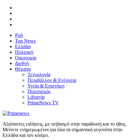
Ροή
Top News
Ελλάδα
Πολιτική
Οικονομία
Διεθνή
Θέματα
Τεχνολογία
Περιβάλλον & Ενέργεια
Υγεία & Επιστήμη
Πολιτισμός
Lifestyle
PrimeNews TV
Αξιόπιστες ειδήσεις, με σεβασμό στην παράδοση και το ήθος.
Μείνετε ενημερωμένοι για όλα τα σημαντικά γεγονότα στην
Ελλάδα και τον κόσμο.