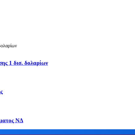
σης 1 δισ. δολαρίων
ις
μματος ΝΔ