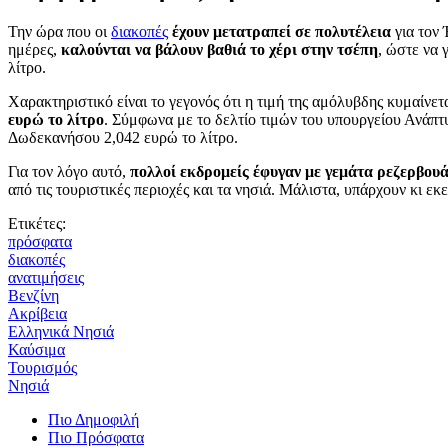
Την ώρα που οι
διακοπές
έχουν μετατραπεί σε πολυτέλεια
για τον 
ημέρες,
καλούνται να βάλουν βαθιά το χέρι στην τσέπη
, ώστε να 
λίτρο.
Χαρακτηριστικό είναι το γεγονός ότι η τιμή της αμόλυβδης κυμαίνε
ευρώ το λίτρο
. Σύμφωνα με το δελτίο τιμών του υπουργείου Ανάπ
Δωδεκανήσου 2,042 ευρώ το λίτρο.
Για τον λόγο αυτό,
πολλοί εκδρομείς έφυγαν με γεμάτα ρεζερβου
από τις τουριστικές περιοχές και τα νησιά. Μάλιστα, υπάρχουν κι εκ
Ετικέτες:
πρόσφατα
διακοπές
ανατιμήσεις
Βενζίνη
Ακρίβεια
Ελληνικά Νησιά
Καύσιμα
Τουρισμός
Νησιά
Πιο Δημοφιλή
Πιο Πρόσφατα