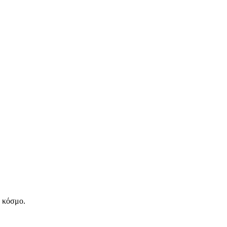
ν κόσμο.