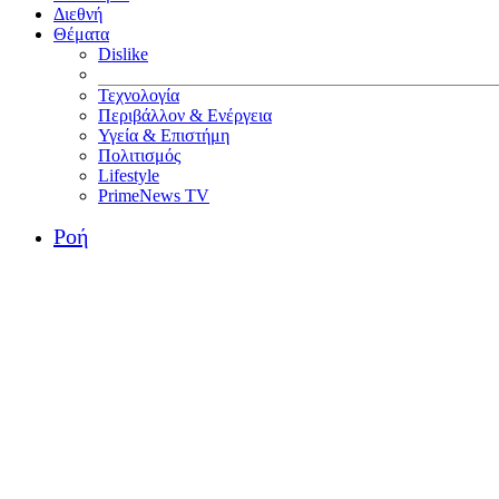
Διεθνή
Θέματα
Dislike
Τεχνολογία
Περιβάλλον & Ενέργεια
Υγεία & Επιστήμη
Πολιτισμός
Lifestyle
PrimeNews TV
Ροή