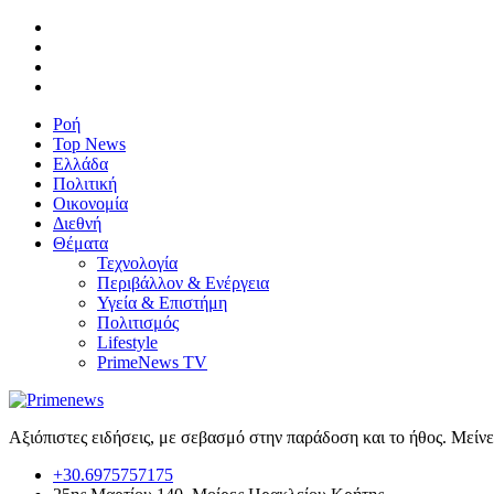
Ροή
Top News
Ελλάδα
Πολιτική
Οικονομία
Διεθνή
Θέματα
Τεχνολογία
Περιβάλλον & Ενέργεια
Υγεία & Επιστήμη
Πολιτισμός
Lifestyle
PrimeNews TV
Αξιόπιστες ειδήσεις, με σεβασμό στην παράδοση και το ήθος. Μείν
+30.6975757175