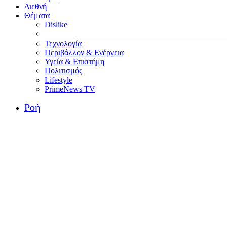
Διεθνή
Θέματα
Dislike
Τεχνολογία
Περιβάλλον & Ενέργεια
Υγεία & Επιστήμη
Πολιτισμός
Lifestyle
PrimeNews TV
Ροή