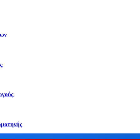
εων
ς
ωγούς
ομοτηνής