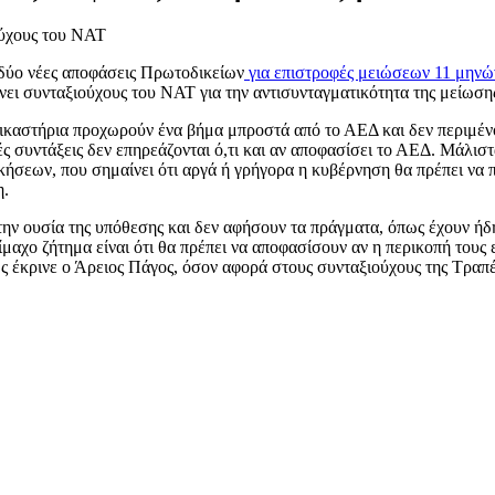
ούχους του ΝΑΤ
δύο νέες αποφάσεις Πρωτοδικείων
για επιστροφές μειώσεων 11 μηνώ
ει συνταξιούχους του ΝΑΤ για την αντισυνταγματικότητα της μείωσης
αστήρια προχωρούν ένα βήμα μπροστά από το ΑΕΔ και δεν περιμένουν
ές συντάξεις δεν επηρεάζονται ό,τι και αν αποφασίσει το ΑΕΔ. Μάλισ
ικήσεων, που σημαίνει ότι αργά ή γρήγορα η κυβέρνηση θα πρέπει να π
η.
ην ουσία της υπόθεσης και δεν αφήσουν τα πράγματα, όπως έχουν ήδη
ίμαχο ζήτημα είναι ότι θα πρέπει να αποφασίσουν αν η περικοπή τους 
ς έκρινε ο Άρειος Πάγος, όσον αφορά στους συνταξιούχους της Τραπέζ