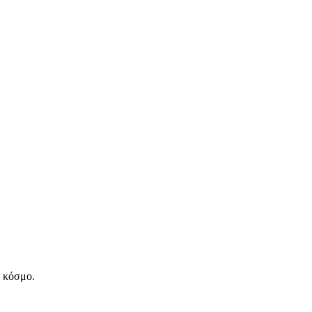
ν κόσμο.