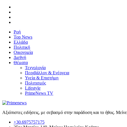
Ροή
Top News
Ελλάδα
Πολιτική
Οικονομία
Διεθνή
Θέματα
Τεχνολογία
Περιβάλλον & Ενέργεια
Υγεία & Επιστήμη
Πολιτισμός
Lifestyle
PrimeNews TV
Αξιόπιστες ειδήσεις, με σεβασμό στην παράδοση και το ήθος. Μείν
+30.6975757175