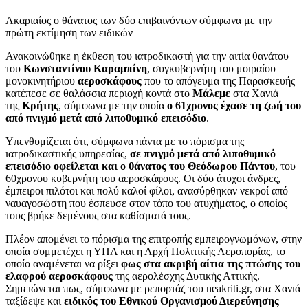
Ακαριαίος ο θάνατος των δύο επιβαινόντων σύμφωνα με την
πρώτη εκτίμηση των ειδικών
Ανακοινώθηκε η έκθεση του ιατροδικαστή για την αιτία θανάτου
του
Κωνσταντίνου Καραμπίνη
, συγκυβερνήτη του μοιραίου
μονοκινητήριου
αεροσκάφους
που το απόγευμα της Παρασκευής
κατέπεσε σε θαλάσσια περιοχή κοντά στο
Μάλεμε
στα Χανιά
της
Κρήτης
, σύμφωνα με την οποία
ο 61χρονος έχασε τη ζωή του
από πνιγμό μετά από λιποθυμικό επεισόδιο
.
Υπενθυμίζεται ότι, σύμφωνα πάντα με το πόρισμα της
ιατροδικαστικής υπηρεσίας,
σε πνιγμό μετά από λιποθυμικό
επεισόδιο οφείλεται και ο θάνατος του Θεόδωρου Πάντου
, του
60χρονου κυβερνήτη του αεροσκάφους. Οι δύο άτυχοι άνδρες,
έμπειροι πιλότοι και πολύ καλοί φίλοι, ανασύρθηκαν νεκροί από
ναυαγοσώστη που έσπευσε στον τόπο του ατυχήματος, ο οποίος
τους βρήκε δεμένους στα καθίσματά τους.
Πλέον απομένει το πόρισμα της επιτροπής εμπειρογνωμόνων, στην
οποία συμμετέχει η ΥΠΑ και η Αρχή Πολιτικής Αεροπορίας, το
οποίο αναμένεται να ρίξει
φως στα ακριβή αίτια της πτώσης του
ελαφρού αεροσκάφους
της αερολέσχης Δυτικής Αττικής.
Σημειώνεται πως, σύμφωνα με ρεπορτάζ του neakriti.gr, στα Χανιά
ταξίδεψε και
ειδικός του Εθνικού Οργανισμού Διερεύνησης