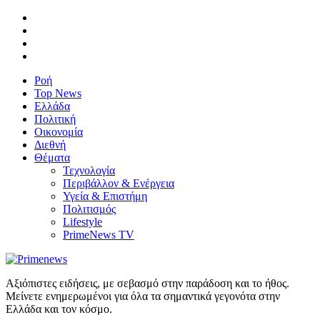
Ροή
Top News
Ελλάδα
Πολιτική
Οικονομία
Διεθνή
Θέματα
Τεχνολογία
Περιβάλλον & Ενέργεια
Υγεία & Επιστήμη
Πολιτισμός
Lifestyle
PrimeNews TV
Αξιόπιστες ειδήσεις, με σεβασμό στην παράδοση και το ήθος.
Μείνετε ενημερωμένοι για όλα τα σημαντικά γεγονότα στην
Ελλάδα και τον κόσμο.