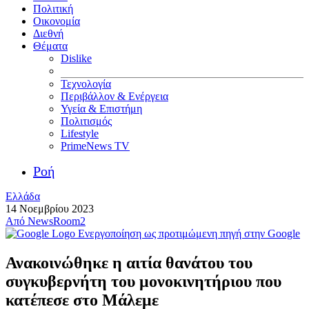
Πολιτική
Οικονομία
Διεθνή
Θέματα
Dislike
Τεχνολογία
Περιβάλλον & Ενέργεια
Υγεία & Επιστήμη
Πολιτισμός
Lifestyle
PrimeNews TV
Ροή
Ελλάδα
14 Νοεμβρίου 2023
Από
NewsRoom2
Ενεργοποίηση ως προτιμώμενη πηγή στην Google
Ανακοινώθηκε η αιτία θανάτου του
συγκυβερνήτη του μονοκινητήριου που
κατέπεσε στο Μάλεμε