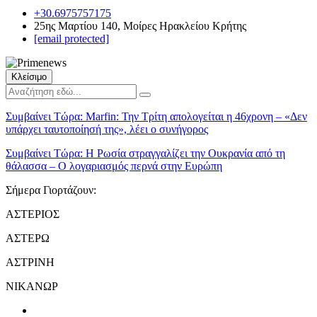
+30.6975757175
25ης Μαρτίου 140, Μοίρες Ηρακλείου Κρήτης
[email protected]
Κλείσιμο
Συμβαίνει Τώρα:
Marfin: Την Τρίτη απολογείται η 46χρονη – «Δεν
υπάρχει ταυτοποίησή της», λέει ο συνήγορος
Συμβαίνει Τώρα:
Η Ρωσία στραγγαλίζει την Ουκρανία από τη
θάλασσα – Ο λογαριασμός περνά στην Ευρώπη
Σήμερα Γιορτάζουν:
ΑΣΤΕΡΙΟΣ
ΑΣΤΕΡΩ
ΑΣΤΡΙΝΗ
ΝΙΚΑΝΩΡ