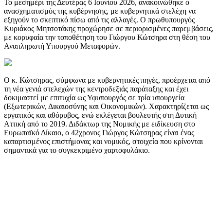
Το μεσημέρι της Δευτέρας 6 Ιουνίου 2026, ανακοινώθηκε ο
ανασχηματισμός της κυβέρνησης, με κυβερνητικά στελέχη να
εξηγούν το σκεπτικό πίσω από τις αλλαγές. Ο πρωθυπουργός
Κυριάκος Μητσοτάκης προχώρησε σε περιορισμένες παρεμβάσεις,
με κορυφαία την τοποθέτηση του Γιώργου Κώτσηρα στη θέση του
Αναπληρωτή Υπουργού Μεταφορών.
Ο κ. Κώτσηρας, σύμφωνα με κυβερνητικές πηγές, προέρχεται από
τη νέα γενιά στελεχών της κεντροδεξιάς παράταξης και έχει
δοκιμαστεί με επιτυχία ως Υφυπουργός σε τρία υπουργεία
(Εξωτερικών, Δικαιοσύνης και Οικονομικών). Χαρακτηρίζεται ως
εργατικός και αθόρυβος, ενώ εκλέγεται βουλευτής στη Δυτική
Αττική από το 2019. Διδάκτωρ της Νομικής με ειδίκευση στο
Ευρωπαϊκό Δίκαιο, ο 42χρονος Γιώργος Κώτσηρας είναι ένας
καταρτισμένος επιστήμονας και νομικός, στοιχεία που κρίνονται
σημαντικά για το συγκεκριμένο χαρτοφυλάκιο.