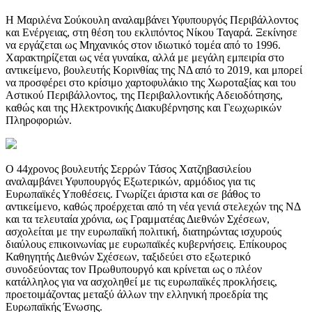
Η Μαριλένα Σούκουλη αναλαμβάνει Υφυπουργός Περιβάλλοντος
και Ενέργειας, στη θέση του εκλιπόντος Νίκου Ταγαρά. Ξεκίνησε
να εργάζεται ως Μηχανικός στον ιδιωτικό τομέα από το 1996.
Χαρακτηρίζεται ως νέα γυναίκα, αλλά με μεγάλη εμπειρία στο
αντικείμενο, βουλευτής Κορινθίας της ΝΔ από το 2019, και μπορεί
να προσφέρει στο κρίσιμο χαρτοφυλάκιο της Χωροταξίας και του
Αστικού Περιβάλλοντος, της Περιβαλλοντικής Αδειοδότησης,
καθώς και της Ηλεκτρονικής Διακυβέρνησης και Γεωχωρικών
Πληροφοριών.
Ο 44χρονος βουλευτής Σερρών Τάσος Χατζηβασιλείου
αναλαμβάνει Υφυπουργός Εξωτερικών, αρμόδιος για τις
Ευρωπαϊκές Υποθέσεις. Γνωρίζει άριστα και σε βάθος το
αντικείμενο, καθώς προέρχεται από τη νέα γενιά στελεχών της ΝΔ
και τα τελευταία χρόνια, ως Γραμματέας Διεθνών Σχέσεων,
ασχολείται με την ευρωπαϊκή πολιτική, διατηρώντας ισχυρούς
διαύλους επικοινωνίας με ευρωπαϊκές κυβερνήσεις. Επίκουρος
Καθηγητής Διεθνών Σχέσεων, ταξιδεύει στο εξωτερικό
συνοδεύοντας τον Πρωθυπουργό και κρίνεται ως ο πλέον
κατάλληλος για να ασχοληθεί με τις ευρωπαϊκές προκλήσεις,
προετοιμάζοντας μεταξύ άλλων την ελληνική προεδρία της
Ευρωπαϊκής Ένωσης.