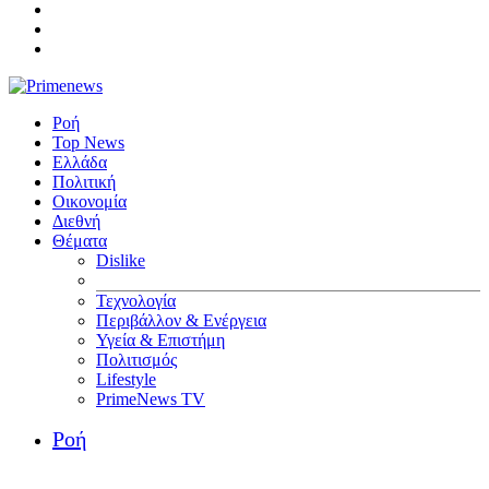
Ροή
Top News
Ελλάδα
Πολιτική
Οικονομία
Διεθνή
Θέματα
Dislike
Τεχνολογία
Περιβάλλον & Ενέργεια
Υγεία & Επιστήμη
Πολιτισμός
Lifestyle
PrimeNews TV
Ροή