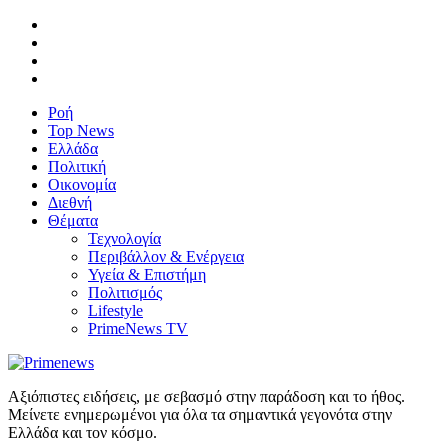
Ροή
Top News
Ελλάδα
Πολιτική
Οικονομία
Διεθνή
Θέματα
Τεχνολογία
Περιβάλλον & Ενέργεια
Υγεία & Επιστήμη
Πολιτισμός
Lifestyle
PrimeNews TV
Αξιόπιστες ειδήσεις, με σεβασμό στην παράδοση και το ήθος.
Μείνετε ενημερωμένοι για όλα τα σημαντικά γεγονότα στην
Ελλάδα και τον κόσμο.