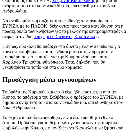
Ο πρόεδρος του ΣΥΡΙΖΑ,
Στέφανος Κασσελάκης
με δημόσια
ανάρτηση του στα κοινωνικά δίκτυα, απευθύνθηκε στον Νίκο
Ανδρουλάκη.
Να αναθερμάνει τη συζήτηση της πιθανής συνεργασίας του
ΣΥΡΙΖΑ με το ΠΑΣΟΚ, δείχνοντας προς πάσα κατεύθυνση ότι η
πρωτοβουλία των κινήσεων για το μέλλον της κεντροαριστεράς θα
ανήκει στον ίδιο,
επιχειρεί ο Στέφανος Κασσελάκης.
Πάντως, δύσκολα θα υπάρξει στο άμεσο μέλλον περιθώριο για
κοινές πρωτοβουλίες και το ενδιαφέρον, εκ των πραγμάτων,
μεταφέρεται στο «καυτό» για την Κουμουνδούρου και τη
Χαριλάου Τρικούπη, φθινόπωρο. Τότε, δηλαδή, που θα
ξεκαθαρίσει το τοπίο και στα δύο κόμματα.
Προσέγγιση μέσω αγνοουμένων
Το βράδυ της Κυριακής και αφού είχε ήδη επιστρέψει από την
Κύπρο, το απόγευμα του Σαββάτου, ο πρόεδρος του ΣΥΡΙΖΑ, με
δημόσια ανάρτηση του στα κοινωνικά δίκτυα, απευθύνθηκε στον
Νίκο Ανδρουλάκη.
Το θέμα στο οποίο αναφέρθηκε, είναι ένα ευαίσθητο εθνικό
ζήτημα. Πρόκειται για το θέμα των αγνοουμένων της τουρκικής
εισβολής στην Κύπρο, με τον Στέφανο Κασσελάκη να ζητάει από