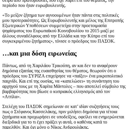
σειρά από πρωτοβουλίες που είχε λάβει επί του θέματος, την
περίοδο που ήταν ευρωβουλευτής.
«Το μείζον ζήτημα των αγνοουμένων ήταν πάντα στις πολιτικές
μου προτεραιότητες. Ως Ευρωβουλευτής και μέλος της Επιτροπής
Εξωτερικών Υποθέσεων συμμετείχα στην προετοιμασία
ψηφίσματος του Ευρωπαϊκού Κοινοβουλίου το 2015 μαζί με
άλλους συναδέλφους από την Ελλάδα και την Κύπρο επί του
συγκεκριμένου ζητήματος», τόνισε ο πρόεδρος του ΠΑΣΟΚ.
…
και μια δόση ειρωνείας
Πάντως, από τη Χαριλάου Τρικούπη, αν και δεν το αναφέρουν
δημόσια εξαιτίας της ευαισθησίας του θέματος, θεωρούν ότι ο
πρόεδρος του ΣΥΡΙΖΑ επιχείρησε να «παίξει» ένα μικροπολιτικό
παιχνίδι. Και επί της ουσίας, να «καπελώσει» τη συνάντηση του
αρχηγού τους με τη Χαρίτα Μάντολες – που αποτελεί σύμβολο της
βαρβαρότητας που βίωσε ο κυπριακός ελληνισμός από τον
«Αττίλα».
Στελέχη του ΠΑΣΟΚ σημείωναν σε κατ’ ιδίαν συζητήσεις τους
πως ο Στέφανος Κασσελάκης, πριν μιλήσει δημόσια για τέτοια
ζητήματα και προχωρήσει σε υποδείξεις, οφείλει να ενημερώνεται
διεξοδικά για το τι έχει πράξει γι αυτά, ο καθένας κατά το
παρελθόν. Και όχι μόνο ο Νίκος Ανδρουλάκης.