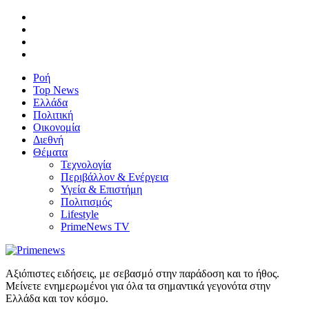
Ροή
Top News
Ελλάδα
Πολιτική
Οικονομία
Διεθνή
Θέματα
Τεχνολογία
Περιβάλλον & Ενέργεια
Υγεία & Επιστήμη
Πολιτισμός
Lifestyle
PrimeNews TV
Αξιόπιστες ειδήσεις, με σεβασμό στην παράδοση και το ήθος.
Μείνετε ενημερωμένοι για όλα τα σημαντικά γεγονότα στην
Ελλάδα και τον κόσμο.