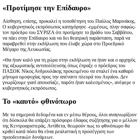
«Προτίμησε την Επίδαυρο»
Αίσθηση, επίσης, προκαλεί η τοποθέτηση του Παύλος Μαρινάκης.
Ο κυβερνητικός εκπρόσωπος κατηγόρησε -εμμέσως, πλην σαφώς-
τον πρόεδρο του ΣΥΡΙΖΑ ότι προτίμησε το βράδυ του Σαββάτου,
να πάει στην Επίδαυρο και να δει θεατρική παράσταση, παρά να
παραβρεθεί στην εκδήλωση που έλαβε χώρα στο Προεδρικό
Μέγαρο της Λευκωσίας.
«Θα ήταν καλό για τη χώρα στην εκδήλωση να ήταν και ο αρχηγός
της αξιωματικής αντιπολίτευσης όπως έπραξε ο πρόεδρος του
ΠΑΣΟΚ Νίκος Ανδρουλάκης προκειμένου να σταλεί ένα καθαρό
μήνυμα ομοψυχίας προς την απέναντι πλευρά του Αιγαίου. Δεν
γνωρίζουμε γιατί απουσίαζε, παρότι ήταν καλεσμένος», ανέφερε ο
κυβερνητικός εκπρόσωπος.
Το «καυτό» φθινόπωρο
Με τα σημερινά δεδομένα και εν μέσω θέρους, όλοι αναγνωρίζουν
ότι δύσκολα θα υπάρξει πρόσφορο έδαφος συζήτησης για ο μέλλον
της Κεντροαριστεράς. Αντίθετα, θεωρούν πως το φθινόπωρο θα
κριθεί κατά πόσο θα είναι ρεαλιστική η προσέγγιση των
προοδευτικών δυνάμεων.