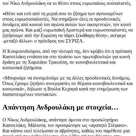
τον Νίκο Ανδρουλάκη να το θέσει στους ευρωπαίους σοσιαλιστές.
«
Θέσε και εσύ από τη μεριά σου το ζήτημα των αγνοουμένων
στους ευρωσοσιαλιστές. Να στηρίξουν όλες οι προοδευτικές
δυνάμεις από κοινού τον αγώνα αυτών των οικογενειών, τον κοινό
μας αγώνα. Και μαζί ευρωπαϊκή Αριστερά και ευρωσοσιαλιστές να
ζητήσουμε από την Ευρώπη να πάρει ξεκάθαρη θέση», ανέφερε
-μεταξύ άλλων- ο πρόεδρος του ΣΥΡΙΖΑ.
Η Κουμουνδούρου, από την πλευρά της, δεν κρύβει ότι η πρόταση
Κασσελάκη εντάσσεται στο πλαίσιο των πρωτοβουλιών για κοινή
δράση με τη Χαριλάου Τρικούπη, σε κοινοβουλευτικά και
κοινωνικά ζητήματα.
«Μπορούμε να συνομιλούμε με τις άλλες προοδευτικές δυνάμεις.
Όπως έχουμε ζητήσει συνεργασίες σε θέματα κοινοβουλευτικά και
κοινωνικά», δήλωσε η Βούλα Κεχαγιά κατά την ενημέρωση των
διαπιστευμένων συντακτών.
Απάντηση Ανδρουλάκη με στοιχεία…
Ο Νίκος Ανδρουλάκης, απάντησε άμεσα στο προσκλητήριο
Κασσελάκη. Μάλιστα, τον προσφώνησε ως «αγαπητό Στέφανο».
Και κάπου εκεί τελείωσαν οι αβρότητες, καθώς του παρέθεσε μια